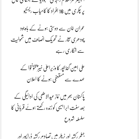
پر چکری میں 16 افراد کا کامیاب ریسکیو
عمران خان سے دوستی ہونے کے باوجود
چودھری نثار نے تحریک انصاف میں شمولیت
سے انکاری رہے
علی امین گنڈاپور کا وزیراعلیٰ خیبرپختونخوا کے
عہدے سے مستعفی ہونے کا اعلان
پاکستان بھر میں نمازِ عیدالاضحی کی ادائیگی کے
بعد سنتِ ابراہیمی کو زندہ رکھتے ہوئے قربانی کا
سلسلہ شروع
جہلم رکشہ اور ٹریلر میں تصادم رکشہ ڈرائیور اور