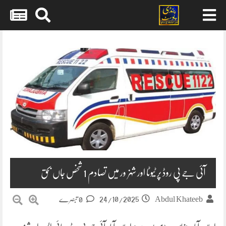
Skip
to
content
آئی جے پی روڈ پر ٹیوٹا اور شہزور میں تصادم 1 شخص جاں بحق
24/10/2025
Abdul Khateeb
0 تبصرے