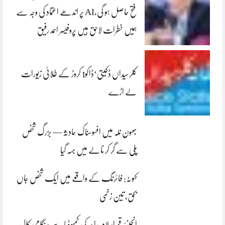
فتح حاصل ہو گی،AI پر اندھے اعتماد کی وجہ سے
ہمیں خطرات لاحق ہیں پروفیسر احمد رفیق
کلرسیداں ڈکیتی‘ڈاکو1 کروڑ کے طلائی زیورات
لے اڑے
بھون نلہ میں افسوسناک حادثہ — بزرگ شخص
پلی سے گر کر نالے میں بہہ گیا
کہوٹہ: فائرنگ کے واقعے میں ایک شخص جاں
بحق، تین زخمی
انجینئر قمراسلام راجہ کی کمبوڈیا سے ہنگامی کال