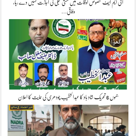
آئی ایم ایف مخصوص اوقات میں سستی بجلی کی اجازت نہیں دے رہا،
وفاقی…
جموں 6 تحریک شاد باد کا عبدالخطیب چودھری کی حمایت کا اعلان