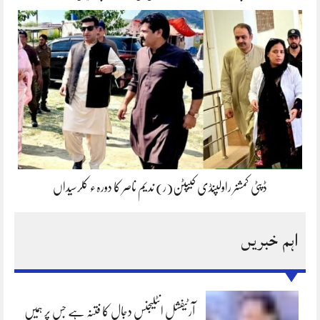
ڈپٹی کمشنر راولپنڈی کیپٹن(ر) ندیم ناصر کا دورہء کلرسیداں
اہم خبریں
آرٹیفشل انٹلیجنس دجال کا فتنہ ہے جس پر ہمیں