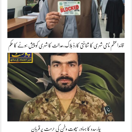
قائداعظم نامی شہری کا شناختی کارڈ بلاک،عدالت کا شہری کو پیش ہونے کا حکم
چارسدہ کا بہادر سپوت وطن کی حرمت پر قربان