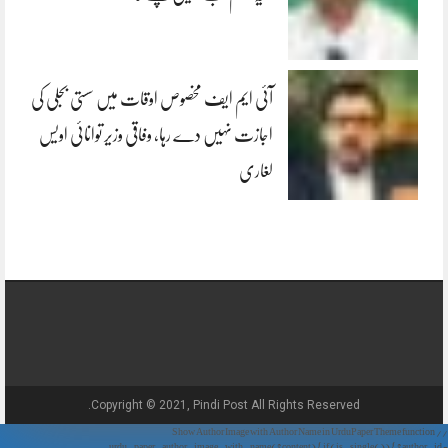
آئی ایم ایف مخصوص اوقات میں سستی بجلی کی
اجازت نہیں دے رہا، وفاقی وزیر توانائی اویس
لغاری
Copyright © 2021, Pindi Post All Rights Reserved.
// Show Author Image with Author Name in UrduPaper Theme function
urdu_paper_author_image_with_name($content) { if (is_single()) { $author_id =