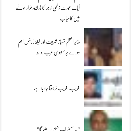
ایک عورت زخمی ٹریلر کا ڈرائیور فرار ہونے
میں کامیاب
وزیر اعظم شہباز شریف اور فیلڈ مارشل اہم
دورے پر سعودی عرب روانہ
غریب، غریب تر ہوتا جا رہا ہے
“یہ سسٹم اب نہیں چلے گا”