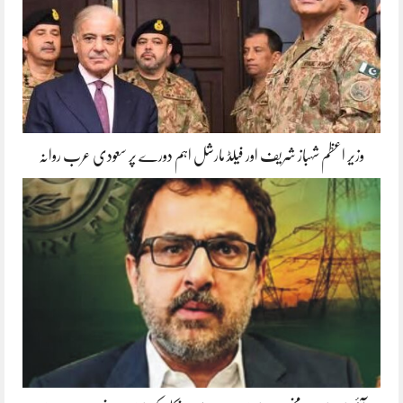
وزیر اعظم شہباز شریف اور فیلڈ مارشل اہم دورے پر سعودی عرب روانہ