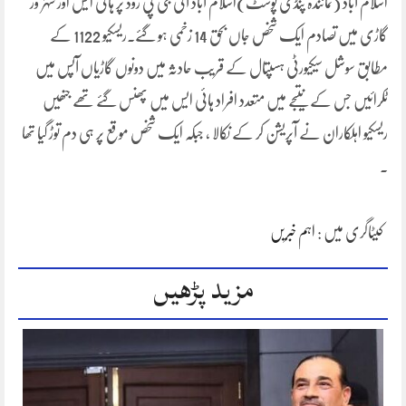
اسلام آباد (نمائندہ پنڈی پوسٹ)اسلام آباد آئی جی پی روڈ پر ہائی ایس اور شہزور
گاڑی میں تصادم ایک شخص جاں بحق 14 زخمی ہو گئے۔ریسکیو 1122 کے
مطابق سوشل سیکیورٹی ہسپتال کے قریب حادثہ میں دونوں گاڑیاں آپس میں
ٹکرائیں جس کے نتیجے میں متعدد افراد ہائی ایس میں پھنس گئے تھے جنھیں
ریسکیو اہلکاران نے آپریشن کر کے نکالا ، جبکہ ایک شخص موقع پر ہی دم توڑ گیا تھا
۔
کیٹاگری میں :
اہم خبریں
مزید پڑھیں