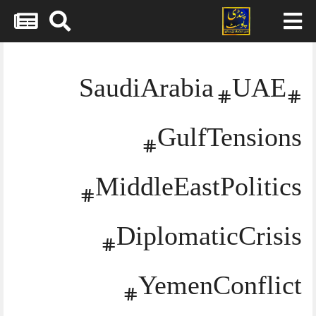
Skip
to
content
#SaudiArabia #UAE
#GulfTensions
#MiddleEastPolitics
#DiplomaticCrisis
#YemenConflict