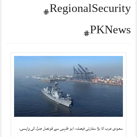
#RegionalSecurity
#PKNews
سعودی عرب کا بڑا سفارتی فیصلہ: ابو ظہبی سے قونصل جنرل کی واپسی،