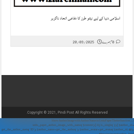
اسلامی دنیا کے لیے نیٹو طرز کا دفاعی اتحاد ناگزیر
20/09/2025
0 تبصرے
Copyright © 2021, Pindi Post All Rights Reserved.
// Show Author Image with Author Name in UrduPaper Theme function
urdu_paper_author_image_with_name($content) { if (is_single()) { $author_id =
get_the_author_meta('ID'); $author_name = get_the_author(); $author_avatar = get_avatar($author_id, 48);
// 48px size image $author_html = '