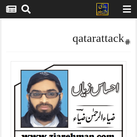
Skip
to
content
#qatarattack