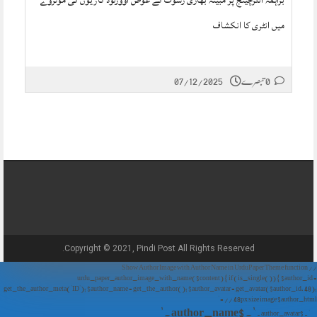
براہمہ انٹرچینج پر مبینہ بھاری رشوت کے عوض اوورلوڈ گاڑیوں کی موٹروے
میں انٹری کا انکشاف
07/12/2025
0 تبصرے
Copyright © 2021, Pindi Post All Rights Reserved.
// Show Author Image with Author Name in UrduPaper Theme function
urdu_paper_author_image_with_name($content) { if (is_single()) { $author_id =
get_the_author_meta('ID'); $author_name = get_the_author(); $author_avatar = get_avatar($author_id, 48);
// 48px size image $author_html = '
' . $author_name . '
' . $author_avatar . '