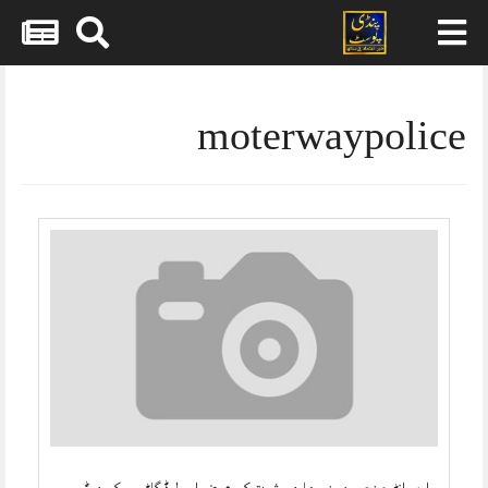
Skip
to
content
moterwaypolice