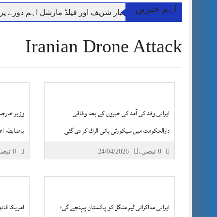
اہم خبریں
وزیر اعظم شہباز شریف اور فیلڈ مارشل اہم دورے پ
آئی ایم ایف مخصوص اوقات میں سستی بجلی کی اجازت 
Iranian Drone Attack
قائداعظم نامی شہری کا شناختی کارڈ بلاک،عدالت کا
ڈپٹی کمشنر راولپنڈی کیپٹن(ر) ندیم ناصر کا دورہء کل
اسلام آباد میں غیرملکی وفود کی آمد کے موقع پر ڈیوٹی سے غائب پولیس اہلکاروں کی
مون سون بارشیں، لینڈ سلائیڈنگ اور کوٹلی ستیاں کے نظ
شہید گر وپ کیپٹنعاصم طارق مکمل فوجی اعزاز کے س
ایرانی وفد کی آمد کی خبروں کے بعد وفاقی
وزیر خارجہ 
دارالحکومت میں سیکورٹی ہائی الرٹ کر دی گئی
باضابطہ اع
0 تبصرے
24/04/2026
0 تبصرے
ایرانی مذاکراتی ٹیم منگل کو پاکستان پہنچے گی؛
امریکا قانو