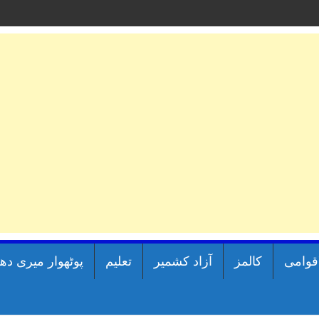
اقوامی
کالمز
آزاد کشمیر
تعلیم
پوٹھوار میری دھ