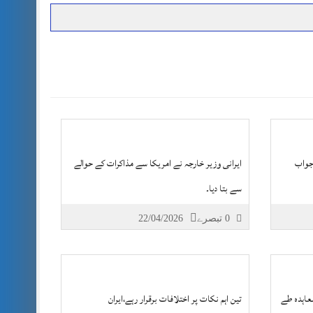
حرمت پر قربان
 کی پریس کانفرنس
 جواب
ایرانی وزیر خارجہ نے امریکا سے مذاکرات کے حوالے
سے بتا دیا۔
0 تبصرے
22/04/2026
عاہدہ طے
تین اہم نکات پر اختلافات برقرار رہے،ایران