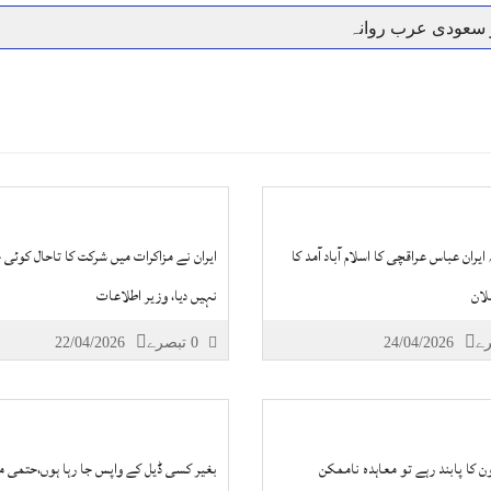
ر سعودی عرب روانہ
نہیں دے رہا، وفاقی وزیر توانائی اویس لغاری
جموں 6 تحریک شاد باد کا عبدالخطیب چودھری کی حمایت کا اعلان
 شہری کو پیش ہونے کا حکم
چارسدہ کا بہادر سپوت وطن کی 
رسیداں
خلاف سخت ایکشن، 2 اے ایس آئی سمیت 12 اہلکاروں کو نوکری سے فارغ کردیا گیا۔
ر انداز متاثرین
اسسٹنٹ کمشنر کلرسیداں سیدہ زینب حسین
اتھ سپردِ خاک
ایران عباس عراقچی کا اسلام آباد آمد کا
ایران نے مزاکرات میں شرکت کا تاحال کوئی
لان
نہیں دیا، وزیر اطلاعات
24/04/2026
0 تبصرے
22/04/2026
ن کا پابند رہے تو معاہدہ ناممکن
بغیر کسی ڈیل کے واپس جا رہا ہوں،حتمی م