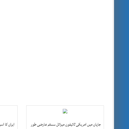
جاپان میں امریکی ٹائیفون میزائل سسٹم عارضی طور