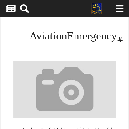
Skip
to
content
#AviationEmergency