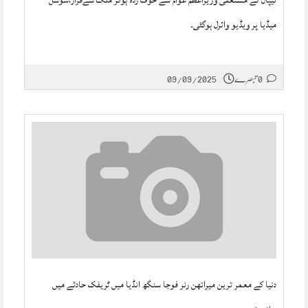
نیپال کے مستعفی وزیراعظم عوام سے خوف زدہ ہوکر ملک سےفرار،سوشل
میڈیا پر ویڈیو وائرل ہوگئی۔
09/09/2025
0 تبصرے
دنیا کے معمر ترین میراتھن رنر فوجا سنگھ انڈیا میں ٹریفک حادثے میں