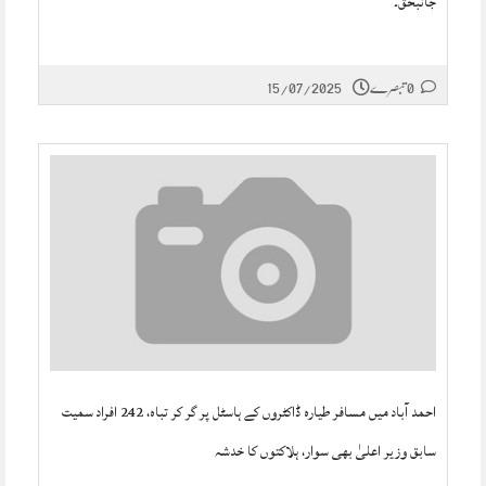
جانبحق۔
15/07/2025
0 تبصرے
احمد آباد میں مسافر طیارہ ڈاکٹروں کے ہاسٹل پر گر کر تباہ، 242 افراد سمیت
سابق وزیر اعلیٰ بھی سوار، ہلاکتوں کا خدشہ