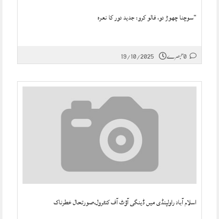
“سوچنا چھوڑ دو، فالو کرو: جدید دور کا نعرہ
0 تبصرے
19/10/2025
اسلام آباد راولپنڈی میں ڈینگی آؤٹ آف کنٹرول،صورتحال خطرناک