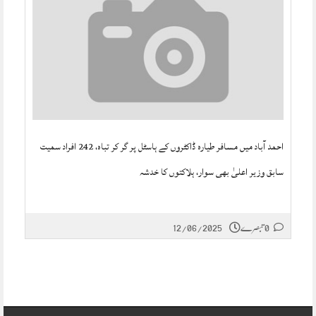
احمد آباد میں مسافر طیارہ ڈاکٹروں کے ہاسٹل پر گر کر تباہ، 242 افراد سمیت
سابق وزیر اعلیٰ بھی سوار، ہلاکتوں کا خدشہ
0 تبصرے
12/06/2025