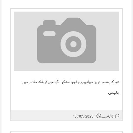
دنیا کے معمر ترین میراتھن رنر فوجا سنگھ انڈیا میں ٹریفک حادثے میں
جانبحق۔
0 تبصرے
15/07/2025