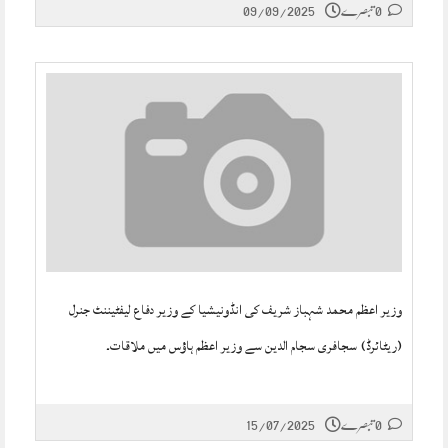
0 تبصرے
09/09/2025
وزیر اعظم محمد شہباز شریف کی انڈونیشیا کے وزیر دفاع لیفٹیننٹ جنرل
(ریٹائرڈ) سجافری سجام الدین سے وزیر اعظم ہاؤس میں ملاقات۔
0 تبصرے
15/07/2025