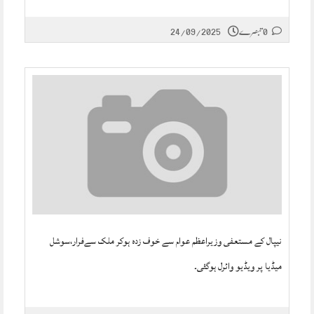
0 تبصرے
24/09/2025
نیپال کے مستعفی وزیراعظم عوام سے خوف زدہ ہوکر ملک سےفرار،سوشل
میڈیا پر ویڈیو وائرل ہوگئی۔