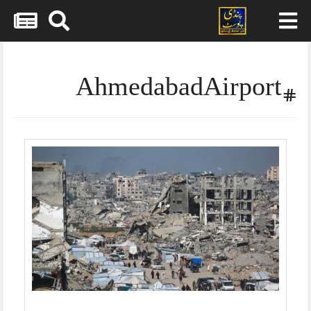
Skip
to
content
#AhmedabadAirport