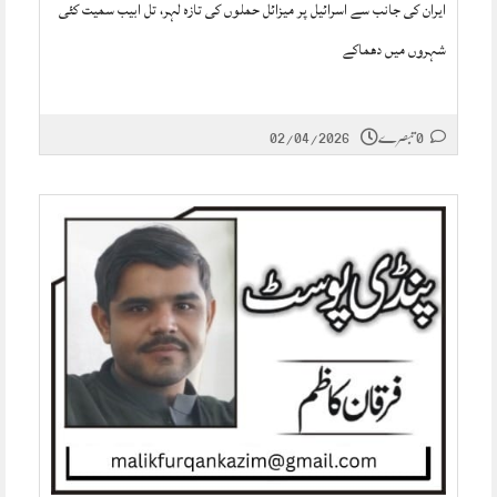
ایران کی جانب سے اسرائیل پر میزائل حملوں کی تازہ لہر، تل ابیب سمیت کئی
شہروں میں دھماکے
0 تبصرے
02/04/2026