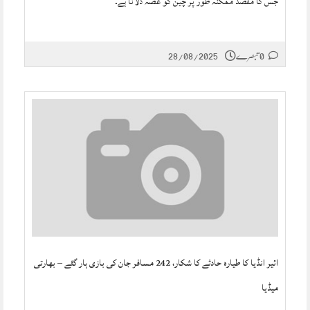
جس کا مقصد ممکنہ طور پر چین کو غصہ دلانا ہے۔
28/08/2025
0 تبصرے
ائیر انڈیا کا طیارہ حادثے کا شکار، 242 مسافر جان کی بازی ہار گئے – بھارتی
میڈیا