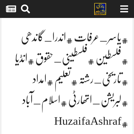
Skip
to
content
#یاسر_عرفات #اندرا_گاندھی
#فلسطین #فلسطینی_حقوق #انڈیا
#تاریخی_رشتہ #تعلیم #امداد
#لبریشن_اتھارٹی #اسلام_آباد
#HuzaifaAshraf