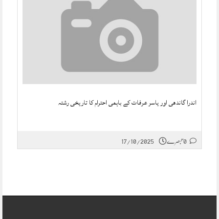
اندرا گاندھی اور یاسر عرفات کے باہمی احترام کا تاریخی رشتہ
17/10/2025
0 تبصرے