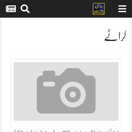
Skip
to
content
کراٹے