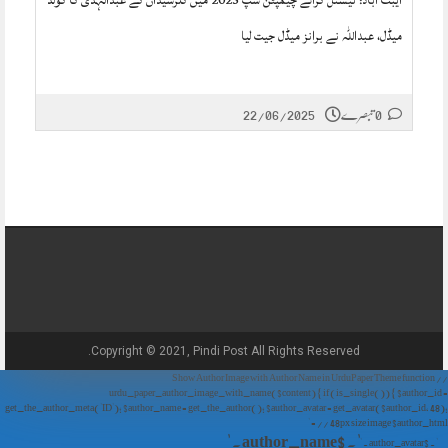
ایبٹ آباد: نیشنل کراٹے چیمپئن شپ 2025 میں کلرسیداں کے عبدالہدی کا گولڈ
میڈل، عبداللہ نے برانز میڈل جیت لیا
22/06/2025
0 تبصرے
Copyright © 2021, Pindi Post All Rights Reserved.
// Show Author Image with Author Name in UrduPaper Theme function
urdu_paper_author_image_with_name($content) { if (is_single()) { $author_id =
get_the_author_meta('ID'); $author_name = get_the_author(); $author_avatar = get_avatar($author_id, 48);
// 48px size image $author_html = '
' . $author_name . '
' . $author_avatar . '