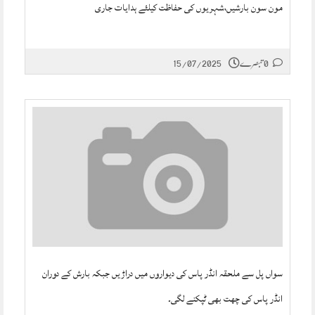
مون سون بارشیں،شہریوں کی حفاظت کیلئے ہدایات جاری
0 تبصرے
15/07/2025
سواں پل سے ملحقہ انڈر پاس کی دیواروں میں دراڑیں جبکہ بارش کے دوران
انڈر پاس کی چھت بھی ٹپکنے لگی۔