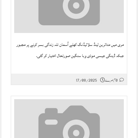
مری میں متاثرین لینڈ سلائیڈنگ کھلے آسمان تلہ زندگی بسر کرنے پر مجبور
جبکہ ڈینگی جیسی موذی وبا سنگین صورتحال اختیار کر گئی۔
0 تبصرے
17/08/2025