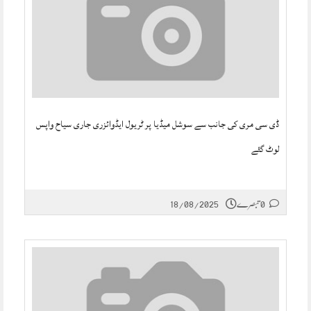
ڈی سی مری کی جانب سے سوشل میڈیا پر ٹریول ایڈوائزری جاری سیاح واپس
لوٹ گئے
0 تبصرے
18/08/2025