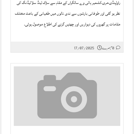
راولپنڈی،مری،کشمیر ہائی وے سالگراں کے مقام سے سڑک لینڈ سلائیڈنگ کی
نظر ہو گئی اور طوفانی بارشوں سے ندی نالوں میں طغیانی کے باعث مختلف
مقامات پر گھروں کی دیواریں اور چھتیں گرنے کی اطلاع موصول ہوئی۔
0 تبصرے
17/07/2025