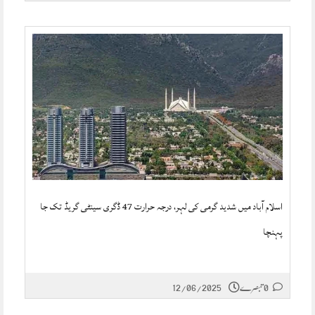
اسلام آباد میں شدید گرمی کی لہر، درجہ حرارت 47 ڈگری سینٹی گریڈ تک جا
پہنچا
0 تبصرے
12/06/2025