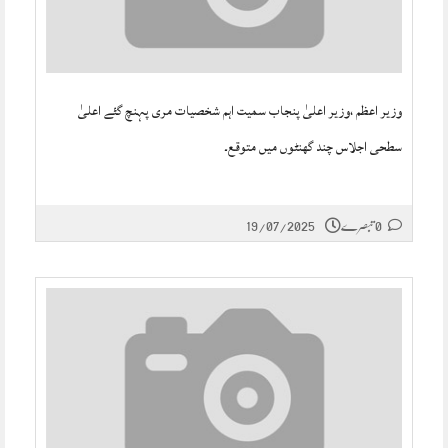
وزیر اعظم ،وزیر اعلیٰ پنجاب سمیت اہم شخصیات مری پہنچ گئے اعلیٰ
سطحی اجلاس چند گھنٹوں میں متوقع۔
0 تبصرے
19/07/2025