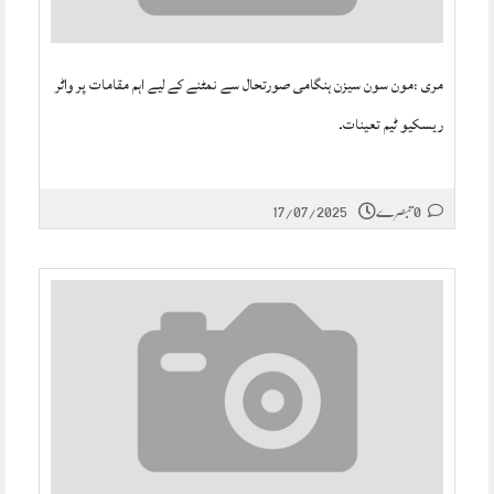
مری :مون سون سیزن ہنگامی صورتحال سے نمٹنے کے لیے اہم مقامات پر واٹر
ریسکیو ٹیم تعینات۔
0 تبصرے
17/07/2025