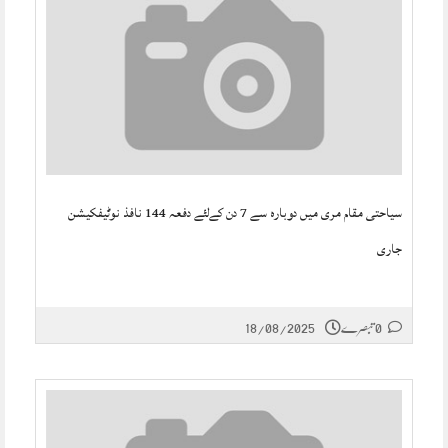
سیاحتی مقام مری میں دوبارہ سے 7 دن کےلئے دفعہ 144 نافذ نوٹیفکیشن
جاری
0 تبصرے
18/08/2025