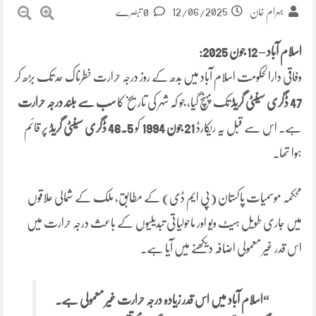
12/06/2025
بہرام خان
0 تبصرے
اسلام آباد – 12 جون 2025:
وفاقی دارالحکومت اسلام آباد میں بدھ کے روز درجہ حرارت خطرناک حد تک بڑھ کر
47 ڈگری سینٹی گریڈ
تک پہنچ گیا، جو کہ شہر کی تاریخ کا
سب سے بلند درجہ حرارت
ہے۔ اس سے قبل یہ ریکارڈ
21 جون 1994
کو
46.5 ڈگری سینٹی گریڈ
پر قائم
ہوا تھا۔
محکمہ موسمیات پاکستان (پی ایم ڈی) کے مطابق، ملک کے شمالی علاقوں
میں جاری طویل ہیٹ ویو اور ماحولیاتی تبدیلیوں کے باعث درجہ حرارت میں
اس قدر غیر معمولی اضافہ دیکھنے میں آیا ہے۔
“اسلام آباد میں اس قدر زیادہ درجہ حرارت غیر معمولی ہے۔