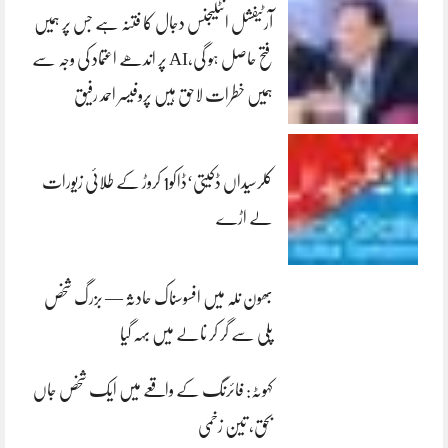
آرٹیفشل انٹلیجنس دجال کا فتنہ ہے جس پر ہمیں
فتح حاصل ہو گی،AI پر اندھے اعتماد کی وجہ سے
ہمیں خطرات لاحق ہیں پروفیسر احمد رفیق
کلرسیداں ڈکیتی‘ڈاکو1 کروڑ کے طلائی زیورات
لے اڑے
بھون نلہ میں افسوسناک حادثہ — بزرگ شخص
پلی سے گر کر نالے میں بہہ گیا
کہوٹہ: فائرنگ کے واقعے میں ایک شخص جاں
بحق، تین زخمی