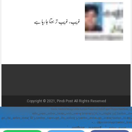
غریب، غریب تر ہوتا جا رہا ہے
Copyright © 2021, Pindi Post All Rights Reserved.
// Show Author Image with Author Name in UrduPaper Theme function
urdu_paper_author_image_with_name($content) { if (is_single()) { $author_id =
get_the_author_meta('ID'); $author_name = get_the_author(); $author_avatar = get_avatar($author_id, 48);
// 48px size image $author_html = '
' . $author_name . '
' . $author_avatar . '