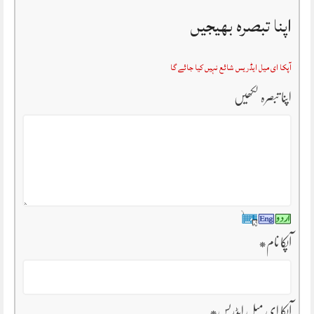
اپنا تبصرہ بھیجیں
آپکا ای میل ایڈریس شائع نہیں کیا جائے گا
اپنا تبصرہ لکھیں
آپکا نام
*
آپکا ای میل ایڈریس
*