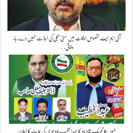
آئی ایم ایف مخصوص اوقات میں سستی بجلی کی اجازت نہیں دے رہا،
وفاقی…
جموں 6 تحریک شاد باد کا عبدالخطیب چودھری کی حمایت کا اعلان