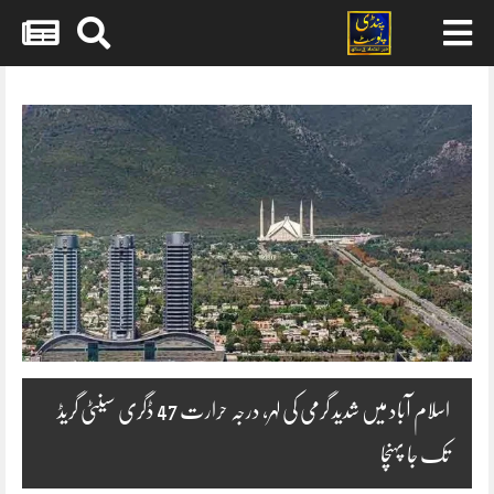
Skip
to
content
اسلام آباد میں شدید گرمی کی لہر، درجہ حرارت 47 ڈگری سینٹی گریڈ
تک جا پہنچا