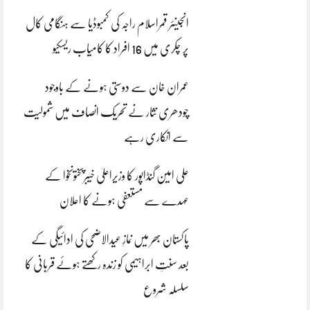
انجینئر قمراسلام راجہ کی کمبوڈیا سے ہنگامی کال
پر چکری میں 16 افراد کا کامیاب ریسکیو
عمران خان سے دوستی ہونے کے باوجود
چودھری نثار نے تحریک انصاف میں شمولیت
سے انکاری رہے
علی امین گنڈاپور کا وزیراعلیٰ خیبرپختونخوا کے
عہدے سے مستعفی ہونے کا اعلان
پاکستان بھر میں نمازِ عیدالاضحی کی ادائیگی کے
بعد سنتِ ابراہیمی کو زندہ رکھتے ہوئے قربانی کا
سلسلہ شروع