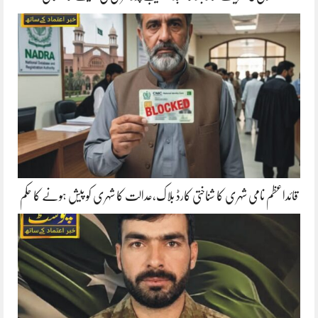
قائداعظم نامی شہری کا شناختی کارڈ بلاک،عدالت کا شہری کو پیش ہونے کا حکم