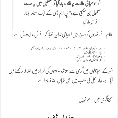
اگر موسمیاتی حالات پر قابو نہ پایا گیا تو مستقبل میں یہ حدت
معمول بن سکتی ہے،”
پی ایم ڈی کے ایک سینئر اہلکار
نے خبردار کیا۔
حکام نے شہریوں کو درج ذیل احتیاطی تدابیر اختیار کرنے کی ہدایت کی ہے:
دن کے گرم ترین اوقات (صبح 11 بجے سے شام 4 بجے تک) میں غیر ضروری طور پر باہر نہ نکلیں
زیادہ سے زیادہ پانی پئیں
بزرگوں اور بچوں کا خاص خیال رکھیں
بجلی کا استعمال ذمہ داری سے کریں
شہر کے اسپتالوں میں گرمی سے متاثرہ مریضوں کی تعداد میں اضافہ دیکھنے میں
آیا ہے جبکہ بجلی کی طلب میں بھی نمایاں اضافہ ہوا ہے۔
کیٹاگری میں :
اہم خبریں
مزید پڑھیں