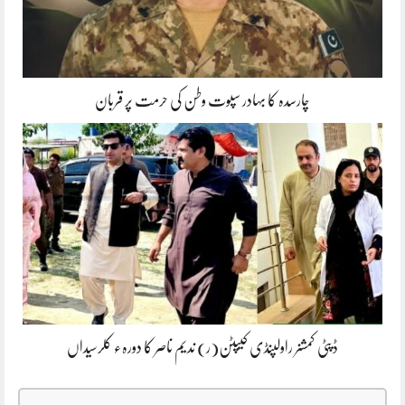
چارسدہ کا بہادر سپوت وطن کی حرمت پر قربان
ڈپٹی کمشنر راولپنڈی کیپٹن(ر) ندیم ناصر کا دورہء کلرسیداں