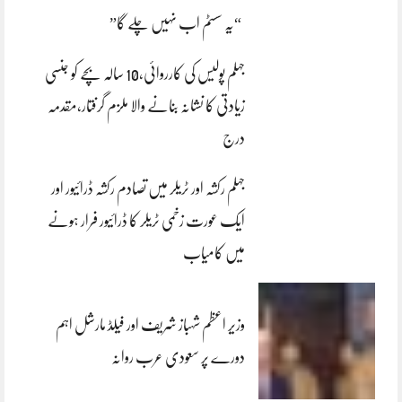
“یہ سسٹم اب نہیں چلے گا”
جہلم پولیس کی کارروائی،10 سالہ بچے کو جنسی
زیادتی کا نشانہ بنانے والا ملزم گرفتار،مقدمہ
درج
جہلم رکشہ اور ٹریلر میں تصادم رکشہ ڈرائیور اور
ایک عورت زخمی ٹریلر کا ڈرائیور فرار ہونے
میں کامیاب
وزیر اعظم شہباز شریف اور فیلڈ مارشل اہم
دورے پر سعودی عرب روانہ