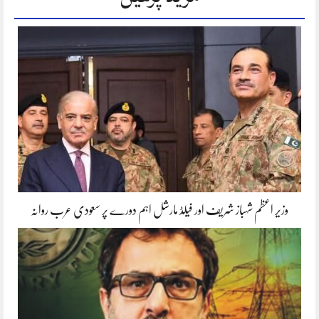
وزیر اعظم شہباز شریف اور فیلڈ مارشل اہم دورے پر سعودی عرب روانہ