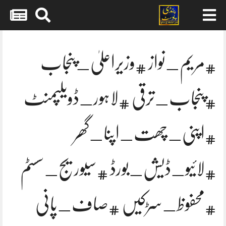
Skip
to
content
#مریم_نواز #وزیراعلیٰ_پنجاب
#پنجاب_ترقی #لاہور_ڈویلپمنٹ
#اپنی_چھت_اپنا_گھر
#لائیو_ڈیش_بورڈ #سیوریج_سسٹم
#محفوظ_سڑکیں #صاف_پانی