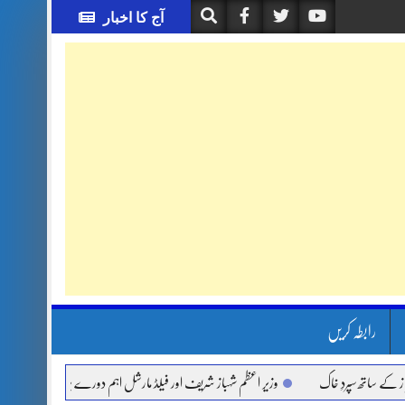
آج کا اخبار
رابطہ کریں
ساتھ سپردِ خاک
وزیر اعظم شہباز شریف اور فیلڈ مارشل اہم دورے پر سعودی عرب روانہ