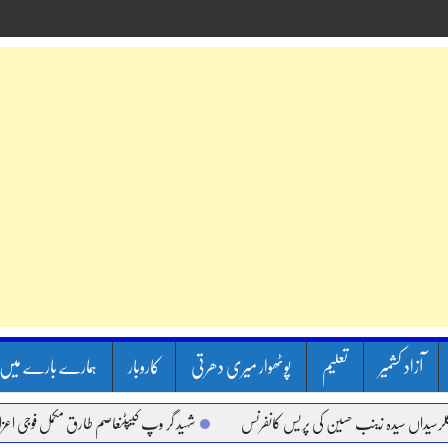
آزاد کشمیر
تعلیم
پوٹھوار میری دھرتی
کاروبار
ہمارے بارے میں
داں سیدہ زینب حسین کی پریس کانفرنس
شہید گر وپ کیپٹنعاصم طارق مکمل فوجی اعزاز کے 