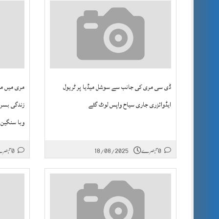
ڈی سی مری کی جانب سے سوشل میڈیا پر ٹریول
مری میں مت
ایڈوائزری جاری سیاح واپس لوٹ گئے
زندگی بسر 
وبا سنگین 
0 تبصرے
18/08/2025
0 تبصرے