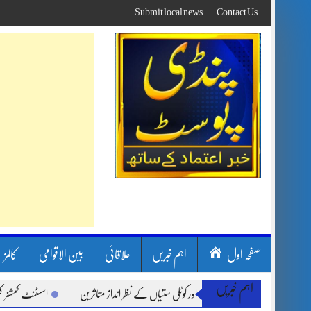
Skip
Submit local news
Contact Us
to
content
صفحہ اول
اہم خبریں
علاقائی
بین الاقوامی
کالمز
اہم خبریں
سون بارشیں، لینڈ سلائیڈنگ اور کوٹلی ستیاں کے نظر انداز متاثرین
اسسٹنٹ کمشنر کلرسی