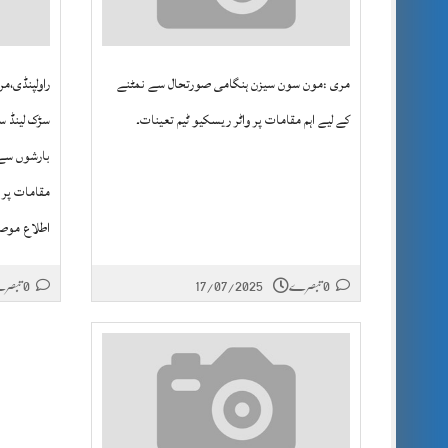
مری :مون سون سیزن ہنگامی صورتحال سے نمٹنے
راولپنڈی،م
کے لیے اہم مقامات پر واٹر ریسکیو ٹیم تعینات۔
سڑک لینڈ س
بارشوں سے 
مقامات پر 
اطلاع موصو
0 تبصرے
17/07/2025
0 تبصرے