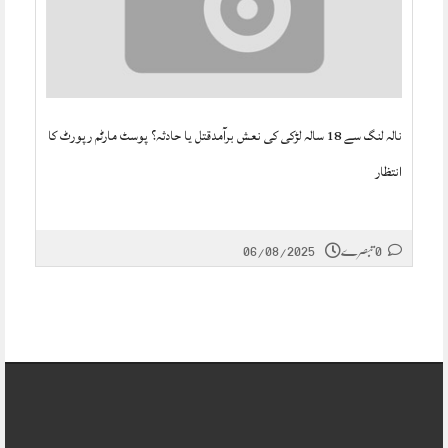
نالہ لنگ سے 18 سالہ لڑکی کی نعش برآمدقتل یا حادثہ؟ پوسٹ مارٹم رپورٹ کا
انتظار
0 تبصرے
06/08/2025