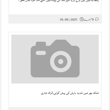
پنجاب میں تین بڑے دریا سپر فلڈ کی لپیٹ میں آگئے 28 افراد جان بحق ۔
0 تبصرے
30/08/2025
ملک بھر میں شدید بارش کی پیش گوئی،الرٹ جاری