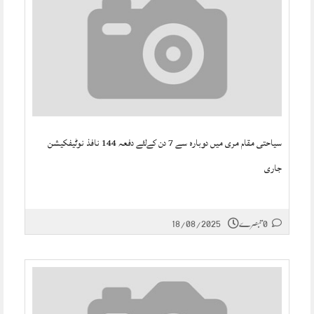
سیاحتی مقام مری میں دوبارہ سے 7 دن کےلئے دفعہ 144 نافذ نوٹیفکیشن
جاری
0 تبصرے
18/08/2025