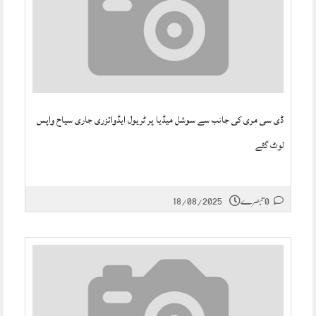
ڈی سی مری کی جانب سے سوشل میڈیا پر ٹریول ایڈوائزری جاری سیاح واپس
لوٹ گئے
0 تبصرے
18/08/2025