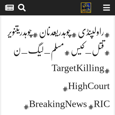
Skip
to
content
#راولپنڈی #چوہدریعدنان #چوہدریتنویر
#قتل_کیس #مسلم_لیگ_ن
#TargetKilling
#HighCourt
#BreakingNews #RIC