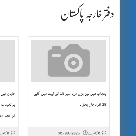
دفتر خارجہ پاکستان
پنجاب میں تین بڑے دریا سپر فلڈ کی لپیٹ میں آگئے
جاپان میں 
28 افراد جان بحق ۔
پر تعینات 
کو غصہ دلا
0 تبصرے
30/08/2025
0 تبصرے