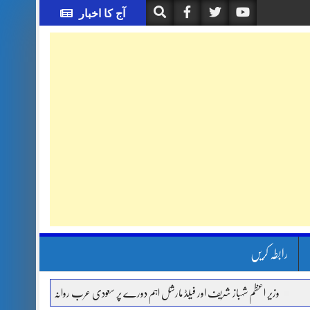
آج کا اخبار
رابطہ کریں
وزیر اعظم شہباز شریف اور فیلڈ مارشل اہم دورے پر سعودی عرب روانہ
آئی ایم ایف 