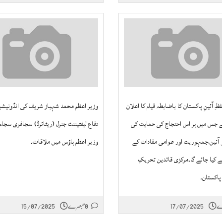
ِ آئینِ پاکستان کا باضابطہ قیام کا اعلان
وزیر اعظم محمد شہباز شریف کی انڈونیشیا
 ہے جس میں ہر اس احتجاج کی حمایت کی
دفاع لیفٹیننٹ جنرل (ریٹائرڈ) سجافری سجام
آئین،جمہوریت اور عوامی مقادات کے
وزیر اعظم ہاؤس میں ملاقات۔
 کیا جائے گا۔مرکزی قائدین تحریکِ
 پاکستان۔
17/07/2025
0 تبصرے
15/07/2025