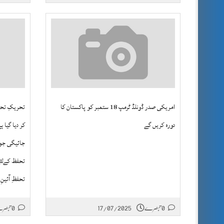
امریکی صدر ڈونلڈ ٹرمپ 18 ستمبر کو پاکستان کا
تحریکِ تحفظ
دورہ کریں گے
کر دیا گیا
جائیگی جو 
تحفظ کےلئے
تحفظِ آئینِ
0 تبصرے
17/07/2025
0 تبصرے