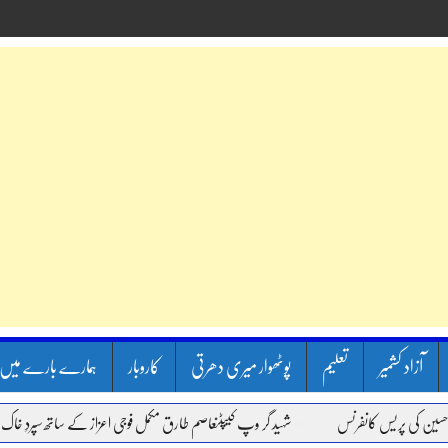
آزاد کشمیر
تعلیم
پوٹھوار میری دھرتی
کاروبار
ہمارے بارے میں
کی پریس کانفرنس
شہید گر وپ کیپٹنعاصم طارق مکمل فوجی اعزاز کے ساتھ سپردِ خاک