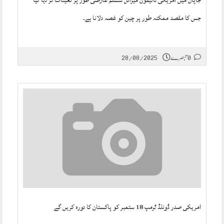
جاپان میں امریکی ٹائیفون میزائل سسٹم عارضی طور پر تعینات کر دیا گیا
جس کا مقصد ممکنہ طور پر چین کو غصہ دلانا ہے۔
28/08/2025
0 تبصرے
امریکی صدر ڈونلڈ ٹرمپ 18 ستمبر کو پاکستان کا دورہ کریں گے