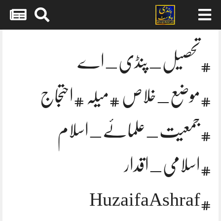
Skip
to
content
#تحصیل_پنڈی_اے
#موضع_خلاص #میلہ #احتجاج
#جمعیت_علمائے_اسلام
#اسلامی_اقدار
#HuzaifaAshraf