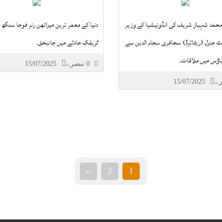
محمد شہباز شریف کی انڈونیشیا کے وزیر
دنیا کے معمر ترین میراتھن رنر فوجا سنگھ ا
ننٹ جنرل (ریٹائرڈ) سجافری سجام الدین سے
ٹریفک حادثے میں جانبحق۔
ہاؤس میں ملاقات۔
0 تبصرے
15/07/2025
15/07/2025
←
2
1