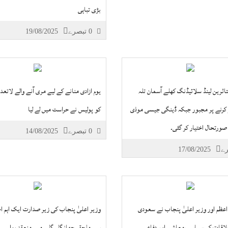
بڑی تباہی
0 تبصرے
19/08/2025
اثرین لینڈ سلائیڈنگ کھلے آسمان تلہ
یوم ازادی منانے کے لیے مری آنے والے لاتعد
کرنے پر مجبور جبکہ ڈینگی جیسی موذی
کو پولیس نے حراست میں لے لیا
صورتحال اختیار کر گئی۔
0 تبصرے
14/08/2025
17/08/2025
اعظم اور وزیر اعلیٰ پنجاب نے سعودی
وزیر اعلیٰ پنجاب کی زیر صدارت ایک اہم 
لاقات کی،سیاسی،معاشی اور دفاعی
سے ملحقہ چھانگلہ گلی میں منعقد ہوا۔