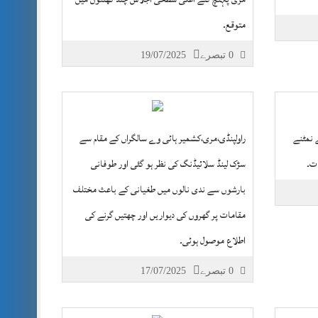
متوقع۔
0 تبصرے
19/07/2025
 نمٹنے
راولپنڈی،مری،کشمیر ہائی وے سالگراں کے مقام سے
ات۔
سڑک لینڈ سلائیڈنگ کی نظر ہو گئی اور طوفانی
بارشوں سے ندی نالوں میں طغیانی کے باعث مختلف
مقامات پر گھروں کی دیواریں اور چھتیں گرنے کی
اطلاع موصول ہوئی۔
0 تبصرے
17/07/2025