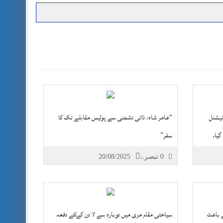
حرمت پر قربان
 کی پریس کانفرنس
نیشنل
“عامر شاہ: ذاتی دشمنی سے پولیس مقابلے تک کا
گیا۔
سفر”
0 تبصرے
20/08/2025
 باعث
سیاحتی مقام مری میں دوبارہ سے 7 دن کےلئے دفعہ