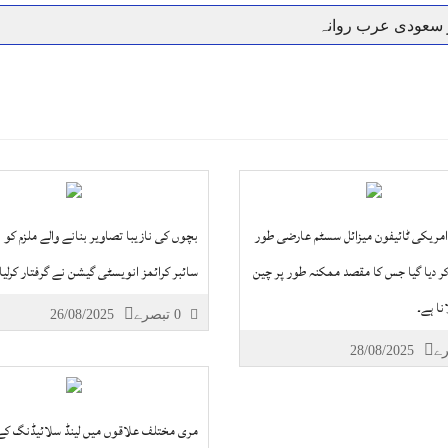
ر سعودی عرب روانہ
نہیں دے رہا، وفاقی وزیر توانائی اویس لغاری
جموں 6 تحریک شاد باد کا عبدالخطیب چودھری کی حمایت کا اعلان
 شہری کو پیش ہونے کا حکم
چارسدہ کا بہادر سپوت وطن کی 
رسیداں
خلاف سخت ایکشن، 2 اے ایس آئی سمیت 12 اہلکاروں کو نوکری سے فارغ کردیا گیا۔
ر انداز متاثرین
اسسٹنٹ کمشنر کلرسیداں سیدہ زینب حسین
اتھ سپردِ خاک
امریکی ٹائیفون میزائل سسٹم عارضی طور
بچوں کی نازیبا تصاویر بنانے والے ملزم کو 
کر دیا گیا جس کا مقصد ممکنہ طور پر چین
سائبر کرائمز انویسٹی گیشن نے گرفتار کرلیا 
نا ہے۔
0 تبصرے
26/08/2025
28/08/2025
مری مختلف علاقوں میں لینڈ سلائیڈنگ کے