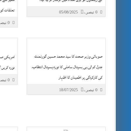
تعلقات کو 
0 تبصرے
05/08/2025
0 تبصرے
صوبائی وزیر صحت کا سید محمد حسین گورنمنٹ
جنرل کم ٹی,بی ہسپتال ساملی کا دورہ،ہسپتال انتظامیہ
دورہ کریں 
کی کارکردگی پر اطمینان کا اظہار
0 تبصرے
0 تبصرے
18/07/2025