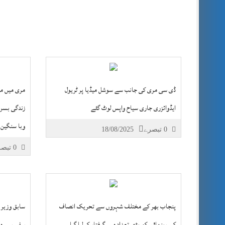
ڈی سی مری کی جانب سے سوشل میڈیا پر ٹریول
مری میں مت
ایڈوائزری جاری سیاح واپس لوٹ گئے
زندگی بسر 
وبا سنگین 
0 تبصرے
18/08/2025
0 تبصرے
پنجاب بھر کے مختلف شہروں سے تحریک انصاف
سابق وزیر 
کے رہنماؤں کو بڑی تعداد میں گرفتار کر لیا گیا۔
سفیر سے م