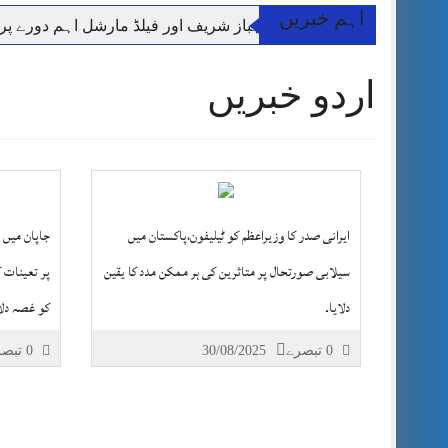
اہم خبریں
وزیر اعظم شہباز شریف اور فیلڈ مارشل اہم دورے پ
آئی ایم ایف مخصوص اوقات میں سستی بجلی کی اجازت 
اردو خبریں
قائداعظم نامی شہری کا شناختی کارڈ بلاک،عدالت کا
ڈپٹی کمشنر راولپنڈی کیپٹن(ر) ندیم ناصر کا دورہء کل
اسلام آباد میں غیرملکی وفود کی آمد کے موقع پر ڈیوٹی سے غائب پولیس اہلکاروں کی
مون سون بارشیں، لینڈ سلائیڈنگ اور کوٹلی ستیاں کے نظ
شہید گر وپ کیپٹنعاصم طارق مکمل فوجی اعزاز کے س
ایرانی صدر کا وزیراعظم کو ٹیلیفون،پاکستان میں
جاپان میں 
سیلابی صورتحال پر متاثرین کی ہر ممکن مدد کا یقین
پر تعینات 
دلایا۔
کو غصہ دلا
0 تبصرے
30/08/2025
0 تبصرے