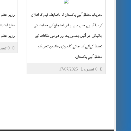
تحریکِ تحفظِ آئینِ پاکستان کا باضابطہ قیام کا اعلان
وزیر اعظم 
کر دیا گیا ہے جس میں ہر اس احتجاج کی حمایت کی
دفاع لیفٹی
جائیگی جو آئین،جمہوریت اور عوامی مقادات کے
وزیر اعظم 
تحفظ کےلئے کیا جائے گا۔مرکزی قائدین تحریکِ
0 تبصرے
تحفظِ آئینِ پاکستان۔
0 تبصرے
17/07/2025