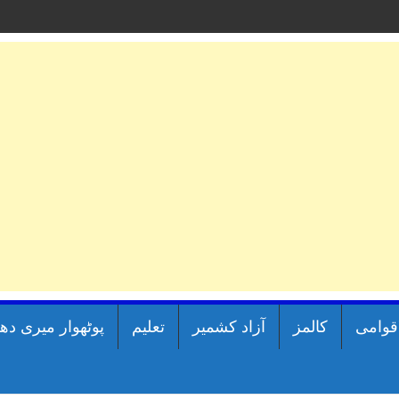
اقوامی
کالمز
آزاد کشمیر
تعلیم
پوٹھوار میری دھ