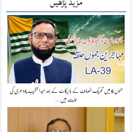
مزید پڑھیں
جموں 6 میں تحریک انصاف کے بائیکاٹ کے بعد عبدالخطیب چودھری کی
حمایت میں…