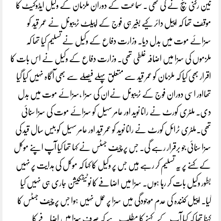
تین رکنی بنچ نے کی تھی ۔ سماعت کے دوران ملزمان کے وکیل ایڈوکیٹ کا
موقف تھا کہ اپیل دائر کیے بغیر ہی فوج کے اپیلٹ ٹریبونل نے عمر قید کو
سزائے موت میں بدل دیا۔ وزارت دفاع کے وکیل نے تسلیم کیا تھا کہ
ملزموں کی سزا میں اضافہ غلطی تھی۔ وزارت دفاع کے وکیل نے اس بات کا
اقرار بھی کیا کہ ملزمان کو عمر قید سے متعلق پہلے فیصلے سے بھی آگاہ نہیں کیا گیا
تھااور اسی دوران فوج کے ٹریبونل نےان کی سزا ،سزائے موت میں بدل
دی۔ ملٹری کورٹ نے رانا نوید اور عامر سہیل کو سزائے موت کی سزا سنائی
تھی۔ملٹری ٹرائل کورٹ نے رانا نوید کو عمر قید اور عامر سہیل کو بیس سال قید کی
سزا سنائی جو برقرار رہے گی۔ جس پر چیف جسٹس نے کہا تھا کیا آپ اپنے موکل
کے کہنے پر یہ تسلیم کر رہے ہیں جس پر وکیل کا کہا کہ موکل کی ہدایت پر نہیں
بطور وکیل بات کر رہا ہوں۔ سزا میں اضافے کا نوٹیفکیشن جاری ہی نہیں کیا
گیا۔ اپیل کنندہ کی عدم موجودگی میں سزا پر عمل نہیں ہوا جس پر چیف جسٹس کا
کہنا تھا کہ کیا آپ کے کہنے کا مطلب ہے کہ صرف سزا میں اضافے کا