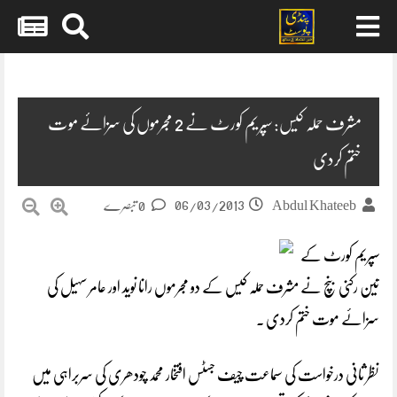
Skip
to
content
مشرف حملہ کیس: سپریم کورٹ نے 2 مجرموں کی سزائے موت
ختم کردی
06/03/2013
Abdul Khateeb
0 تبصرے
سپریم کورٹ کے
تین رکنی بنچ نے مشرف حملہ کیس کے دو مجرموں رانا نوید اور عامر سہیل کی
سزائے موت ختم کردی ۔
نظر ثانی درخواست کی سماعت چیف جسٹس افتخار محمد چودھری کی سربراہی میں