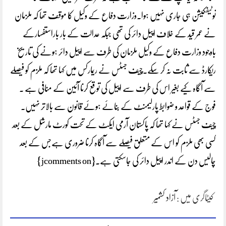
نوٹیفکیشن ہی جاری نہیں ہوا۔وزارت دفاع کے وکیل کا موقف تھا کہ ملزمان
نے عمر قید کے خلاف اپیل دائر کی تھی جبکہ عدالت کے بار باراستفسارکے
باوجود وزارت دفاع کے وکیل ملزمان کی طرف سے اپیل دائر ہونے کی تاریخ
ریکارڈ سے ثابت نہ کر سکے۔چیف جسٹس نے ریمارکس میں کہا تھا کہ ملزم کو فیصلے
سے آگاہ کیے بغیر اس کی طرف سے اپیل کی توقع کرنا آئین کے منافی ہے ۔
فوج کے قواعد و ضوابط پارلیمنٹ کے بنائے ہوئے قانون سے بالاتر نہیں۔
چیف جسٹس نے کہا تھا کہ پاکستان آرمی ایکٹ کے تحت کورٹ مارشل کے بعد
کسی بھی ملزم کو اس کے متعلق فیصلے سے آگاہ کرنا ضروری ہےجس کے بعد
چالیس دن کے اندر اپیل دائر کی جاسکتی ہے۔{jcomments on}
کیٹاگری میں :
آزاد کشمیر