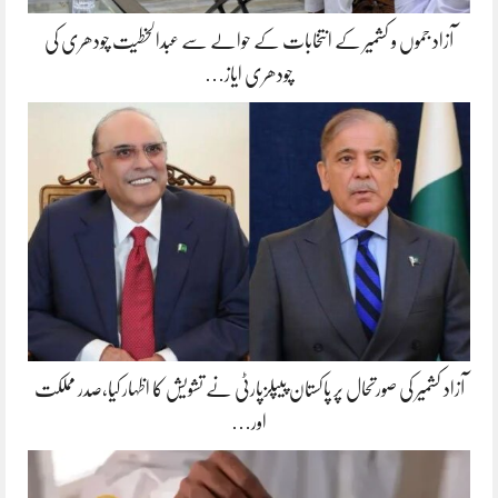
آزاد جموں و کشمیر کے انتخابات کے حوالے سے عبدالخطیت چودھری کی
چودھری ایاز…
آزاد کشمیر کی صورتحال پر پاکستان پیپلزپارٹی نے تشویش کا اظہار کیا،صدر مملکت
اور…