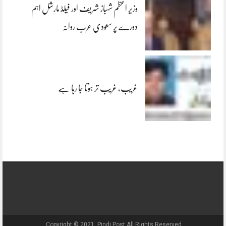
وزیر اعظم شہباز شریف اور فیلڈ مارشل اہم
دورے پر سعودی عرب روانہ
غریب، غریب تر ہوتا جا رہا ہے
Copyright © 2021, Pindi Post All Rights Reserved.