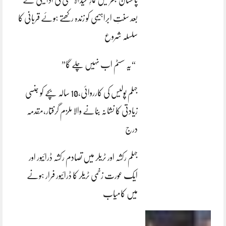
پاکستان بھر میں نمازِ عیدالاضحی کی ادائیگی کے
بعد سنتِ ابراہیمی کو زندہ رکھتے ہوئے قربانی کا
سلسلہ شروع
“یہ سسٹم اب نہیں چلے گا”
جہلم پولیس کی کارروائی،10 سالہ بچے کو جنسی
زیادتی کا نشانہ بنانے والا ملزم گرفتار،مقدمہ
درج
جہلم رکشہ اور ٹریلر میں تصادم رکشہ ڈرائیور اور
ایک عورت زخمی ٹریلر کا ڈرائیور فرار ہونے
میں کامیاب