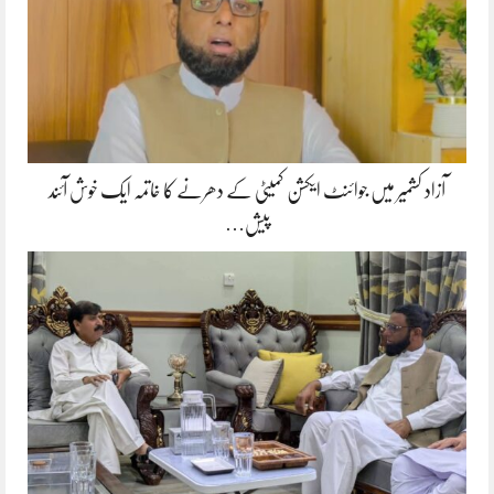
آزاد کشمیر میں جوائنٹ ایکشن کمیٹی کے دھرنے کا خاتمہ ایک خوش آئند
پیش…