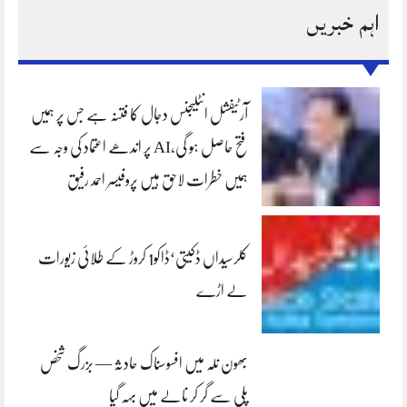
اہم خبریں
آرٹیفشل انٹلیجنس دجال کا فتنہ ہے جس پر ہمیں
فتح حاصل ہو گی،AI پر اندھے اعتماد کی وجہ سے
ہمیں خطرات لاحق ہیں پروفیسر احمد رفیق
کلرسیداں ڈکیتی‘ڈاکو1 کروڑ کے طلائی زیورات
لے اڑے
بھون نلہ میں افسوسناک حادثہ — بزرگ شخص
پلی سے گر کر نالے میں بہہ گیا