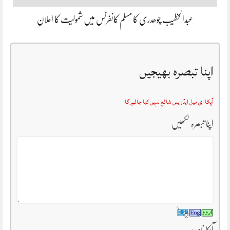
عبدالخطیب چوھدری کا مسلم کانفرنس میں شمولیت کا اعلان
اپنا تبصرہ بھیجیں
آپکا ای میل ایڈریس شائع نہیں کیا جائے گا
اپنا تبصرہ لکھیں