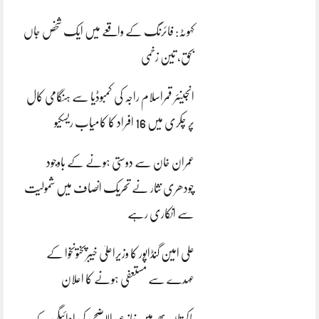
کہوٹہ: فائرنگ کے واقعے میں ایک شخص جاں
بحق، تین زخمی
انجینئر قمراسلام راجہ کی کمبوڈیا سے ہنگامی کال
پر چکری میں 16 افراد کا کامیاب ریسکیو
عمران خان سے دوستی ہونے کے باوجود
چودھری نثار نے تحریک انصاف میں شمولیت
سے انکاری رہے
علی امین گنڈاپور کا وزیراعلیٰ خیبرپختونخوا کے
عہدے سے مستعفی ہونے کا اعلان