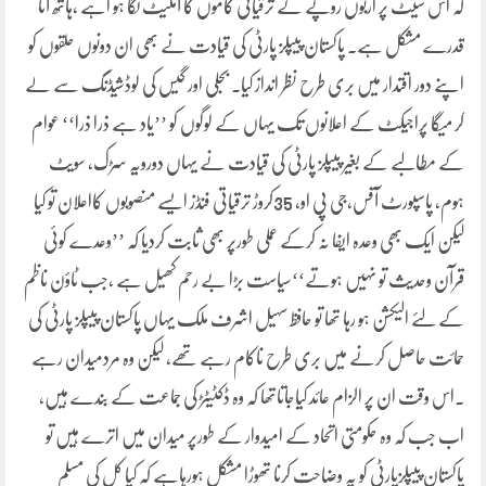
کہ اس سیٹ پر اربوں روپے کے ترقیاتی کاموں کا آملیٹ لگا ہو اہے ،ہاتھ آنا
قدرے مشکل ہے۔ پاکستان پیپلز پارٹی کی قیادت نے بھی ان دونوں حلقوں کو
اپنے دور اقتدار میں بری طرح نظر انداز کیا۔ بجلی اور گیس کی لوڈشیڈنگ سے لے
کر میگا پراجیکٹ کے اعلانوں تک یہاں کے لوگوں کو ’’یاد ہے ذرا ذرا‘‘ عوام
کے مطالبے کے بغیر پیپلز پارٹی کی قیادت نے یہاں دورویہ سڑک، سویٹ
ہوم، پاسپورٹ آفس،جی پی او، 35کروڑ ترقیاتی فنڈز ایسے منصوبوں کااعلان تو کیا
لیکن ایک بھی وعدہ ایفا نہ کرکے عملی طورپر بھی ثابت کردیا کہ ’’وعدے کوئی
قرآن وحدیث تو نہیں ہوتے‘‘سیاست بڑا بے رحم کھیل ہے ،جب ٹاؤن ناظم
کے لئے الیکشن ہو رہا تھا تو حافظ سہیل اشرف ملک یہاں پاکستان پیپلز پارٹی کی
حمائت حاصل کرنے میں بری طرح ناکام رہے تھے، لیکن وہ مردمیدان رہے
۔اس وقت ان پر الزام عائد کیاجاتاتھا کہ وہ ڈکٹیٹڑ کی جماعت کے بندے ہیں،
اب جب کہ وہ حکومتی اتحاد کے امیدوار کے طورپر میدان میں اترے ہیں تو
پاکستان پیپلزپارٹی کو یہ وضاحت کرنا تھوڑا مشکل ہورہاہے کہ کیا کل کی مسلم