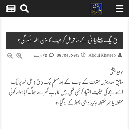
Skip
to
content
ق لیگ پیپلزپارٹی کے ساتھ مل کر جیت کا وزن اٹھا سکے گی؟
08/04/2013
Abdul Khateeb
0 تبصرے
جاوید چشتی
سابق صدر جنرل مشرف کے جانے کے بعدمسلم لیگ (ق) عملی طورپر ایک
ایسے بچے کی حیثیت اختیار کر گئی تھی ،جس کا باپ گھر سے بھاگ گیا ہواور کوئی
منقولہ یا غیر منقولہ جائیداد بھی چھوڑ کے نہ گیا ہو،