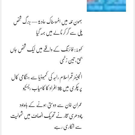
بھون نلہ میں افسوسناک حادثہ — بزرگ شخص
پلی سے گر کر نالے میں بہہ گیا
کہوٹہ: فائرنگ کے واقعے میں ایک شخص جاں
بحق، تین زخمی
انجینئر قمراسلام راجہ کی کمبوڈیا سے ہنگامی کال
پر چکری میں 16 افراد کا کامیاب ریسکیو
عمران خان سے دوستی ہونے کے باوجود
چودھری نثار نے تحریک انصاف میں شمولیت
سے انکاری رہے