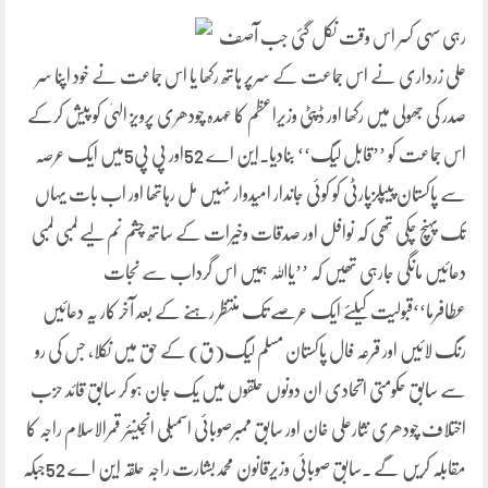
رہی سہی کسر اس وقت نکل گئی جب آصف
علی زرداری نے اس جماعت کے سرپر ہاتھ رکھا یا اس جماعت نے خود اپنا سر
صدر کی جھولی میں رکھا اور ڈپٹی وزیراعظم کا عہدہ چودھری پرویز الہیٰ کو پیش کرکے
اس جماعت کو ’’قابل لیگ‘‘ بنادیا۔این اے 52اور پی پی5میں ایک عرصہ
سے پاکستان پیپلزپارٹی کو کوئی جاندار امیدوار نہیں مل رہاتھا اور اب بات یہاں
تک پہنچ چکی تھی کہ نوافل اور صدقات وخیرات کے ساتھ چشم نم لیے لمبی لمبی
دعائیں مانگی جارہی تھیں کہ ’’یااللہ ہمیں اس گرداب سے نجات
عطافرما‘‘قبولیت کیلئے ایک عرصے تک منتظر رہنے کے بعد آخر کار یہ دعائیں
رنگ لائیں اور قرعہ فال پاکستان مسلم لیگ(ق) کے حق میں نکلا، جس کی رو
سے سابق حکومتی اتحادی ان دونوں حلقوں میں یک جان ہو کر سابق قائد حزب
اختلاف چودھری نثارعلی خان اور سابق ممبرصوبائی اسمبلی انجینئر قمرالاسلام راجہ کا
مقابلہ کریں گے ۔سابق صوبائی وزیرقانون محمدبشارت راجہ حلقہ این اے 52جبکہ