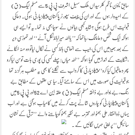
سابق ٹاؤن ناظم کلرسیداں ملک سہیل اشرف پی پی 5سے مسلم لیگ(ق)
کے امیدوار ہوں گے اور ان کی چیف سپورٹر پاکستان پیپلز پارٹی ہو گی۔ دعاکی
قبولیت اس طرح ہوگی ؟شاید کبھی جیالوں نے سوچابھی نہ تھا۔یہ تو ایسے ہی
ہواکہ ایک شخص دعامانگ رہاتھا کہ’’ یااللہ میرابانڈنکل آئے‘‘ اور تھوڑی دیر
کے بعد بھیڑمیں اس کی جیب سے انعامی بانڈ کسی نے نکال لیاتو وہ منہ لٹکائے
،شکایت کے اندازمیں گویا ہواکہ ’’اللہ میاں!پہلے کسی کی پوری بات توسن لیاکرو
پھر دعاقبول کیا کرو‘‘ پیپلز پارٹی کا گرداب سے نکلنے کا بھی یہ مطلب ہر گزنہ تھا
جو قبولیت کی صورت میں اس کے سامنے آیا۔سیاسی حلقوں کے مطابق بے
رنگ،بے بواور بے ذائقہ مسلم لیگ(ق) حلقہ این اے 52اور پی پی 5میں
پاکستان پیپلزپارٹی کو چاروں شانے چت کرنے میں کامیاب ہوگئی ہے اور اب
یہاں ذوالفقار علی بھٹو اور محترمہ بے نظیر بھٹو کوچاہنے والے ’’ترقی کے نشان
سائیکل‘‘پر اپنی مہریں لگائیں گے ۔