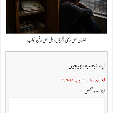
الماری میں رکھی ڈگریاں، دل میں دفن خواب
اپنا تبصرہ بھیجیں
آپکا ای میل ایڈریس شائع نہیں کیا جائے گا
اپنا تبصرہ لکھیں