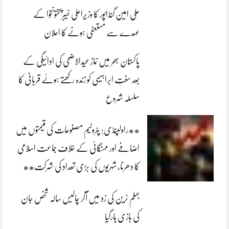
علی امین گنڈاپور کا وزیراعلیٰ خیبرپختونخوا کے
عہدے سے مستعفی ہونے کا اعلان
پاکستان بھر میں نمازِ عیدالاضحی کی ادائیگی کے
بعد سنتِ ابراہیمی کو زندہ رکھتے ہوئے قربانی کا
سلسلہ شروع
**راولپنڈی: پٹرولیم مصنوعات کی قیمتوں میں
اضافے اور مہنگائی کے خلاف جماعت اسلامی
کا دھرنا، شہریوں کی بڑی تعداد کی شرکت**
جہلم ٹرین کی زد میں آکر چالیس سالہ شخص جان
کی بازی ہارگیا