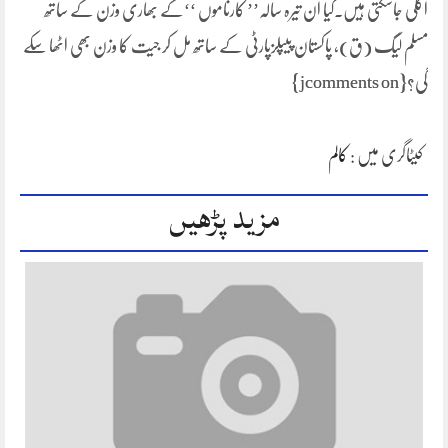
اگلی جاسکتی ہیں۔کیا ان تیرہ سالہ’’ کارناموں ‘‘کے بھاری وزن کے ساتھ
مسلم لیگ (ق)، پاکستان پیپلزپارٹی کے ساتھ مل کر جیت کا وزن بھی اٹھا سکے
گی؟{jcomments on}
کیٹاگری میں :
کالم
مزید پڑھیں