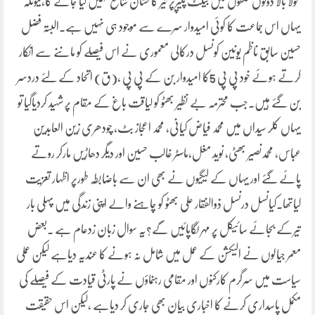
محولا بالا دونوں حلقوں میں بیلٹ پیپرپر تیر کا نشان شائع نہیں کیا جائے گا،کیونکہ
یہاں اس جماعت کا کوئی امیدوار سرے سے موجود ہی نہیں ہے۔البتہ فضل
حسین سابق ناظم یونین کونسل درکالی معموری نے اس فیصلے کو ماننے سے انکار
کرتے ہوئے خود پی پی 5کا امیدوار بن کے پی پی ،(ق) اتحاد کے لئے دردسر
بن گئے ہیں۔جب محترمہ بے نظیر بھٹو کو لیاقت باغ کے مقام پر شہید کردیاگیا تو
یہاں کلر سیداں میں محمد فیاض کیانی، محمد اعجاز بٹ، چودھری زین العابدین
عباس، محمدنصیر بھٹی، نوید مغل،ماسٹر غالب حسین اور دیگر دھاڑیں مارکر روتے
پائے گئے اور یہاں کے لیگیوں نے بھی ان سے باضابطہ طورپر اظہار تعزیت
کیاتھا۔کیانسل درنسل ذوالفقار علی بھٹو کو چاہنے والے اپنی زندگی میں پہلی بار
تیرکے بجائے سائیکل پر مہر لگاپائیں گے؟یہ سوال زبان زدعام ہے ۔بعض
معمر جیالوں نے الیکشن کے عمل میں شامل نہ ہونے کا عندیہ دیاہے لیکن عملی
سیاست میں سرگرم کارکنوں اور مقامی رہنماؤں نے پارٹی قیادت کے فیصلے کی
مکمل پاسداری کرنے کا اخباری بیان بھی جاری کر دیاہے ،لیکن اس حقیقت