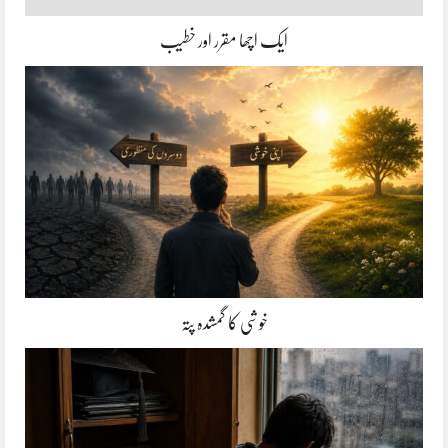
ایک اچھا مقرر اور خطیب
خوشی کا گمشدہ پتہ