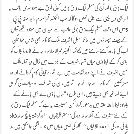
لیگ(ق) اور آج کی مسلم لیگ (ق) میں کوئی فرق ہے؟دوسری جانب یہ
امر بھی دل چسپی سے خالی نہیں ہوگا کہ جب انجینئر قمرالسلام راجہ حلقہ پی پی
5میں اس وقت مسلم لیگ(ق) کی جانب سے میدان میں موجود تھے توان
کے چیف سپورٹروں میں حافظ سہیل اشرف ملک کا نام بھی شامل تھا لیکن
اب کی بار وہ آمنے سامنے ہیں،کیونکہ انجینئر قمرالاسلام راجہ نے فارورڈ بلاک کو
جائن کر کے اپنا وزن میاں شہبازشریف کے پلڑے میں ڈال دیاتھا۔ملک
سہیل اشرف نے اپنے دور نظامت میں بے شمار ترقیاتی کام کروائے اور وہ
مسٹرکلین کے نام سے جانے جاتے ہیں،ان کی شرافت اور دیانت کی گواہی
اپنے اور غیر سبھی دیتے ہیں، اسی طرح دھمیال ہاؤس نے بھی ہارنے کے
باوجود اپنا رابطہ حلقہ میں بدستور رکھا،لیکن مصیبت یہ ہے کہ مسلم لیگ (ق)
کے لئے مشرف کے آٹھ سالہ دور کی’’ ستم ظریفیاں‘‘ اور گزشتہ پانچ سالہ پیپلز
پارٹی دور کی ’’وعدہ خلافیاں‘‘گلے کی ایسی ہڈیاں ہیں جو نہ نگلی جاسکتی ہیں نہ