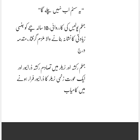
“یہ سسٹم اب نہیں چلے گا”
جہلم پولیس کی کارروائی،10 سالہ بچے کو جنسی
زیادتی کا نشانہ بنانے والا ملزم گرفتار،مقدمہ
درج
جہلم رکشہ اور ٹریلر میں تصادم رکشہ ڈرائیور اور
ایک عورت زخمی ٹریلر کا ڈرائیور فرار ہونے
میں کامیاب