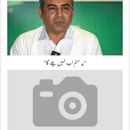
“یہ سسٹم اب نہیں چلے گا”