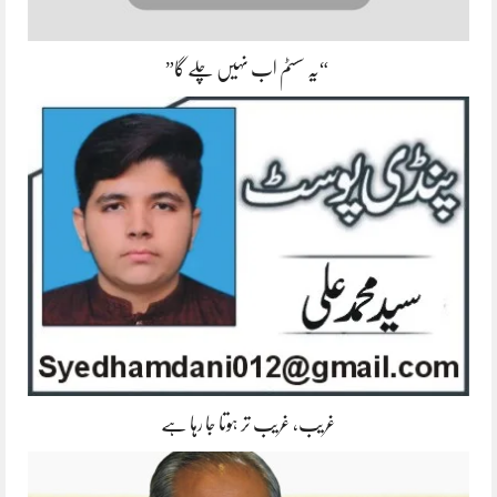
“یہ سسٹم اب نہیں چلے گا”
غریب، غریب تر ہوتا جا رہا ہے