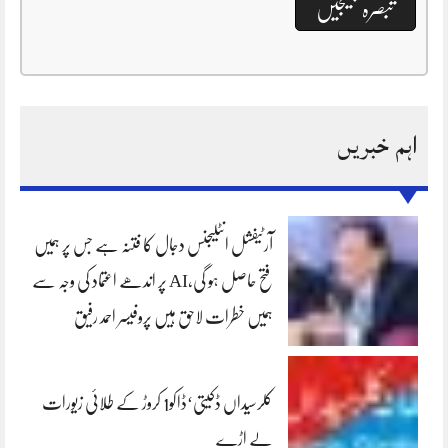
اہم خبریں
آرٹیفشل انٹلیجنس دجال کا فتنہ ہے جس پر ہمیں
فتح حاصل ہو گی،AI پر اندھے اعتماد کی وجہ سے
ہمیں خطرات لاحق ہیں پروفیسر احمد رفیق
کلرسیداں ڈکیتی‘ڈاکو1 کروڑ کے طلائی زیورات
لے اڑے