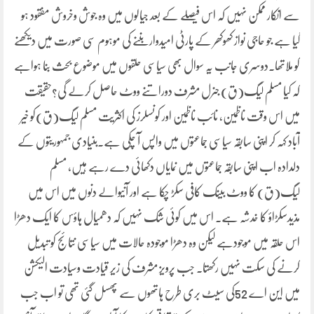
سے انکار ممکن نہیں کہ اس فیصلے کے بعد جیالوں میں وہ جوش وخروش مفقود ہو
گیا ہے جو حاجی نواز کھوکھر کے پارٹی امیدوار بننے کی موہوم سی صورت میں دیکھنے
کو ملاتھا۔دوسری جانب یہ سوال بھی سیاسی حلقوں میں موضوع بحث بنا ہواہے
کہ کیا مسلم لیگ(ق) جنرل مشرف دوراتنے ووٹ حاصل کرلے گی؟حقیقت
میں اس وقت ناظمین، نائب ناظمین اور کونسلرز کی اکثریت مسلم لیگ(ق)کو خیر
آباد کہہ کر اپنی سابقہ سیاسی جماعتوں میں واپس آ چکی ہے۔بنیادی جمہوریتوں کے
دلدادہ اب اپنی سابقہ جماعتوں میں نمایاں دکھائی دے رہے ہیں، مسلم
لیگ(ق) کا ووٹ بینک کافی سکڑ چکا ہے اور آنیوالے دنوں میں اس میں
مذیدسکڑاؤ کا خدشہ ہے۔ اس میں کوئی شک نہیں کہ دھمیال ہاؤس کا ایک دھڑا
اس حلقہ میں موجودہے لیکن وہ دھڑا موجودہ حالات میں سیاسی نتائج کو تبدیل
کرنے کی سکت نہیں رکھتا۔ جب پرویز مشرف کی زیر قیادت وسیادت الیکشن
میں این اے 52کی سیٹ بری طرح ہاتھوں سے پھسل گئی تھی تو اب جب