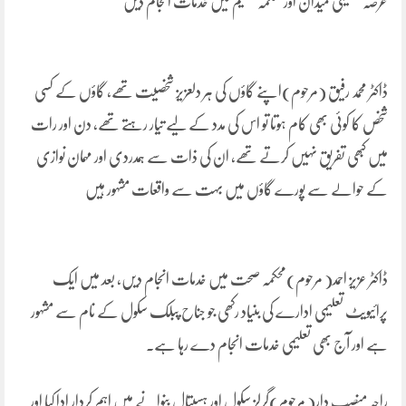
عرصہ تعلیمی میدان اور محکمہ تعلیم میں خدمات انجام دیں
ڈاکٹر محمد رفیق (مرحوم)اپنے گاؤں کی ہر دلعزیز شخصیت تھے، گاؤں کے کسی
شخص کا کوئی بھی کام ہوتا تو اس کی مدد کے لیے تیار رہتے تھے، دن اور رات
میں کبھی تفریق نہیں کرتے تھے، ان کی ذات سے ہمدردی اور مہمان نوازی
کے حوالے سے پورے گاؤں میں بہت سے واقعات مشہور ہیں
ڈاکٹر عزیز احمد( مرحوم)محکمہ صحت میں خدمات انجام دیں، بعد میں ایک
پرائیویٹ تعلیمی ادارے کی بنیاد رکھی جو جناح پبلک سکول کے نام سے مشہور
ہے اور آج بھی تعلیمی خدمات انجام دے رہا ہے۔
راجہ منصب دار( مرحوم)گرلز سکول اور ہسپتال بنوانے میں اہم کردار ادا کیا اور