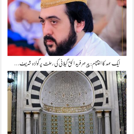
ایک عہد کا اختتام: پیر مہر فرید الحق گیلانی کی رحلت پر گولڑہ شریف…