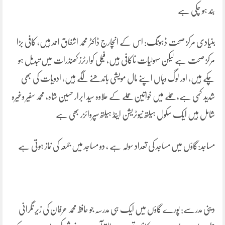
بند ہو چکی ہے
بنیادی مرکز صحت ڈہونگ: اس کے انچارج ڈاکٹر محمد اشفاق احمد ہیں، کافی بڑا
مرکز صحت ہے لیکن سہولیات ناکافی ہیں، فیملی کوارٹرز کھنڈرات میں تبدیل ہو
چکے ہیں، اور لوگ وہاں اپنے مال مویشی باندھنے لگے ہیں، ادویات کی بھی
شدید کمی ہے، عملے میں خواتین عملے کے علاوہ سید ابرار حسین شاہ، محمد سفیر وغیرہ
شامل ہیں ایک سکول ہیلتھ نیوٹریشن اینڈ ہیلتھ سپروائزر بھی ہے
مساجد:گاؤں میں مساجد کی تعداد سولہ ہے ، دو مساجد میں جمعہ کی نماز ہوتی ہے
دینی مدرسے: پورے گاؤں میں ایک ہی مدرسہ جو حافظ محمد عرفان کی زیر نگرانی