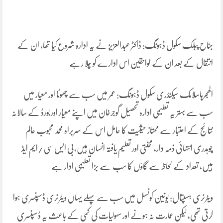
جناح پبلک سکول ڈہونگ: ڈاکٹر عبدالعزیز نے یہ ادارہ شروع کیا تھا، ان کے
انتقال کے بعد ان کے لواحقین اس ادارے کو چلا رہے
الھجرہاسلامک سیکنڈری سکول ڈہونگ: عمر میں سب سے چھوٹا اور معیار میں
سب سے بہتر یہ تعلیمی ادارہ تحصیل گوجرخان میں اپنے معیار اور بورڈ کے سالانہ
نتائج کے اعتبار سے ممتاز حیثیت کا حامل اس کے سربراہ محمد محبوب عالم
چوہدری انتہائی ذمہ دار، محنتی اور تعلیم یافتہ انسان ہیں،بی ایس سی /ایم ایڈ
ہیں، تعداد کے لحاظ سے گاؤں کا سب سے بڑا تعلیمی ادار ہے
ویٹرنری ہسپتال: یونین کونسل میں سب سے پہلے یہاں ویٹرنری ڈسپنسری ہوا
کرتی تھی، لیکن عمارت نہ ہونے اور سہولیات کی کمی کے باعث یہ ڈسپنسری