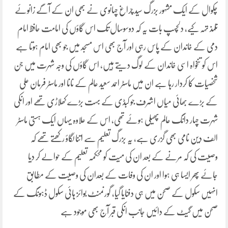
چکوال کے ایک مشہور بزرگ سید چراغ چہانوی نے بھی ان کے آگے زانوئے
تلمذ تہہ کیے، دلچسپ بات یہ کہ دوسوسال تک اس گاؤں کی امامت حافظ امام
دمی کے خاندان کے پاس رہی اور آج بھی اس مسجد میں جو بھی امام ہوتا ہے
اس کو تنخواہ اسی خاندان کے لوگ دیتے ہیں، اس گاؤں کی وجہ شہرت میں جن
شخصیات کا کردار رہا ہے ان میں ماسٹر احمد سعید عالم کے نانا اور ماسٹر فرمان علی
کے بڑے بھائی میاں اشرف جو کبڈی کے بہت بڑے کھلاڑی تھے اور انکی
شہرت چہار دانگ عالم پھیلی ہوئے تھی، اس کے علاوہ یہاں ایک ہستی ماسٹر
الف دین نامی بھی گزری ہے، یہ بزرگ تعلیم سے اتنا لگاؤ رکھتے تھے کہ
وصیت کی کہ مرنے کے بعد ان کی میت کو محکمہ تعلیم کے حوالے کر دیا
جائے پھر ایسا ہی ہوا اور ان کی وفات کے بعدان کی وصیت کے مطابق
انہیں سکول کے صحن میں ہی دفنایا گیا، گورنمنٹ بوائز ہائی سکول ڈہونگ کے
صحن میں گیٹ کے دائیں جانب انکی قبر آج بھی موجود ہے