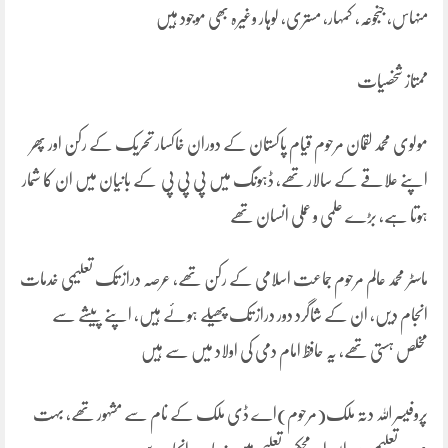
منہاس، جنجوعہ، کمہار، مستری، لوہار وغیرہ بھی موجود ہیں
ممتاز شخصیات
مولوی محمد لقمان مرحوم قیام پاکستان کے دوران خاکسار تحریک کے رکن اور پھر
اپنے علاقے کے سالار تھے، ڈہونگ میں پی پی پی کے بانیان میں ان کا شمار
ہوتا ہے، بڑے علمی و عملی انسان تھے
ماسٹر محمد عالم مرحوم جماعت اسلامی کے رکن تھے، عرصہ دراز تک تعلیمی خدمات
انجام دیں، ان کے شاگرد دور دراز تک پھیلے ہوئے ہیں، اپنے پیشے سے
مخلص ہستی تھے، یہ حافظ امام دمی کی اولاد میں سے ہیں
پروفیسر اللہ دتہ ملک(مرحوم)اے ڈی ملک کے نام سے مشہور تھے، بہت