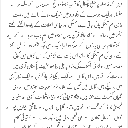
میٹر کے فاصلے پر ضلع چکوال کا قصبہ ڈہوڈہ واقع ہے،یہاں کے لوگ بڑے
ملنسار اور ایک دوسرے کے دکھ درد میں شریک ہونے والے ہیں، بہت
مذہبی ہم آہنگی پائی جاتی ہے، مسلکی اور سیاسی اختلاف کے باوجود اکٹھے اٹھتے
بیٹھتے ہیں، ساٹھ سے زائد حاٖفظِ قرآن یہاں موجود ہیں،ہم جب سروے کے لیے
گئے تو تمام سیاسی پارٹیوں کے سرکردہ افراد ایک ہی جگہ بیٹھے ہوئے مل گئے
تھے، ان کی ہم آہنگی کا اندازہ اس بات سے لگائیں کہ اس گاؤں میں کوئی
مقدمہ نہیں جو لڑائی جھگڑے کی بنیاد پر چل رہا ہو،اکثر یت پاکستان آرمی میں
ملازمت کرتے ہیں، اس گاؤں سے ایک بریگیڈئر، چار کرنل اور ایک میجر آرمی
میں رہ چکے ہیں،گاؤں میں گیس کے علاوہ تمام سہولیات موجود ہیں، ساری
گلیاں کنکریٹ سے پختہ ہیں، بیشتر ترقیاتی کام ویلج ڈویلپمنٹ کمیٹی اور سٹیزن
کمیونٹی بورڈ کے تحت ہوئے ہیں، تمام گلیاں، نالیاں، اور حفاظتی دیواریں پورے
گاؤں کے مالی تعاون سے ہی ممکن ہوئی ہیں،جبکہ بہت سے ترقیاتی کام
منتخب عوامی نمائندوں محمد خان بھٹی اور مرزا تجمل حسین جرال کی کاوشوں سے