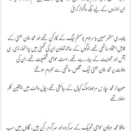
ان اداروں کے لیے جگہ واگزار کرائی
چوہدری مظہر حسین (مرحوم)مسلم لیگ کے کارکن تھے اور محمد خان بھٹی کے
قابلِ اعتماد ساتھی تھے، لوگوں کے ساتھ تعاون ان کی گھٹی میں پڑا تھا، ڈی سی
آفس اور مجسٹریٹ کے ریڈر رہے تھے ، بہت عوامی شخصیت تھے، ان کی
وفات پر محمد خان بھٹی ایک مخلص ساتھی سے محروم ہو گئے
صوبیدار محمد سپارس مرحومڈہوک کیال کے رہائشی تھے، پول والٹ میں ایشین کلر
ہولڈر تھے
حافظ محمد عرفان عوامی تحریک کے سرکردہ اور سر گرم رکن ہیں، گاؤں میں سب