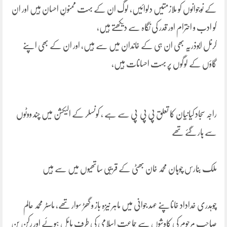
کے نوجوانوں کو ملازمتیں دلوائیں، لوگ ان کے بہت ممنونِ احسان ہیں اور ان
کو ادب و احترام اور قدر کی نگاہ سے دیکھتے ہیں،
کرنل ابوذریہ بھی ان ہی کے خاندان میں سے ہیں، اور ان کے بھی اپنے
گاؤں کے لوگوں پر بہت احسانات ہیں،
راجہ سجاد کیانیان کا تعلق پی پی پی سے ہے ، کونسلر کے الیکشن میں چند ووٹوں
سے ہار گئے تھے
ملک بنارس چوہان محمد خان بھٹی کے قریبی ساتھیوں میں سے ہیں
چوہدری خداداد خاناپنے عہد جوانی میں ماہر نیزہ باز و گھڑ سوار تھے، ماسٹر محمد عالم
صاحب مرحوم کی کاوشوں سے جماعت اسلامی کی طرف مائل ہوئے اور رکن بن