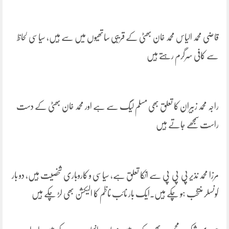
قاضی محمد الیاس محمد خان بھٹی کے قریبی ساتھیوں میں سے ہیں، سیاسی لحاظ
سے کافی سرگرم رہتے ہیں
راجہ محمد زبیران کا تعلق بھی مسلم لیگ سے ہے اور محمد خان بھٹی کے دست
راست سمجھے جاتے ہیں
مرزا محمد نذیر پی پی پی سے انکا تعلق ہے، سیاسی و کاروباری شخصیت ہیں، دو بار
کونسلر منتخب ہو چکے ہیں۔ایک بار نائب ناظم کا الیکشن بھی لڑ چکے ہیں