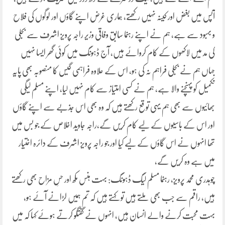
آپس میں بغض اور کینہ نہیں رکھتے، ہماری غرض اپنے گاؤں اور لوگوں کی فلاح
و بہبود سے ہے، ہم نے اپنے رہنما سابق وفاقی وزیر راجہ پرویز اشرف سے بجلی
کی مد میں لاکھوں کے کام کروائے ہیں، آج ڈہونگ میں کوئی گھر ایسا نہیں
جہاں ہم نے بجلی فراہم نہ کی ہو، اس کے علاوہ فراہمی گیس کا منصوبہ بھی پایہ
تکمیل کو پہنچنے والا ہے، ہم نے کسی امتیاز سے کام نہیں لیا، اپنے مسلم لیگی
بھائیوں سے بھی ہم یہی توقع رکھتے ہیں کہ وہ بھی اس جذبے سے اپنے گاؤں
اور اس کے باسیوں کے لیے کام کریں گے،راجہ جاوید اخلاص کے جو بس میں
تھا انہوں نے اس گاؤں کے لیے کیا اور جو راجہ پرویز اشرف کے دائرہ اختیار
میں ہے وہ کریں گے،
چوہدری محمد پرویز، رہنما مسلم لیگ ڈہونگ: بہت ہنس مکھ اور حسِ مزاح بھی رکھتے
ہیں، راقم سے جب بھی ملتے ہیں تو کہتے ہیں کہ تم ہمیں لڑانے آئے ہو،
بہت محبت کرنے والے انسان ہیں، انہوں نے گفتگو کرتے ہوئے کہا کہ میں