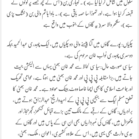
سکول میں شامل کر لیا گیا ہے) ۔ لوہاری بَن(اس کے کچھ حصے پر لوگوں نے
قبضہ کر لیا ہوا ہے، اور تھوڑا سا حصہ باقی ہے)، ۔ باوا ہاشم والی بَن (خشک پڑی
ہے)، سنگھر والا سَر (یہ گاؤں کے جنوب میں واقع ہے
چکیاں: پورے گاؤں میں آٹا پیسنے والی دو چکیاں ہیں، ایک چوہدری عبدالحمید جبکہ
دوسری چوہدری نواب خان مرحوم کی ہے،
سیاسی صورتِ حال:سیاسی لحاظ سے محمد خان بھٹی یہاں سے الیکشن جیت
جاتے ہیں،بڑا مقابلہ پی پی پی اور محمد خان بھٹی میں ہوتا ہے، عوامی تحریک
اور جماعت اسلامی کابھی اچھا خاصا ووٹ بینک موجود ہے۔ محمد خان بھٹی کا
تعلق مسلم لیگ سے جبکہپی پی پی پی کے امیدوار شیخ عبدالرزاق ہوتے ہیں،
برادریاں: گاؤں کے رقبے کے مالک تین بڑے قبائل گکھڑ، گجربجاڑ اور
پکھڑال ہیں، گاؤں کی نمبرداریاں بھی ان ہی کے پاس ہیں اور گاؤں کے
جدی وارث بھی یہی ہیں، اس کے علاوہ کشمیری، اعوان ، ملک، بھٹی،