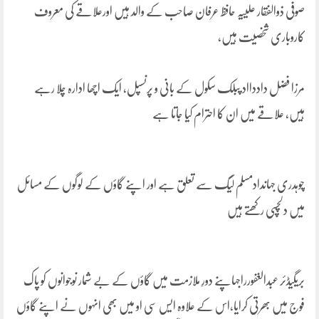
صوفی ذوالفقار علییہ حافظ عرفان صاحب کے والد ہیں اورعلاقے کی معروف
کاروباری شخصیت ہیں،
مرزا فضل داددااد پبلک سکول کے بانی و پرنسپل، ایک اچھا ادارہ چلا رہے
ہیں، علاقے میں ان کا احترام کیا جاتا ہے
چوہدری جہاندادمسلم لیگ سے تعلق ہے اور اپنے گاؤں کے لوگوں کے مسائل
میں دلچسپی رکھتے ہیں
بریگیڈئر عبدالغفورراجہاپنے دورِ ملازمت میں گاؤں کے بے شمار نوجوانوں کو پاک
فوج میں بھرتی کرایا،اس کے علاوہ ایس سی او میں بھی انہوں نے اپنے گاؤں