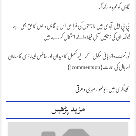
گاؤں کو محروم رکھا گیا
پی پی ایل آہدی میں ملازمتوں کی فراہمی اس پر گاؤں والوں کا حق بھی ہے
کیونکہ ان کی زمینیں آئل فیلڈ والے استعمال کر رہے ہیں
گورنمنٹ بوائز ہائی سکول کے لیے کھیل کا میدان اور سائنس لیبارٹری کا سامان
اور ہال کی عمارت{jcomments on}
کیٹاگری میں :
پوٹھوار میری دھرتی
مزید پڑھیں