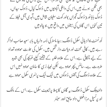
بھی ممکن ہوئے ہیں،اس کی داخلی آبادیوں میں ڈہوک کیال، ڈہوک سیداں،
ڈہوک بابا نور (ڈہوک گجراں)اور کوٹ سلیمان شامل ہیں،آہدی آئل فیلڈ کے
تین کنویں اس گاؤں کی زمینوں میں واقع ہیں جو چالو ہیں
گورنمنٹ بوائز ہائی سکول ڈہونگ: ہیڈ ماسٹر کی ذمہ داریاں بابر سعید صاحب ادا کر
رہے ہیں، کافی محنت اور دیانت دار شخص ہیں، سکول کی عمارت موجودہ تعداد
کے لیے ناکافی ہے، اس کے علاوہ طلبہ کے بیٹھنے کیلیے فرنیچر کی بھی شدید
ضرورت ہے، سائنس ٹیچر موجود ہے لیکن لیبارٹری کا سامان موجود نہیں اس
کے علاوہ ڈہونگ کی تینوں ڈہوکوں میں ایک ایک پرائمری سکول موجود ہے
داد پبلک سکول ڈہونگ:یہ گاؤں کا پہلا پرائیویٹ سکول ہے، اس کے مالک
اور پرنسپل مرزا فضل داد سابق اوور سینئر