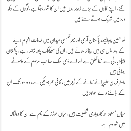
گئے، اپنے گاؤں کے بڑے زمینداروں میں ان کا شمار ہوتا ہے،لوگوں کے دکھ
درد میں شریک ہوتے رہتے ہیں
نور حسین چوہانپہلے پاکستان آرمی اور پھر تعلیمی میدان میں خدمات انجام دینے
کے بعد حال ہی میں ریٹائر ہوئے ہیں، ان کی سپیکنگ پاور شاندار ہے، پاکستان
پیپلز پارٹی سے انکا تعلق ہے اور اے ڈی ملک صاحب مرحوم کے چھوٹے
بھائی ہیں
ماسٹر فرمان علیپرانے زمانے کے ٹیچر ہیں، کافی عمر ہو چکی ہے، دور دور تک ان
کے جاننے والے موجود ہیں
میاں مسعود احمدکاروباری شخصیت ہیں، میاں موٹرز کے نام سے ان کا دولتالہ
میں شوروم ہے