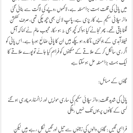
میں پانی کی قلت بہت بڑا مسئلہ ہے، لاکھوں روپے کی لاگت سے بنائی گئی
واٹر سپلائی سکیم بے کار پڑی ہے، پائپ لائن بھی بچھ چکی تھی، صرف کنکشن
لگنا باقی تھے، پھر نجانے کیا ہوا کہ کچھ بھی نہ ہو سکا، محبوب عالم نے کہا کہ آئل
فیلڈ آہدی کے جو کنویں ناکارہ ہو چکے ہیں ان کا پانی ضائع ہورہا ہے، اس پانی کو
اگر ری سائکل کر کے علاقے کے مکینوں کو فراہم کیا جائے تو پورے علاقے کا
ایک بہت بڑا مسئلہ حل ہو سکتا ہے
گاؤں کے مسائل:
پانی کی شدید قلت: واٹر سپلائی سکیم کی ساری موٹریں اور ٹرانسفارمر چوری ہو گئے
کسی کے کانوں پر جوں تک نہیں رینگی
فراہمی گیس : گاؤں والوں کی زمینوں سے تیل اور گیس نکل رہے ہیں لیکن