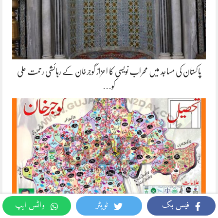
پاکستان کی مساجد میں محراب نویسی کا اعزاز گوجرخان کے رہائشی رحمت علی
کو…
فیس بک
ٹویٹر
واٹس ایپ