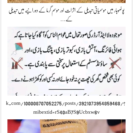
پوٹھوہار میں موسمیاتی تبدیلی کے اثرات اور موسم گرما کے دورانیے میں تبدیلی
کے…
book.com/100008707052275/posts/3921073954859468/?
mibextid=rS40aB7S9Ucbxw6v