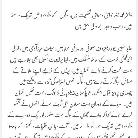
ڈاکٹر محمد بشیرعوامی و سماجی شخصیت ہیں، لوگوں کے دکھ درد میں شریک رہتے
ہیں، رعب و دبدبے والی ہستی ہیں
عابد حسین چوہدریمعروف صحافی اور ہر فن مولا ہیں، سیلف میڈ آدمی ہیں،غزالی
ایجوکیشن ٹرسٹ کے ساتھ منسلک ہیں، اپنا پرائیویٹ سکول بھی چلا رہے ہیں،
بہت محبت کرنے والے انسان ہیں، پریس کے ذریعے اپنے علاقے کے
مسائل اجاگر کرتے رہتے ہیں، لوگ انہیں احترام کی نگاہ سے دیکھتے ہیں
چوہدری پرویز اقبال بینکر، رہنما پاکستان پیپلز پارٹی ڈہونگ: بہت نفیس انسان
ہیں، سروے کے دوران بہت معاون بھی ثابت ہوئے، انہوں نے گفتگو
کرتے ہوئے کہا کہ ہمارے گاؤں کے لوگ بہت ملنسار اور ایک دوسرے کے
دکھ درد میں شریک ہونے والے ہیں، مختلف سیاسی نظریات رکھنے کے باوجود
ہم اکٹھے اٹھتے بیٹھتے ہیں، ایک دوسرے کے دکھ درد میں شریک ہوتے ہیں،