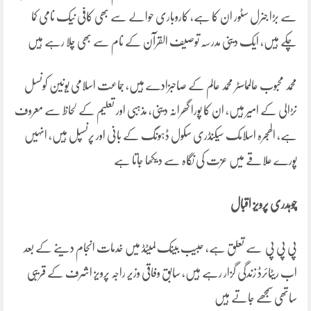
سے بڑا جنرل سٹور ان کا ہے، کاروباری حوالے سے بھی کافی نیک نامی کما
چکے ہیں، ایک دینی مدرسہ توصیف القرآن کے نام سے بھی چلا رہے ہیں
محمد محبوب عالمماسٹر محمد عالم کے صاحبزادے ہیں، جماعت اسلامی یونین کونسل
نڑالی کے امیر ہیں، ان کا پورا گھرانہ دینی، مذہبی اور تعلیم کے لحاظ سے معروف
ہے، الھجرہ اسلامک سیکنڈری سکول ڈہونگ کے بانی اور پرنسپل ہیں، انہیں
پورے علاقے میں عزت کی نگاہ سے دیکھا جاتا ہے
چوہدری پرویز اقبال
پی پی پی سے تعلق ہے، حبیب بینک لمیٹڈ میں خدمات انجام دینے کے بعد
اب ریٹائرڈ زندگی گزار رہے ہیں، سابق وفاقی وزیر راجہ پرویز اشرف کے قریبی
ساتھی سمجھے جاتے ہیں