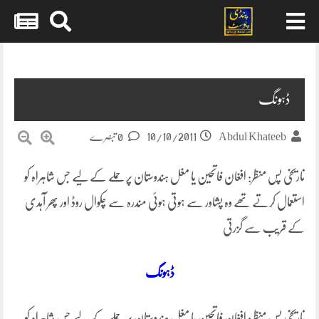
Skip
to
content
ڈہونگ
10/10/2011
Abdul Khateeb
0 تبصرے
تاریخی پس منظر: افغان فاتحین یا مغل ہندوستان پر حملے کے لیے جس شاہراہ کو
استعمال کرتے تھے وہ پشاور سے ہوتی ہوئی مندرہ سے چکوال روڈ اور پھر آہدی
کے قریب سے گزرتی
ڈہونگ
تاریخی پس منظر: افغان فاتحین یا مغل ہندوستان پر حملے کے لیے جس شاہراہ کو