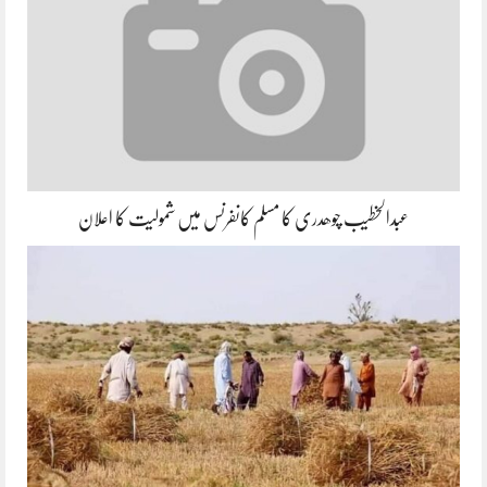
عبدالخطیب چوھدری کا مسلم کانفرنس میں شمولیت کا اعلان