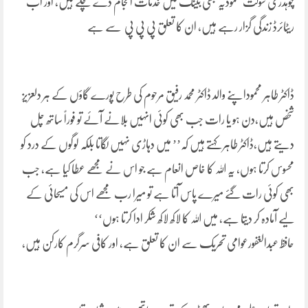
چوہدری شوکت محمودیہ بھی بینک میں خدمات انجام دے چکے ہیں، اور اب
ریٹائرڈ زندگی گزار رہے ہیں، ان کا تعلق پی پی پی سے ہے
ڈاکٹر طاہر محموداپنے والد ڈاکٹر محمد رفیق مرحوم کی طرح پورے گاؤں کے ہر دلعزیز
شخص ہیں،دن ہو یا رات جب بھی کوئی انہیں بلانے آئے تو فوراً ساتھ چل
دیتے ہیں،ڈاکٹر طاہر کہتے ہیں کہ’’ میں دہاڑی نہیں لگاتا بلکہ لوگوں کے درد کو
محسوس کرتا ہوں، یہ اللہ کا خاص انعام ہے جو اس نے مجھے عطا کیا ہے، جب
بھی کوئی رات گئے میرے پاس آتا ہے تو میرا رب مجھے اس کی مسیحائی کے
لیے آمادہ کر دیتا ہے، میں اللہ کا لاکھ لاکھ شکر ادا کرتا ہوں‘‘
حافظ عبدالغفورعوامی تحریک سے ان کا تعلق ہے، اور کافی سرگرم کارکن ہیں،