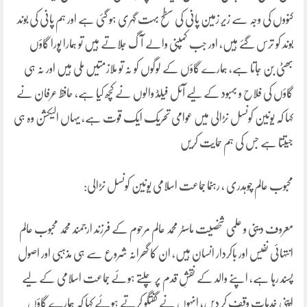
کنووں کی وجہ سے زیر زمین پانی کی سطح بہت گہری ہو گئی ہے اور ہم پانی کی بوند
بوند کو ترس گئے ہیں، اور جب کمپنی والے آگ جلاتے ہیں تو ہمارا پورا گاؤں
بھٹی بن جاتا ہے، ہمارے گاؤں کے لوگوں کو نہ تو ملازمتیں ملی ہیں اور نہ ہی
گاؤں کی فلاح و بہبود کے لیے آئل فیلڈ والوں نے کچھ کیا ہے، حافظ عرفان نے
کہا کہ یونین کونسل نڑالی میں عوامی تحریک ایک قوت ہے، یہاں الیکشن وہ ہی
جیتتا ہے جس کی ہم حمایت کریں
محبوب عالم چوہدری ، رہنما جماعت اسلامی یونین کونسل نڑالی:
معروف دینی و علمی شخصیت ماسٹر محمد عالم مرحوم کے فرزند ارجمند محمد محبوب عالم
انتہائی نفیس اور باکردار انسان ہیں، ان کا گھرانہ شروع سے ہی مذہبی اور اصول
پسند رہا ہے، اپنے والد کے نقشِ قدم پر چلتے ہوئے جماعت اسلامی کے لیے
اپنی خدمات وقف کر دیں، انہوں نے گفتگو کرتے ہوئے کہا کہ ہمارے گاؤں