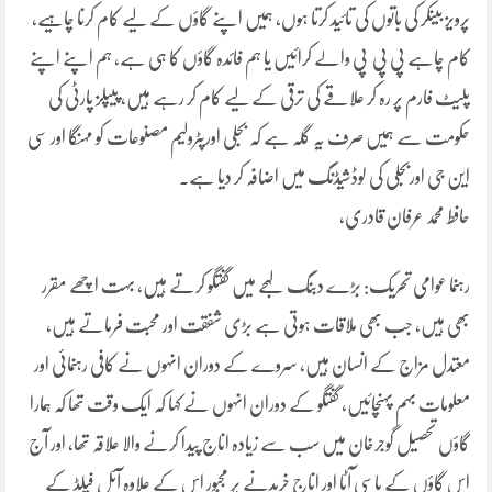
پرویز بینکر کی باتوں کی تائید کرتا ہوں، ہمیں اپنے گاؤں کے لیے کام کرنا چاہیے،
کام چاہے پی پی پی والے کرائیں یا ہم فائدہ گاؤں کا ہی ہے، ہم اپنے اپنے
پلیٹ فارم پر رہ کر علاقے کی ترقی کے لیے کام کر رہے ہیں، پیپلز پارٹی کی
حکومت سے ہمیں صرف یہ گلہ ہے کہ بجلی اورپٹرولیم مصنوعات کو مہنگا اور سی
این جی اوربجلی کی لوڈشیڈنگ میں اضافہ کر دیا ہے۔
حافط محمد عرفان قادری،
رہنما عوامی تحریک: بڑے دبنگ لہجے میں گفتگو کرتے ہیں، بہت اچھے مقرر
بھی ہیں، جب بھی ملاقات ہوتی ہے بڑی شفقت اور محبت فرماتے ہیں،
معتدل مزاج کے انسان ہیں، سروے کے دوران انہوں نے کافی رہنمائی اور
معلومات بہم پہنچائیں، گفتگو کے دوران انہوں نے کہا کہ ایک وقت تھا کہ ہمارا
گاؤں تحصیل گوجرخان میں سب سے زیادہ اناج پیدا کرنے والا علاقہ تھا، اور آج
اس گاؤں کے باسی آٹا اور اناج خریدنے پر مجبور اس کے علاوہ آئل فیلڈ کے