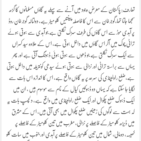
تعارف: پاکستان کے معرضِ وجود میں آنے سے پہلے یہ گاؤں مسلمانوں کا گڑھ
سمجھا جاتا تھا،گوجرخان سے اس کا فاصلہ پینتیس کلو میٹر ہے، دولتالہ گوجرخان روڈ
پر آہدی موڑ سے اس گاؤں کی طرف سڑک نکلتی ہے جو آہدی سے ہوتی ہوئے
تراٹی چوک میں آکر اس گاؤں میں داخل ہوتی ہے، اس کے علاوہ سید کسراں
سے ایک سڑک نکلتی ہے جو ڈھوں سے ہوتی ہوئی ڈہونگ آتی ہے اور پھر
یہاں سے براستہ تراٹی اور نڑالی سے ہوتی ہوئے سیدھی کونتریلہ میں داخل ہوتی
ہے،ضلع راولپنڈی کی سرحد پر یہ گاؤں واقع ہے، اس کا اندازہ اس بات سے
لگایا جا سکتا ہے کہ یہاں دو ڈہوکیں کیال کے نام سے موسوم ہیں ، ان میں
ایک ڈہوک ضلع چکوال اور ایک ضلع راولپنڈی میں واقع ہے، دلچسپ بات یہ
کہ بہت سے لوگوں کی زمینیں ضلع چکوال میں بھی آتی ہیں، اس کے مشرق
میں ڈیڑھ کلو میٹر کے فاصلے پر نڑالی، مغرب میں تین کلومیٹر کے فاصلے پر
کھیسہ، دومالی، شمال میں تین کلومیٹر کے فاصلے پر آہدی اور جنوب میں سات کلو