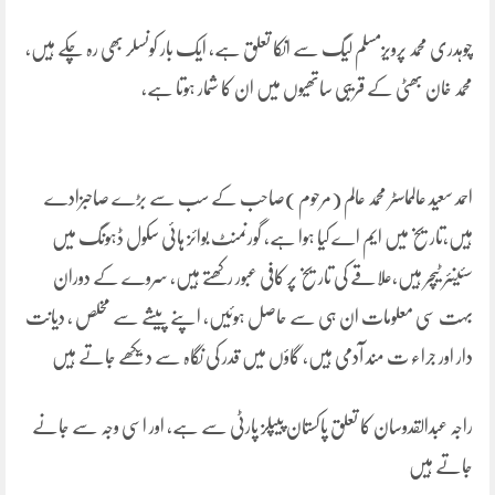
چوہدری محمد پرویزمسلم لیگ سے انکا تعلق ہے، ایک بار کونسلر بھی رہ چکے ہیں،
محمد خان بھٹی کے قریبی ساتھیوں میں ان کا شمار ہوتا ہے،
احمد سعید عالمماسٹر محمد عالم (مرحوم )صاحب کے سب سے بڑے صاحبزادے
ہیں،تاریخ میں ایم اے کیا ہوا ہے، گورنمنٹ بوائز ہائی سکول ڈہونگ میں
سئینئر ٹیچر ہیں،علاقے کی تاریخ پر کافی عبور رکھتے ہیں، سروے کے دوران
بہت سی معلومات ان ہی سے حاصل ہوئیں، اپنے پیشے سے مخلص ، دیانت
دار اور جراء ت مند آدمی ہیں، گاؤں میں قدر کی نگاہ سے دیکھے جاتے ہیں
راجہ عبدالقدوسان کا تعلق پاکستان پیپلز پارٹی سے ہے، اور اسی وجہ سے جانے
جاتے ہیں