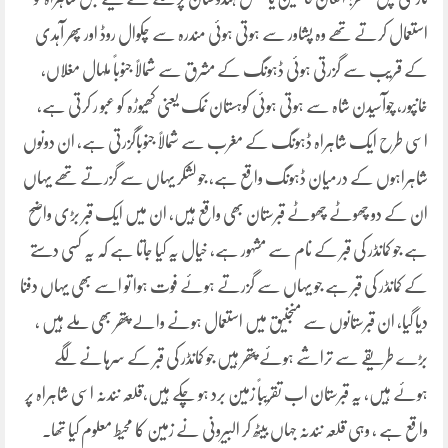
استعمال کرتے تھے وہ پشاور سے ہوتی ہوئی مندرہ سے چکوال روڈ اور پھر آہدی
کے قریب سے گزرتی ہوئی ڈہونگ کے مشرق سے شمالاً جنوباً ملہال مغلاں،
خانپور، چوآسیدن شاہ سے ہوتی ہوئی کوہستان نمک یعنی کھیوڑہ کو عبو ر کرتی ہے،
اسی طرح ایک شاہراہ ڈہونگ کے مغرب سے شمالاً جنوباًگزرتی ہے، ان دونوں
شاہراہوں کے درمیان ڈہونگ واقع ہے، جو لشکر یہاں سے گزرتے تھے یہاں
ان کے دو چھوٹے چھوٹے قبرستان بھی واقع ہیں، ان میں ایک قبر بڑی واضح
ہے جو کمانڈر کی قبر کے نام سے مشہور ہے، خیال یہ کیا جاتا ہے کہ یہ کسی دستے
کے کمانڈر کی قبر ہے جو یہاں سے گزرتے ہوئے فوت ہوا تو اسے بھی یہاں دفنا
دیا گیا، ان قبرستانوں سے منجنیق میں استعمال ہونے والے پتھر بھی ملے ہیں ،
بڑے طریقے سے تراشے ہوئے پتھر ہیں جو کمانڈر کی قبر کے سرہانے لگے
ہوئے ہیں، یہ قبرستان اب تقریباً زمین برد ہو چکے ہیں،قلعہ نندنہ اسی شاہراہ پر
واقع ہے ، وہی قلعہ نندنہ جہاں بیٹھ کر البیرونی نے زمین کا محیط معلوم کیا تھا۔