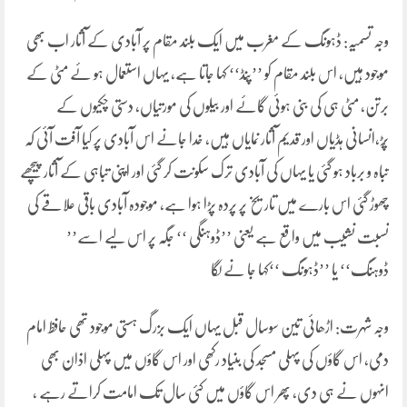
وجہ تسمیہ: ڈہونگ کے مغرب میں ایک بلند مقام پر آبادی کے آثار اب بھی
موجود ہیں، اس بلند مقام کو ’’پِنڈ‘‘ کہا جاتا ہے، یہاں استعمال ہو ئے مٹی کے
برتن، مٹی ہی کی بنی ہوئی گائے اور بیلوں کی مورتیاں، دستی چکیوں کے
پُڑ،انسانی ہڈیاں اور قدیم آثار نمایاں ہیں، خدا جانے اس آبادی پر کیا آفت آئی کہ
تباہ و برباد ہو گئی یا یہاں کی آبادی ترک سکونت کر گئی اور اپنی تباہی کے آثار پیچھے
چھوڑ گئی اس بارے میں تاریخ پر پردہ پڑا ہوا ہے، موجودہ آبادی باقی علاقے کی
نسبت نشیب میں واقع ہے یعنی ’’ڈوہنگی ‘‘ جگہ پر اس لیے اسے’’
ڈوہنگ‘‘ یا ’’ڈہونگ ‘‘کہا جا نے لگا
وجہ شہرت: اڑھائی تین سوسال قبل یہاں ایک بزرگ ہستی موجود تھی حافظ امام
دمی، اس گاؤں کی پہلی مسجد کی بنیاد رکھی اور اس گاؤں میں پہلی اذان بھی
انہوں نے ہی دی، پھر اس گاؤں میں کئی سال تک امامت کراتے رہے ،