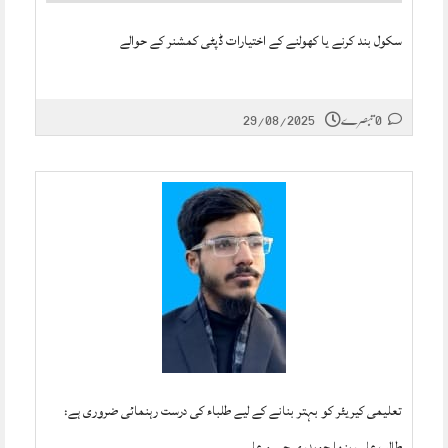
سکول بند کرنے یا کھولنے کے اختیارات ڈپٹی کمشنر کے حوالے
0 تبصرے
29/08/2025
تعلیمی کیریئر کو بہتر بنانے کے لیے طلباء کی درست رہنمائی ضروری ہے:
طالب علم رہنما چوہدری حسن علی