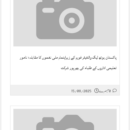
پاکستان یوتھ لیگ والنٹیئر فورم کے زیراہتمام ملی نغموں کا مقابلہ؛ نامور
تعلیمی اداروں کے طلباء کی بھرپور شرکت
0 تبصرے
15/08/2025