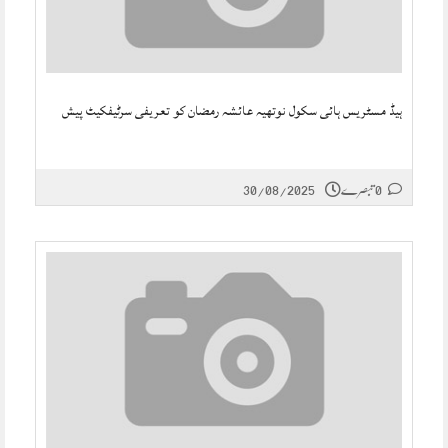
ہیڈ مسٹریس ہائی سکول نوتھیہ عائشہ رمضان کو تعریفی سرٹیفکیٹ پیش
0 تبصرے
30/08/2025