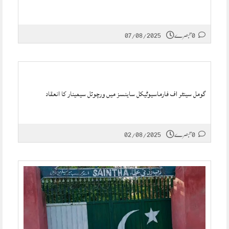
0 تبصرے
07/08/2025
گومل سینٹر اف فارماسیوٹیکل ساینسز میں ورچوئل سیمینار کا انعقاد
0 تبصرے
02/08/2025