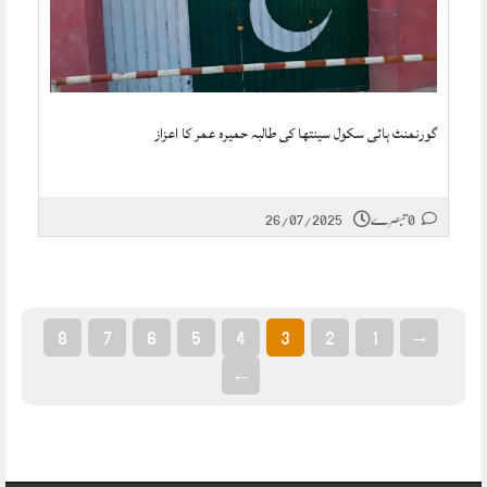
گورنمنٹ ہائی سکول سینتھا کی طالبہ حمیرہ عمر کا اعزاز
0 تبصرے
26/07/2025
8
7
6
5
4
3
2
1
→
←