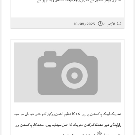
ساگری بوائز سکول کے مدرس راجہ فرحت سلطان ریٹائر ہو گے
0 تبصرے
16/09/2025
تحریک لبیک پاکستان پی پی 16 کا عظیم الشان ورکرز کنونشن خیابان سر سید
راولپنڈی میں منعقدکارکنان تحریک کا اصل سرمایہ ہیں، استحکامِ پاکستان اور