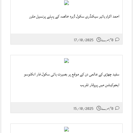
احمد اکرام ہائیر سیکنڈری سکول ڈیرہ خالصہ کے پہلے پرنسپل مقرر
0 تبصرے
17/10/2025
سفید چھڑی کے عالمی دن کے موقع پر بصیرت ہائی سکول فار انکلوسو
ایجوکیشن میں پروقار تقریب
0 تبصرے
15/10/2025