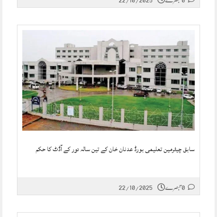
سابق چیئرمین تعلیمی بورڈ عدنان خان کے تین سالہ دور کے آڈٹ کا حکم
0 تبصرے
22/10/2025