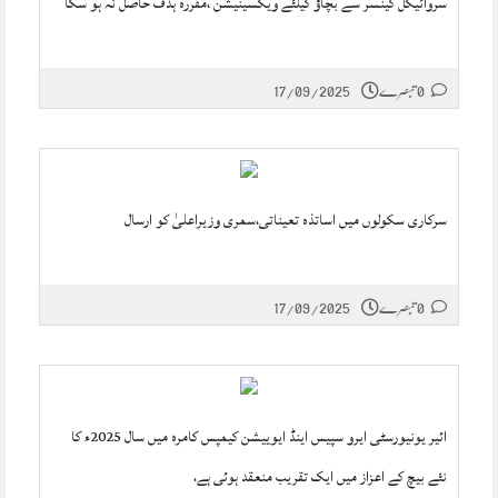
سروائیکل کینسر سے بچاؤ کیلئے ویکسینیشن ،مقررہ ہدف حاصل نہ ہو سکا
0 تبصرے
17/09/2025
سرکاری سکولوں میں اساتذہ تعیناتی،سمری وزیراعلیٰ کو ارسال
0 تبصرے
17/09/2025
ائیر یونیورسٹی ایرو سپیس اینڈ ایوییشن کیمپس کامرہ میں سال 2025ء کا
نئے بیچ کے اعزاز میں ایک تقریب منعقد ہوئی ہے،