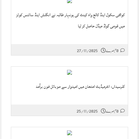
کوالٹی سکول اینڈ کالج واہ کینٹ کی ہونہار طالبہ نے انگلش اینڈ سائنس کوئز
میں قومی گولڈ میڈل حاصل کر لیا
0 تبصرے
27/11/2025
کلرسیداں: انٹرمیڈیٹ امتحان میں امیدوار سے موبائل فون برآمد
0 تبصرے
25/11/2025