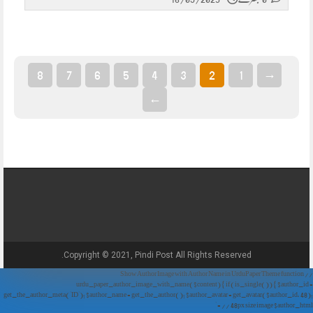
8
7
6
5
4
3
2
1
→
←
Copyright © 2021, Pindi Post All Rights Reserved.
// Show Author Image with Author Name in UrduPaper Theme function
urdu_paper_author_image_with_name($content) { if (is_single()) { $author_id =
get_the_author_meta('ID'); $author_name = get_the_author(); $author_avatar = get_avatar($author_id, 48);
// 48px size image $author_html = '