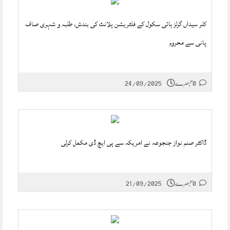
کلر سیداں گرلز ہائی سکول کے فلٹریشن پلانٹ کی بندش، طلبہ و شہری صاف
پانی سے محروم
0 تبصرے
24/09/2025
ڈاکٹر صنم نواز جنجوعہ نے امریکہ سے پی ایچ ڈی مکمل کرلی
0 تبصرے
21/09/2025