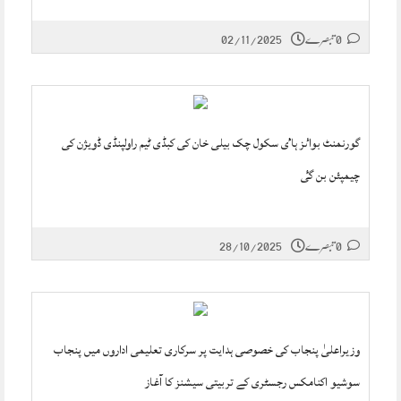
0 تبصرے
02/11/2025
گورنمنٹ بواٸز ہاٸ سکول چک بیلی خان کی کبڈی ٹیم راولپنڈی ڈویژن کی
چیمپئن بن گٸ
0 تبصرے
28/10/2025
وزیراعلیٰ پنجاب کی خصوصی ہدایت پر سرکاری تعلیمی اداروں میں پنجاب
سوشیو اکنامکس رجسٹری کے تربیتی سیشنز کا آغاز