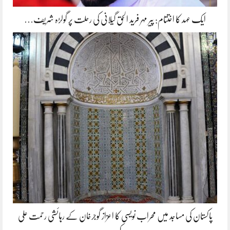
ایک عہد کا اختتام: پیر مہر فرید الحق گیلانی کی رحلت پر گولڑہ شریف…
پاکستان کی مساجد میں محراب نویسی کا اعزاز گوجرخان کے رہائشی رحمت علی