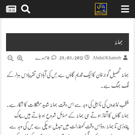
Skip
to
content
بھاٹہ
29/03/2012
Abdul Khateeb
0 تبصرے
بھاٹہ تحصیل گو جرخان کا ایک قدیم گاؤں ہے جس کی آبادی تقریباََدس ہزار کے
لگ بھگ ہے۔
منتخب نمائندوں کی نا اہلی کی وجہ سے اس وقت بھاٹہ شدید مشکلات کا شکار ہے۔
بھاٹہ گاؤں کا آغاز ہو تے ہی بھاٹہ کے مسائل شروع ہو جاتے ہیں۔چوک
پنڈوڑی تا بھاٹہ روڈاس وقت کھنڈرات میں تبدیل ہو چکی ہے جس کی وجہ سے