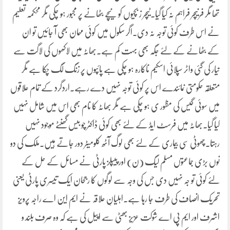
تھا مگر فرنیچر فراہم نہ کیا گیا۔ٹیچر ز بچیوں کو نیچے بٹھانے پر مجبور ہو چکی مگر محکمہ تعلیم
نے اس طرف کوئی توجہ نہ دی۔اگر سکول میں کوئی مہمان بھی آ جائیں تو ان
کے بٹھانے کے لئے جگہ بھی بہت کم ہے۔بھاٹہ میں لاکھوں کی لاگت سے
تیار کی گئی واٹر سپلائی اسکیم ناکارہ ہو چکی ہے پائپوں پر زنگ لگ چکا ہے مگر
متعلقہ حکومتی نمائندے اس پر کوئی توجہ نہیں دے رہے۔اردگرد کے تمام علاقوں
میں سوئی گیس کی مظور ی ہو چکی ہے مگر بھاٹہ کا نام بھی اس میں شامل نہیں
کیا گیا۔بھاٹہ میں فرسٹ ایڈ کے لئے بھی کوئی ڈاکٹر چو بیس گھنٹے موجود نہیں
رہتا۔چھوٹی سی بیماری کے لئے بھی لوگ آٹھ کلومیٹر دور جاتے ہیں۔ملک کی دو
نوں بڑی جماعتوں مسلم لیگ (ن) اور پیپلز پارٹی نے مسائل کے حل کے
لئے کوئی تو جہ نہیں دی جس کی وجہ سے لوگوں کا رجحان ایک تیسری پارٹی یعنی
تحریک انصاف کی طرف جا رہا ہے۔اہلیانِ علاقہ نے ایم این اے راجہ پرویز
اشرف اور ایم پی اے شوکت عزیز بھٹی سے اپیل کی ہے کہ وہ صرف بلند و