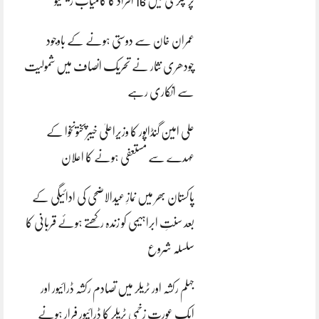
پر چکری میں 16 افراد کا کامیاب ریسکیو
عمران خان سے دوستی ہونے کے باوجود
چودھری نثار نے تحریک انصاف میں شمولیت
سے انکاری رہے
علی امین گنڈاپور کا وزیراعلیٰ خیبرپختونخوا کے
عہدے سے مستعفی ہونے کا اعلان
پاکستان بھر میں نمازِ عیدالاضحی کی ادائیگی کے
بعد سنتِ ابراہیمی کو زندہ رکھتے ہوئے قربانی کا
سلسلہ شروع
جہلم رکشہ اور ٹریلر میں تصادم رکشہ ڈرائیور اور
ایک عورت زخمی ٹریلر کا ڈرائیور فرار ہونے