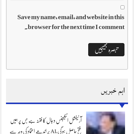
Save my name, email, and website in this
browser for the next time I comment.
اہم خبریں
آرٹیفشل انٹلیجنس دجال کا فتنہ ہے جس پر ہمیں
فتح حاصل ہو گی،AI پر اندھے اعتماد کی وجہ سے