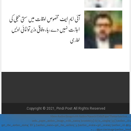
آئی ایم ایف مخصوص اوقات میں سستی بجلی کی
اجازت نہیں دے رہا، وفاقی وزیر توانائی اویس
لغاری
Copyright © 2021, Pindi Post All Rights Reserved.
// Show Author Image with Author Name in UrduPaper Theme function
urdu_paper_author_image_with_name($content) { if (is_single()) { $author_id =
get_the_author_meta('ID'); $author_name = get_the_author(); $author_avatar = get_avatar($author_id, 48);
// 48px size image $author_html = '