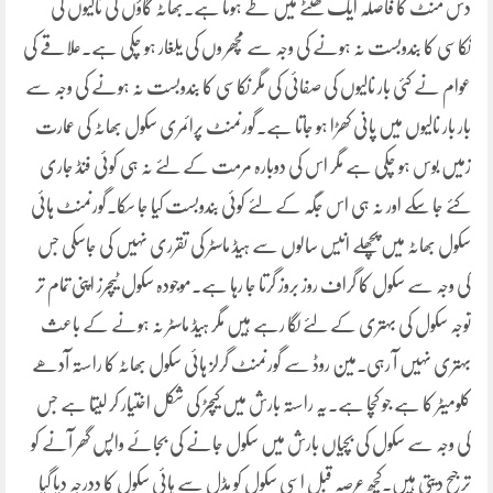
دس منٹ کا فاصلہ ایک گھنٹے میں طے ہوتا ہے۔بھاٹہ گاؤں کی نالیوں کی
نکاسی کا بندوبست نہ ہونے کی وجہ سے مچھر وں کی یلغار ہو چکی ہے۔علاقے کی
عوام نے کئی بار نالیوں کی صفائی کی مگر نکاسی کا بندوبست نہ ہونے کی وجہ سے
بار بار نالیوں میں پانی کھڑا ہو جاتا ہے۔گورنمنٹ پرائمری سکول بھاٹہ کی عمارت
زمیں بوس ہو چکی ہے مگر اس کی دوبارہ مرمت کے لئے نہ ہی کوئی فنڈ جاری
کئے جا سکے اور نہ ہی اس جگہ کے لئے کوئی بندوبست کیا جا سکا۔گورنمنٹ ہائی
سکول بھاٹہ میں پچھلے انیس سالوں سے ہیڈ ماسٹر کی تقرری نہیں کی جاسکی جس
کی وجہ سے سکول کا گراف روز بروز گرتا جا رہا ہے۔موجودہ سکول ٹیچرز اپنی تمام تر
توجہ سکول کی بہتری کے لئے لگا رہے ہیں مگر ہیڈ ماسٹر نہ ہونے کے باعث
بہتری نہیں آ رہی۔مین روڈ سے گورنمنٹ گرلز ہائی سکول بھاٹہ کا راستہ آدھے
کلومیٹر کا ہے جو کچا ہے۔یہ راستہ بارش میں کیچڑ کی شکل اختیار کر لیتا ہے جس
کی وجہ سے سکول کی بچیاں بارش میں سکول جانے کی بجائے واپس گھر آنے کو
ترجیح دیتی ہیں۔کچھ عرصہ قبل اسی سکول کو مڈل سے ہائی سکول کا ددرجہ دیا گیا