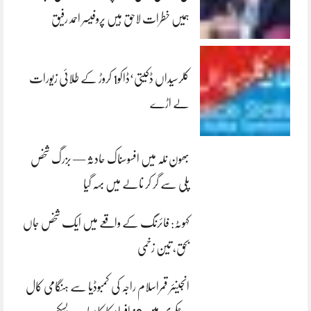
ہمیں خطرات لاحق ہیں پروفیسر احمد رفیق
کلرسیداں ڈکیتی‘ڈاکو1 کروڑ کے طلائی زیورات
لے اڑے
بھون نلہ میں افسوسناک حادثہ — بزرگ شخص
پلی سے گر کر نالے میں بہہ گیا
کہوٹہ: فائرنگ کے واقعے میں ایک شخص جاں
بحق، تین زخمی
انجینئر قمراسلام راجہ کی کمبوڈیا سے ہنگامی کال