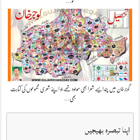
کو…
گوجرخان میں چندایسے شعرا بھی موجود تھے جو اپنے شعری مجموعوں کی کتابت
بھی…
اپنا تبصرہ بھیجیں