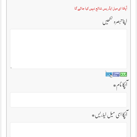
آپکا ای میل ایڈریس شائع نہیں کیا جائے گا
اپنا تبصرہ لکھیں
آپکا نام
*
آپکا ای میل ایڈریس
*