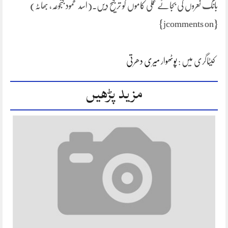
بانگ نعروں کی بجائے عملی کاموں کو ترجیح دیں۔(اسد محمود جنجوعہ، بھاٹہ)
{jcomments on}
کیٹاگری میں :
پوٹھوار میری دھرتی
مزید پڑھیں