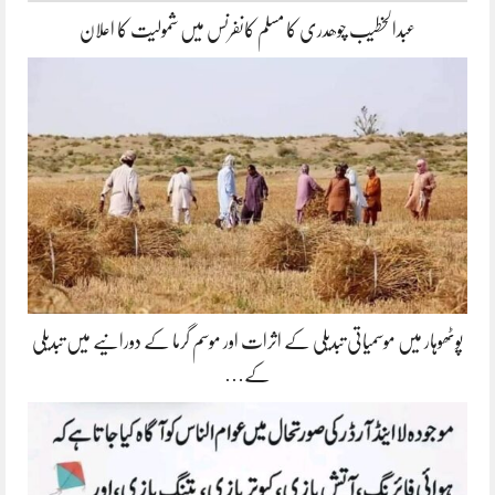
عبدالخطیب چوھدری کا مسلم کانفرنس میں شمولیت کا اعلان
پوٹھوہار میں موسمیاتی تبدیلی کے اثرات اور موسم گرما کے دورانیے میں تبدیلی
کے…