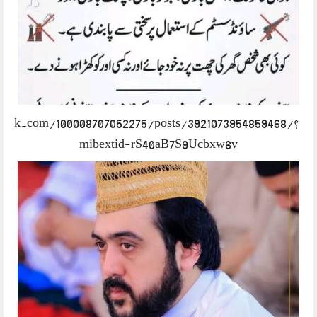
book.com/100008707052275/posts/3921073954859468/?
mibextid=rS40aB7S9Ucbxw6v