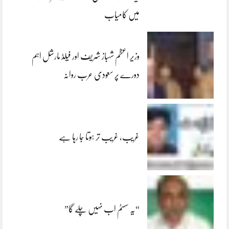
میں کامیاب
وزیر اعظم شہباز شریف اور فیلڈ مارشل اہم
دورے پر سعودی عرب روانہ
غریب، غریب تر ہوتا جا رہا ہے
“یہ سسٹم اب نہیں چلے گا”