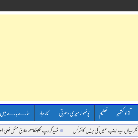
آزاد کشمیر
تعلیم
پوٹھوار میری دھرتی
کاروبار
ہمارے بارے میں
اں سیدہ زینب حسین کی پریس کانفرنس
شہید گر وپ کیپٹنعاصم طارق مکمل فوجی اعزاز کے س