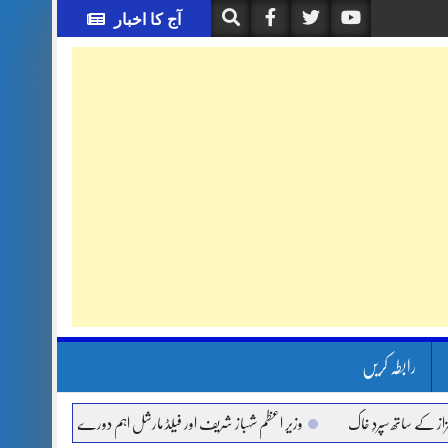
آج کا اخبار
رابطہ کریں
اتھ سپردِ خاک
وزیر اعظم شہباز شریف اور فیلڈ مارشل اہم دورے پر سعودی عرب روانہ