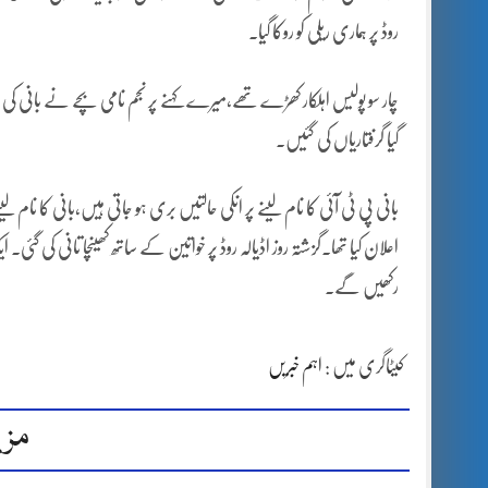
روڈ پر ہماری ریلی کو روکا گیا۔
چار سو پولیس اہلکار کھڑے تھے،میرے کہنے پر نجم نامی بچے نے بانی کی رہائ
گیا گرفتاریاں کی گئیں۔
بانی پی ٹی آئی کا نام لینے پر انکی حالتیں بری ہو جاتی ہیں،بانی کا نام 
اعلان کیا تھا۔گزشتہ روز اڈیالہ روڈ پر خواتین کے ساتھ کھینچا تانی کی گئی۔ 
رکھیں گے۔
کیٹاگری میں :
اہم خبریں
مزی