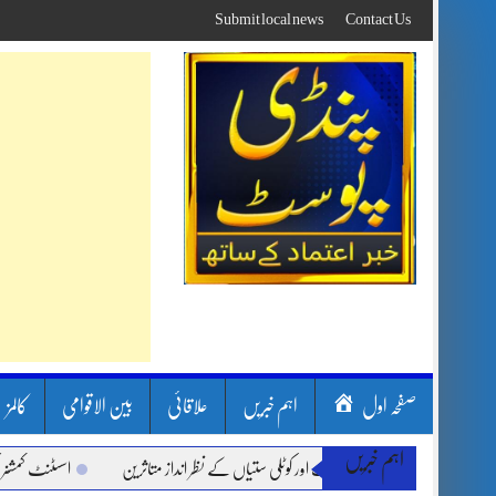
Skip
Submit local news
Contact Us
to
content
صفحہ اول
اہم خبریں
علاقائی
بین الاقوامی
کالمز
اہم خبریں
ن بارشیں، لینڈ سلائیڈنگ اور کوٹلی ستیاں کے نظر انداز متاثرین
اسسٹنٹ کمشنر کلرسید