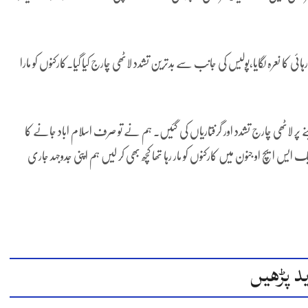
ی کا نعرہ لگایا،پولیس کی جانب سے بدترین تشدد لاٹھی چارج کیا گیا۔کارکنوں کو مارا
لینے پر لاٹھی چارج تشدد اور گرفتاریاں کی گئیں۔ ہم نے تو صرف اسلام اباد جانے کا
ایک ایس ایچ او جنون میں کارکنوں کو مار رہا تھا کچھ بھی کر لیں ہم اپنی جدوجہد جاری
د پڑھیں