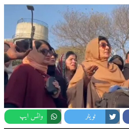
ٹویٹر
واٹس ایپ