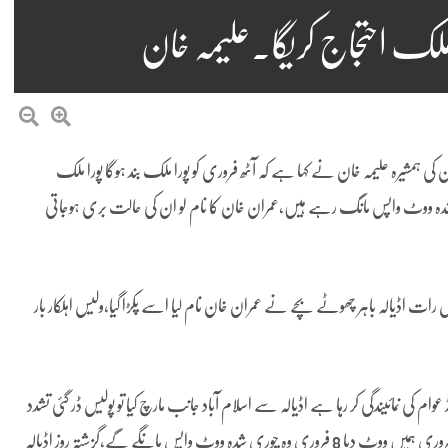
مشیرہ علیمہ خان نے کہا ہے کہ آٹھ فروری کو پورا ملک بند ہوگا پورا ملک
ی شدہ ووٹ واپس مانگ رہے ہیں،عمران خان کا نام لو ان کی حالت بری ہوجاتی
رات اڈیالہ باہر چھوٹے بچے نے عمران خان نام لیا اسے پکڑا گیا،ولیس اہلکار بار
الے خاتون اپنی پولیس آفیسر سے ڈرتے ہیں عمران خان 25 کروڑ عوام کی نمائیندگی کر رہا ہے اڈیالہ سے اسلام آباد جانب مارچ کیا تو پولیس ڈر گئی تشدد
کرنے لگی،عوام کو انصاف اور حق ملے گا تو امن ہو جائیگا،جنہوں نے 8 فروری ہمیں ووٹ دیا 8 فروری وہ چوری شدہ ووٹ واپس مانگے گے،گزشتہ روز اڈیالہ