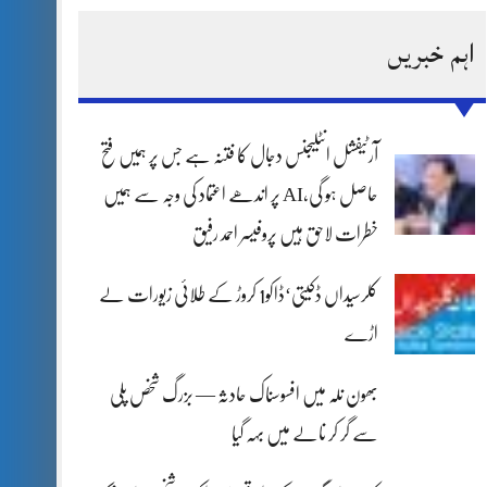
اہم خبریں
آرٹیفشل انٹلیجنس دجال کا فتنہ ہے جس پر ہمیں فتح
حاصل ہو گی،AI پر اندھے اعتماد کی وجہ سے ہمیں
خطرات لاحق ہیں پروفیسر احمد رفیق
کلرسیداں ڈکیتی‘ڈاکو1 کروڑ کے طلائی زیورات لے
اڑے
بھون نلہ میں افسوسناک حادثہ — بزرگ شخص پلی
سے گر کر نالے میں بہہ گیا