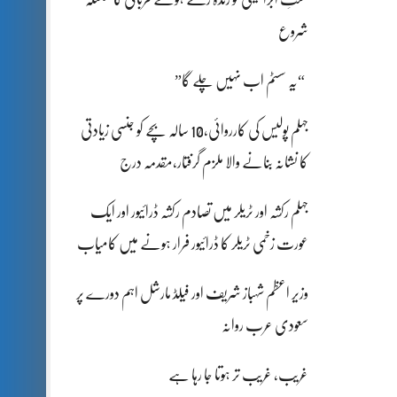
شروع
“یہ سسٹم اب نہیں چلے گا”
جہلم پولیس کی کارروائی،10 سالہ بچے کو جنسی زیادتی
کا نشانہ بنانے والا ملزم گرفتار،مقدمہ درج
جہلم رکشہ اور ٹریلر میں تصادم رکشہ ڈرائیور اور ایک
عورت زخمی ٹریلر کا ڈرائیور فرار ہونے میں کامیاب
وزیر اعظم شہباز شریف اور فیلڈ مارشل اہم دورے پر
سعودی عرب روانہ
غریب، غریب تر ہوتا جا رہا ہے