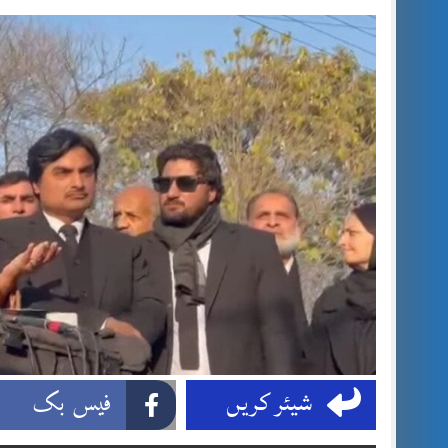
شیئر کریں
فیس بک