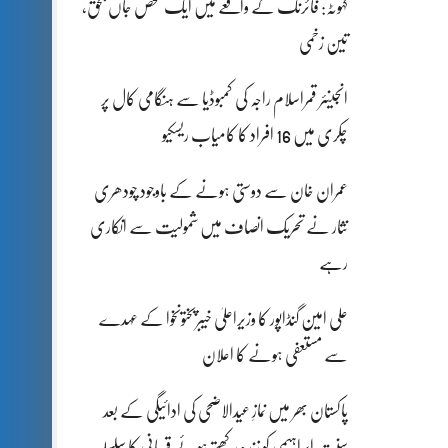
کہوٹہ: فائرنگ کے واقعے میں ایک شخص جاں بحق،
تین زخمی
انجینئر قمراسلام راجہ کی کمبوڈیا سے ہنگامی کال پر
چکری میں 16 افراد کا کامیاب ریسکیو
عمران خان سے دوستی ہونے کے باوجود چودھری
نثار نے تحریک انصاف میں شمولیت سے انکاری
رہے
علی امین گنڈاپور کا وزیراعلیٰ خیبرپختونخوا کے عہدے
سے مستعفی ہونے کا اعلان
پاکستان بھر میں نمازِ عیدالاضحی کی ادائیگی کے بعد
سنتِ ابراہیمی کو زندہ رکھتے ہوئے قربانی کا سلسلہ