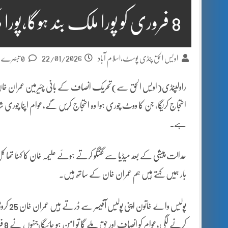
8 فروری کو پورا ملک بند ہوگا،پورا ملک احتجاج کریگا۔علیمہ خان
22/01/2026
اویس الحق پنڈی پوسٹ،اسلام آباد
0 تبصرے
راولپنڈی(اویس الحق سے)تحریک انصاف کے بانی چئیرمین عمران خان کی ہ
احتجاج کریگا، جن کا ووٹ چوری ہوا وہ احتجاج کریں گے،عوام اپنا چور
ہے۔
عدالت پیشی کے بعد میڈیا سے گفتگو کرتے ہوئے علیمہ خان کا کہنا تھا کل 
بار ہمیں کہتے ہیں ہم عمران خان کے ساتھ ہیں۔
پولیس و