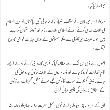
کا اظہار کیا گیا ،
سردار اصغر علی خان نے مؤقف اختیار کیا کہ قادیانی آئینِ پاکستان اور دین اسلام
کی خلاف ورزی کرتے ہوئے اسلامی علامات ، نام اور شعائر استعمال کر رہے
ہیں، جو نہ صرف غیر قانونی ہے بلکہ مسلمانوں کے مذہبی جذبات کو بھی مجروح
کرتا ہے ،
انہوں نے ڈی سی اٹک سے مطالبہ کیا کہ فوری کارروائی کرتے ہوئے ایسے
تمام اقدامات کو روکا جائے اور ذمہ داروں کے خلاف قانونی چارہ جوئی کی
جائے۔ ڈپٹی کمشنر نے معاملے کا نوٹس لیتے ہوئے مکمل تحقیقات اور قانون
کے مطابق کارروائی کی یقین دہانی کرائی ،
ان کے ہمراہ سابقہ امیدوار برائے قومی اسمبلی حضرت علامہ صاحبزادہ حامد رضا