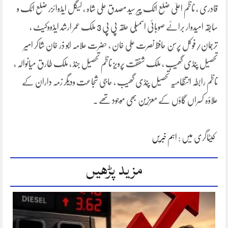
قادری ، ناظم اعلیٰ ضلع اٹک پیر سید مصدق علی شاہ ، لیگل ایڈوائزر ضلع اٹک و
سابقہ امیدوار برائے صوبائی اسمبلی حلقہ پی پی 3 ملک عمر ارشد ایڈووکیٹ ،
ترجمان/فوکل پرسن حافظ نصرت علی خان ، حضرت علامہ ابو ذر خان شاکر امیر
تحصیل پنڈی گھیب ، ملک شفقت پرویز ناظم تحصیل جنڈ ، ملک طارق میانوالہ ،
ناظم رابطہ انتظامیہ تحصیل پنڈی گھیب ، حاجی شجاعت ودیگر زمہ داران کے
علاؤہ کسراں گاؤں کے معززین بھی موجود تھے ۔
کیٹاگری میں :
اہم خبریں
مزید پڑھیں