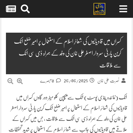
Skip
to
content
کسراں میں قادیانیوں کی شعائرِ اسلام کے استعمال پر امیر ضلع اٹک
کرین پارٹی سردار اصغر علی خان کی وفد کے ہمراہ ڈی سی اٹک
سے ملاقات
26/06/2025
نصرت علی خان
0 تبصرے
اٹک (نمائندہ پنڈی پوسٹ) اٹک سے پچپن کلو میٹر دور گاوں کسراں میں
قادیانیوں کی شعائرِ اسلام کے استعمال پر امیر ضلع اٹک کرین پارٹی سردار اصغر
علی خان کی وفد کے ہمراہ ڈی سی اٹک سے ملاقات ، جس میں کسراں کے
علاقے میں قادیانیوں کی جانب سے شعائرِ اسلام کے استعمال پر شدید تحفظات