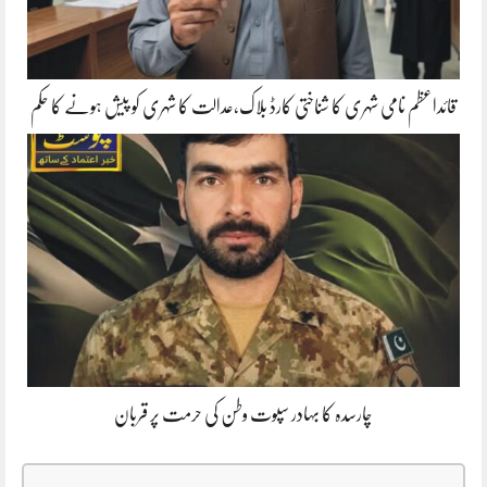
قائداعظم نامی شہری کا شناختی کارڈ بلاک،عدالت کا شہری کو پیش ہونے کا حکم
چارسدہ کا بہادر سپوت وطن کی حرمت پر قربان