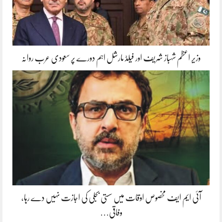
وزیر اعظم شہباز شریف اور فیلڈ مارشل اہم دورے پر سعودی عرب روانہ
آئی ایم ایف مخصوص اوقات میں سستی بجلی کی اجازت نہیں دے رہا،
وفاقی…