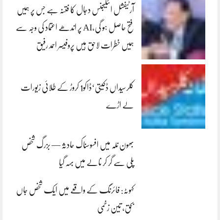
آرٹیفشل انٹلیجنس دجال کا فتنہ ہے جس پر ہمیں
فتح حاصل ہو گی،AI پر اندھے اعتماد کی وجہ سے
ہمیں خطرات لاحق ہیں پروفیسر احمد رفیق
کلرسیداں ڈکیتی‘ڈاکو1 کروڑ کے طلائی زیورات
لے اڑے
بھون نلہ میں افسوسناک حادثہ — بزرگ شخص
پلی سے گر کر نالے میں بہہ گیا
کہوٹہ: فائرنگ کے واقعے میں ایک شخص جاں
بحق، تین زخمی