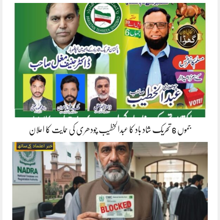
جموں 6 تحریک شاد باد کا عبدالخطیب چودھری کی حمایت کا اعلان