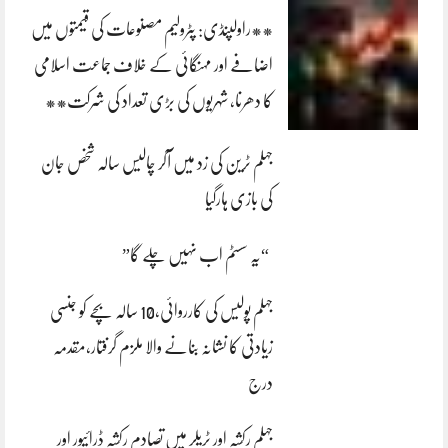
**راولپنڈی: پٹرولیم مصنوعات کی قیمتوں میں
اضافے اور مہنگائی کے خلاف جماعت اسلامی
کا دھرنا، شہریوں کی بڑی تعداد کی شرکت**
جہلم ٹرین کی زد میں آکر چالیس سالہ شخص جان
کی بازی ہارگیا
“یہ سسٹم اب نہیں چلے گا”
جہلم پولیس کی کارروائی،10 سالہ بچے کو جنسی
زیادتی کا نشانہ بنانے والا ملزم گرفتار،مقدمہ
درج
جہلم رکشہ اور ٹریلر میں تصادم رکشہ ڈرائیور اور