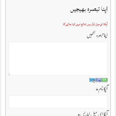
اپنا تبصرہ بھیجیں
آپکا ای میل ایڈریس شائع نہیں کیا جائے گا
اپنا تبصرہ لکھیں
آپکا نام
*
آپکا ای میل ایڈریس
*