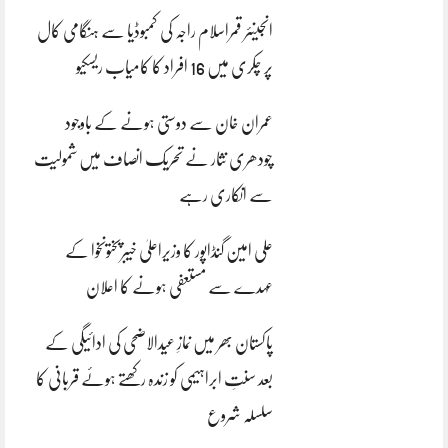
انجینئر قمراسلام راجہ کی کمبوڈیا سے ہنگامی کال
پر چکری میں 16 افراد کا کامیاب ریسکیو
عمران خان سے دوستی ہونے کے باوجود
چودھری نثار نے تحریک انصاف میں شمولیت
سے انکاری رہے
علی امین گنڈاپور کا وزیراعلیٰ خیبرپختونخوا کے
عہدے سے مستعفی ہونے کا اعلان
پاکستان بھر میں نمازِ عیدالاضحی کی ادائیگی کے
بعد سنتِ ابراہیمی کو زندہ رکھتے ہوئے قربانی کا
سلسلہ شروع