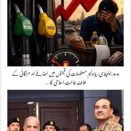
**راولپنڈی: پٹرولیم مصنوعات کی قیمتوں میں اضافے اور مہنگائی کے
خلاف جماعت اسلامی کا…