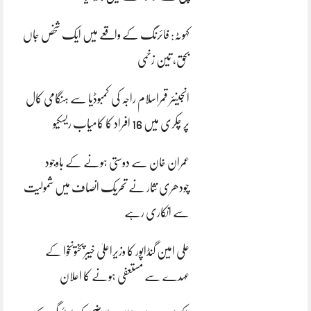
کہوٹہ: فائرنگ کے واقعے میں ایک شخص جاں
بحق، تین زخمی
انجینئر قمراسلام راجہ کی کمبوڈیا سے ہنگامی کال
پر چکری میں 16 افراد کا کامیاب ریسکیو
عمران خان سے دوستی ہونے کے باوجود
چودھری نثار نے تحریک انصاف میں شمولیت
سے انکاری رہے
علی امین گنڈاپور کا وزیراعلیٰ خیبرپختونخوا کے
عہدے سے مستعفی ہونے کا اعلان