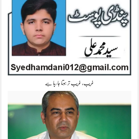
غریب، غریب تر ہوتا جا رہا ہے