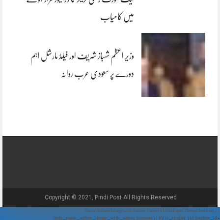
میں کامیاب
وزیر اعظم شہباز شریف اور فیلڈ مارشل اہم
دورے پر سعودی عرب روانہ
Copyright © 2021, Pindi Post All Rights Reserved.
// Show Author Image with Author Name in UrduPaper Theme function
urdu_paper_author_image_with_name($content) { if (is_single()) { $author_id =