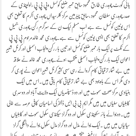
ہائی کورٹ چوہدری طارق محمود سابق ممبر ضلع کونسل وپی پی پی راولپنڈی کے
صدر چوہدری سلطان محمود ،سابق چیئرمین مرکز کلرسیداں چوہدری اکرم کا تعلق بھی
اس یونین کونسل سے ہے اب مسلم لیک ن کے سرگرم رکن چوہدری جمیل
اکرم کا تعلق بھی ایسی یونین کونسل سے ہے۔چوہدری محمد خالدمرحوم پی پی پی
کے ٹکٹ پر ایک بار ممبر ضلع کونسل اور تین با ر رکن پنجاب اسمبلی اور کرنل شبیر
اعوان ایک بار رکن پنجاب اسمبلی منتخب ہوئے۔چوہدری محمد خالد نے علاقہ
میں بے شمار ترقیاتی کام کروائے رہی سہی کثیر کرنل شبیر اعوان نے پوری کر
دی مگر اس کے باوجود بھی بے شمار ترقیاتی کام باقی ہیں۔اس میں ایک
بنیادی مرکز صحت سموٹ میں اور دو ڈسپنسریاں ایک ولایت آ باد اور دوسری
کاہلیاں سلیاں میں ہیں مگر ایم بی بی ایس ڈاکٹر کی اسامیان کافی عرصہ سے خالی
ہیں۔دو بوائے ہائر سکینڈی سکول اور دو گرلز سیکنڈی سکول سموٹ اور کاہلیاں
سیالیاں میں ہیں ۔ایک بوائے مڈل اور دو گرلز مڈل سکول بوائے دانگلی گرلز