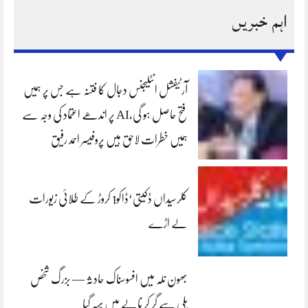
اہم خبریں
آرٹیفشل انٹلیجنس دجال کا فتنہ ہے جس پر ہمیں
فتح حاصل ہو گی،AI پر اندھے اعتماد کی وجہ سے
ہمیں خطرات لاحق ہیں پروفیسر احمد رفیق
کلرسیداں ڈکیتی‘ڈاکو1 کروڑ کے طلائی زیورات
لے اڑے
بھون نلہ میں افسوسناک حادثہ — بزرگ شخص
پلی سے گر کر نالے میں بہہ گیا