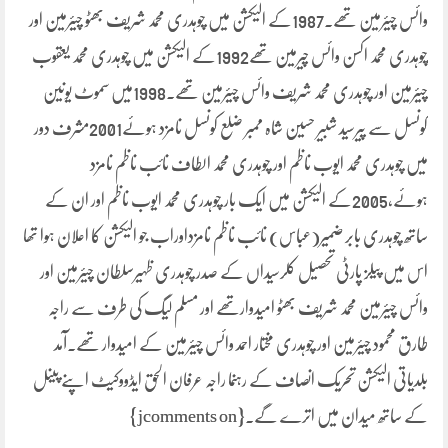
وائس چیئرمین تھے۔1987کے الیکشن میں چوہدری محمد شریف بھٹو چیئرمین اور
چوہدری محمد اکسن وائس چیرمین تھے1992کے الیکشن میں چوہدری محمد یعقوب
چیئرمین اور چوہدری محمد شریف وائس چیئرمین تھے۔1998میں سموٹ یونین
کونسل سے پیرسید شبیر حسین شاہ ممبر ضلع کونسل نامزد ہوئے2001مشرف دور
میں چوہدری محمد ایوب ناظم اور چوہدری محمد الطاف نائب ناظم نامزد
ہوئے،2005کے الیکشن میں ایک بار چوہدری محمد ایوب ناظم اور ان کے
ساتھ چوہدری بابر ضمیر(عباس) نائب ناظم نامزداوراب جو الیکشن کا اعلان ہوا تھا
اس میں پیلز پارٹی تحصیل کلرسیداں کے صدر چوہدری ظہیرسلطان چیئرمین اور
وائس چیئرمین محمد شریف بھٹو امیدوارتھے اور مسلم لیگ کی طرف سے راجہ
طارق محمود چیئرمین اور چوہدری مختار احمد وائس چیئرمین کے امیدوار تھے۔آمد
بلدیاتی الیکشن تحریک انصاف کے رہنما راجہ عرفان الحق ایڈووکیٹ اپنے پینل
کے ساتھ میدان میں اترے گے۔{jcomments on}