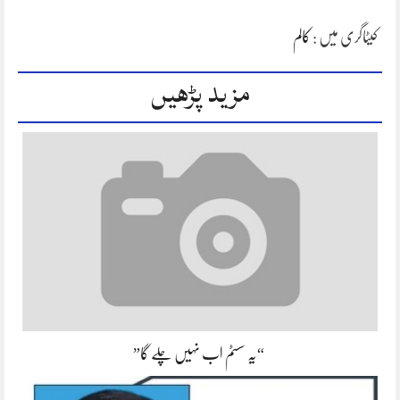
کیٹاگری میں :
کالم
مزید پڑھیں
“یہ سسٹم اب نہیں چلے گا”