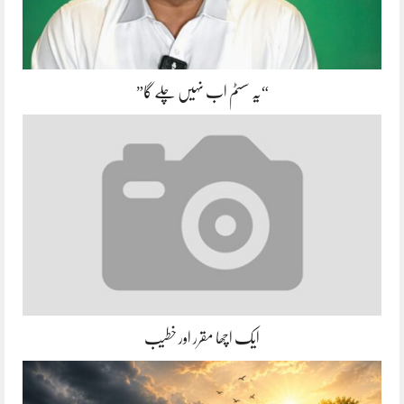
“یہ سسٹم اب نہیں چلے گا”
ایک اچھا مقرر اور خطیب