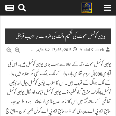
Skip
to
content
یونین کونسل سموٹ کی تقسیم وقت کی ضرورت/ حبیب قریشی
17/05/2015
Abdul Khateeb
0 تبصرے
یونین کونسل سموٹ رقبہ کے لحاظ سے بہت بڑی یونین کونسل ہیں۔ اس کی
آبادی1998کی مردم شماری بارہ ہزار کے لگ بھک تھی مگر موجودہ بیس ہزار
کے لگ بھاگ کے قریب ہیں۔ اس کا مغر ب یونین کونسل بیول اور یونین
کونسل چوآخالصہ مشرق آزاد کشمیر جنوب یونین کونسل منیاندہ اورشمال یونین کونسل
تھاتھی کے ساتھ لگتا ہیں اس کا زیادہ حصہ پہاڑی اور پسماند ہے
دادا امیر حیدر
سابق ایم پی اے چوہدری محمد خالد،سابق ایم پی اے کرنل شبیر اعوان ،سابق جج