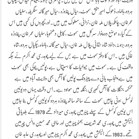
ولایت آباد اور ڈھوک بابا فیض بخش میں ہیں۔پرائمری بڑوٹہ،تینام سیداں،چکیال
ہردو،بالماہ،ڈھوک امیر بخش سموٹ،حیال پنڈوڑہ ،حیال میرگالہ سنگریلہ،سلیاں
عمرخان،چامکھ،پلاں ملہ خان،نڑاٹی،معلوک میں ہیں۔اور ٹیچروں کی کمی ہیں اس
کے گیارہ موضع دو پٹوار سرکل ہیں سموٹ ،کاہلی دھنموہا،سلیاں عمر خان،پنڈوڑہ
ہردو،بڑوٹہ،داؤد شاہ حقانی،پلال ملہ خان،حیال میرگالہ،بالماہ،چکیال ہردو،شاہ
خاکی ہیں ۔اس کا دفتر سموٹ میں ہے جس کے لیے چوہدری محمد اکرم نے جگہ
واقف کی ہے۔سموٹ میں حیوانیات کا ہسپتال ہے،پولیس چوکی بھی سموٹ
میں ہے پنجاب ہائی وے پیٹرونگ پولیں کا آفس بھی ولایت آباد میں ہے
محکمہ جنگلات کا آفس کھیری بنگلہ میں موجود ہے۔اس وقت یہاں دو یونین
کونسل ہونی چاہیں سموٹ کے ساتھ ساتھ پنڈوڑہ ہردو کو یونین کونسل بنا جاہیں
اس یونین کونسل کے پہلے چیئرمین چوہدری میرداد تھے 1979کے بلدیاتی
الیکشن میں چوہدری محمدشریف بھٹو چیئرمین اور حاجی محمد حسین وائس چیرمین
تھے۔1983کے الیکشن میں چوہدری محمد اکرم چیئرمین اور چوہدری عابد خان