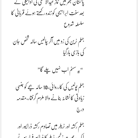
پاکستان بھر میں نمازِ عیدالاضحی کی ادائیگی کے
بعد سنتِ ابراہیمی کو زندہ رکھتے ہوئے قربانی کا
سلسلہ شروع
جہلم ٹرین کی زد میں آکر چالیس سالہ شخص جان
کی بازی ہارگیا
“یہ سسٹم اب نہیں چلے گا”
جہلم پولیس کی کارروائی،10 سالہ بچے کو جنسی
زیادتی کا نشانہ بنانے والا ملزم گرفتار،مقدمہ
درج
جہلم رکشہ اور ٹریلر میں تصادم رکشہ ڈرائیور اور
ایک عورت زخمی ٹریلر کا ڈرائیور فرار ہونے