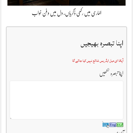
الماری میں رکھی ڈگریاں، دل میں دفن خواب
اپنا تبصرہ بھیجیں
آپکا ای میل ایڈریس شائع نہیں کیا جائے گا
اپنا تبصرہ لکھیں