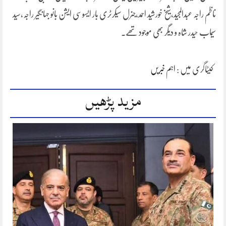
ناظم راجہ عبدالمجید،شیخ خورشید احمد،جنرل سیکرٹری بار ایسوسی ایشن بانو جہانگیر راجہ،سید
سیماب حیدر شاہ و دیگر بھی موجود تھے۔
کیٹاگری میں :
اہم خبریں
مزید پڑھیں