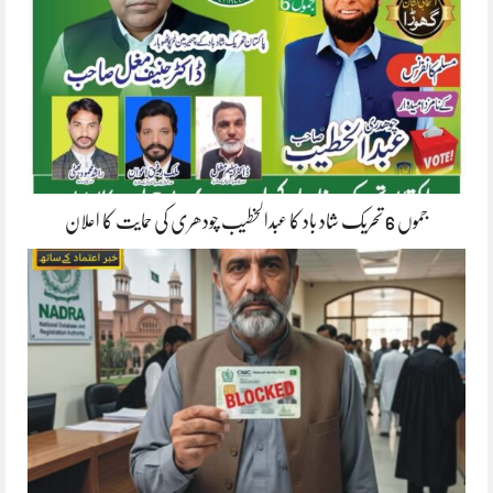
جموں 6 تحریک شاد باد کا عبدالخطیب چودھری کی حمایت کا اعلان