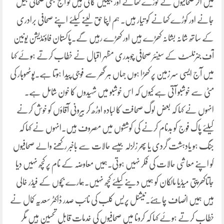
میں اگر صحافیوں نے کوڑے کھائے اور جیلیں کاٹی ہیں تو آج بھی صحافی جیل
جانے اور کوڑے کھانے کو تیار ہیں۔ ہم اپنا حق لینے کیلئے اپنے صحافی برادری
کے ساتھ شانہ بشانہ کھڑے ہیں اور کھڑے رہیں گے۔پاکستان فاؤنڈیشن یونین
آف جنرنلسٹ کے سینئر صحافی چوہدری مظہر اقبال نے خطاب کرتے ہوئے کہا
میں آج ایسی سر زمین پر کھڑا ہوں جہاں ہر گھر سے فوجی پیدا ہوتا ہے۔پوٹھوہار کی
مٹی سے خوشبو آتی ہے کیوں کہ اس خوشبو میں شہیدوں کا خون شامل ہے۔
انہوں نے کہا کہ بعض لوگ صحافت کا لبادہ اوڑھ کر بیرونی آقاؤں کو خوش کرنے
کیلئے پاک فوج کو بدنام کرنے کی کوششوں میں مصروف ہیں۔انہوں نے کہا کہ
جنگ ہو یادہشت گردی یا پھر زلزلہ جیسے حالات سے باخبر رکھنے والے صحافیوں
کو اپنے معاشی حالات کی فکر نہیں ہوتی۔ہمیں معاوضہ کے نام پر کچھ نہیں دیا
جاتاکھرپتی میڈیا مالکان کو ہمیں دینے کیلئے کچھ نہیں۔ہمارے بچوں کے فیڈر خالی
ہیں ہمیں انصاف چاہئے۔نیشنل پریس کلب کی نائب صدر ڈاکٹر سعدیہ کمال نے
خطاب کرتے ہوئے کہا کہ کرونا میں صحافیوں کی خدمات قابل تحسین ہیں مگر