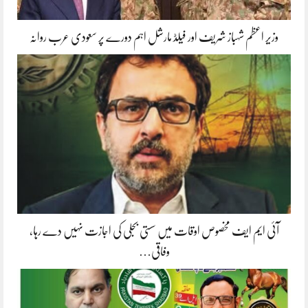
وزیر اعظم شہباز شریف اور فیلڈ مارشل اہم دورے پر سعودی عرب روانہ
آئی ایم ایف مخصوص اوقات میں سستی بجلی کی اجازت نہیں دے رہا،
وفاقی…