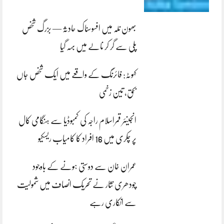
بھون نلہ میں افسوسناک حادثہ — بزرگ شخص
پلی سے گر کر نالے میں بہہ گیا
کہوٹہ: فائرنگ کے واقعے میں ایک شخص جاں
بحق، تین زخمی
انجینئر قمراسلام راجہ کی کمبوڈیا سے ہنگامی کال
پر چکری میں 16 افراد کا کامیاب ریسکیو
عمران خان سے دوستی ہونے کے باوجود
چودھری نثار نے تحریک انصاف میں شمولیت
سے انکاری رہے