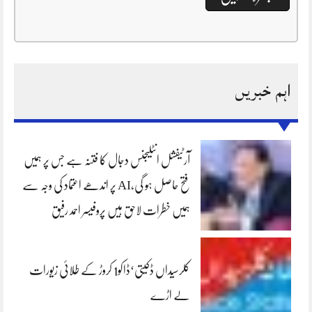
اہم خبریں
آرٹیفشل انٹلیجنس دجال کا فتنہ ہے جس پر ہمیں
فتح حاصل ہو گی،AI پر اندھے اعتماد کی وجہ سے
ہمیں خطرات لاحق ہیں پروفیسر احمد رفیق
کلرسیداں ڈکیتی‘ڈاکو1 کروڑ کے طلائی زیورات
لے اڑے