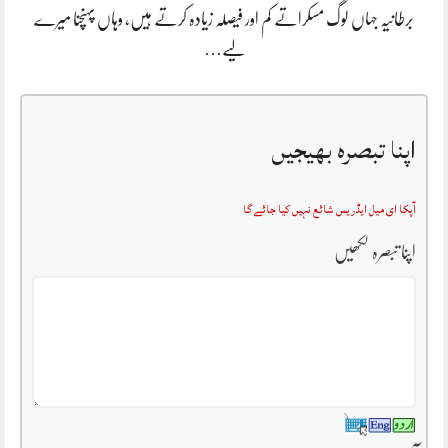
برطانیہ جہاں لوگ مسکراتے کم اور فیصلہ زیادہ کرتے ہیں، وہاں پہنچنا میرے
لیے…
اپنا تبصرہ بھیجیں
آپکا ای میل ایڈریس شائع نہیں کیا جائے گا
اپنا تبصرہ لکھیں