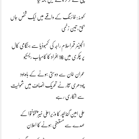
کہوٹہ: فائرنگ کے واقعے میں ایک شخص جاں
بحق، تین زخمی
انجینئر قمراسلام راجہ کی کمبوڈیا سے ہنگامی کال
پر چکری میں 16 افراد کا کامیاب ریسکیو
عمران خان سے دوستی ہونے کے باوجود
چودھری نثار نے تحریک انصاف میں شمولیت
سے انکاری رہے
علی امین گنڈاپور کا وزیراعلیٰ خیبرپختونخوا کے
عہدے سے مستعفی ہونے کا اعلان