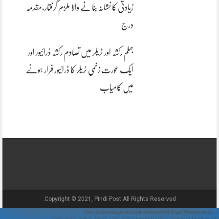
زیادتی کا نشانہ بنانے والا ملزم گرفتار،مقدمہ
درج
جہلم رکشہ اور ٹریلر میں تصادم رکشہ ڈرائیور اور
ایک عورت زخمی ٹریلر کا ڈرائیور فرار ہونے
میں کامیاب
Copyright © 2021, Pindi Post All Rights Reserved.
// Show Author Image with Author Name in UrduPaper Theme function