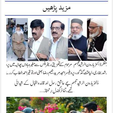
مزید پڑھیں
ڈاکٹر ہارون الرشید تبسم سچے عاشق رسول اور قائد و اقبال کے شیدائی
تھے،تفاخرگوندل/ممتاز…