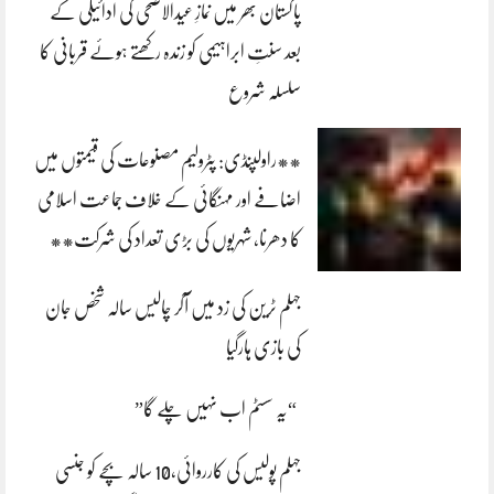
پاکستان بھر میں نمازِ عیدالاضحی کی ادائیگی کے
بعد سنتِ ابراہیمی کو زندہ رکھتے ہوئے قربانی کا
سلسلہ شروع
**راولپنڈی: پٹرولیم مصنوعات کی قیمتوں میں
اضافے اور مہنگائی کے خلاف جماعت اسلامی
کا دھرنا، شہریوں کی بڑی تعداد کی شرکت**
جہلم ٹرین کی زد میں آکر چالیس سالہ شخص جان
کی بازی ہارگیا
“یہ سسٹم اب نہیں چلے گا”
جہلم پولیس کی کارروائی،10 سالہ بچے کو جنسی