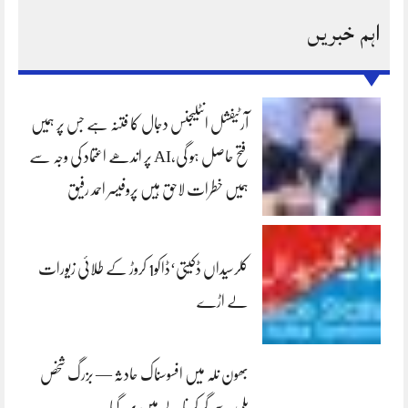
اہم خبریں
آرٹیفشل انٹلیجنس دجال کا فتنہ ہے جس پر ہمیں
فتح حاصل ہو گی،AI پر اندھے اعتماد کی وجہ سے
ہمیں خطرات لاحق ہیں پروفیسر احمد رفیق
کلرسیداں ڈکیتی‘ڈاکو1 کروڑ کے طلائی زیورات
لے اڑے
بھون نلہ میں افسوسناک حادثہ — بزرگ شخص
پلی سے گر کر نالے میں بہہ گیا