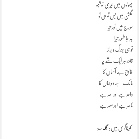
پھولوں میں تیری خوشبو
گلشن میں بس تو ہی تو
سورج میں نور تیرا
ہر جا طہور تیرا
تو ہی بزرگ و برتر
قادر ہر ایک شے پر
خالق ہے آسماں کا
مالک ہے دوجہاں کا
واحد ہے اور احد ہے
ناصر ہے اور صمد ہے
کیٹاگری میں :
گلدستہ