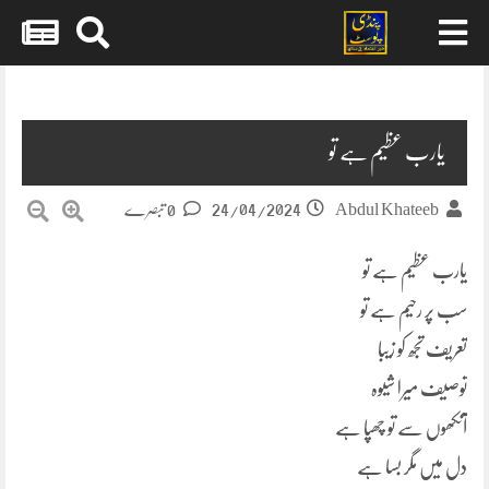
Skip
to
content
یارب عظیم ہے تو
24/04/2024
Abdul Khateeb
0 تبصرے
یارب عظیم ہے تو
سب پر رحیم ہے تو
تعریف تجھ کو زیبا
توصیف میرا شیوہ
آنکھوں سے تو چھپا ہے
دل میں مگر بسا ہے