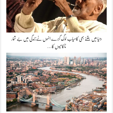
دنیا میں جتنے بھی کامیاب لوگ گزرے انہوں نےزندگی میں بے شمار
ناکامیوں کا…