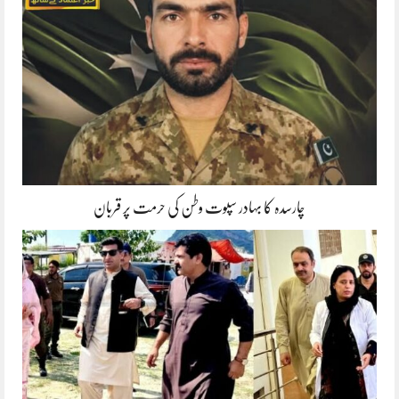
چارسدہ کا بہادر سپوت وطن کی حرمت پر قربان