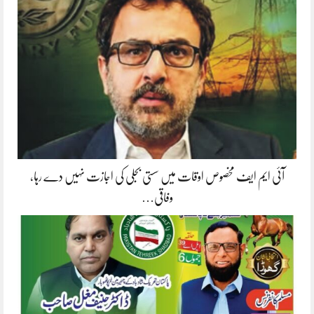
آئی ایم ایف مخصوص اوقات میں سستی بجلی کی اجازت نہیں دے رہا،
وفاقی…