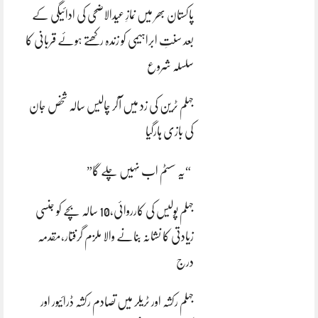
پاکستان بھر میں نمازِ عیدالاضحی کی ادائیگی کے
بعد سنتِ ابراہیمی کو زندہ رکھتے ہوئے قربانی کا
سلسلہ شروع
جہلم ٹرین کی زد میں آکر چالیس سالہ شخص جان
کی بازی ہارگیا
“یہ سسٹم اب نہیں چلے گا”
جہلم پولیس کی کارروائی،10 سالہ بچے کو جنسی
زیادتی کا نشانہ بنانے والا ملزم گرفتار،مقدمہ
درج
جہلم رکشہ اور ٹریلر میں تصادم رکشہ ڈرائیور اور