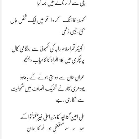
پلی سے گر کر نالے میں بہہ گیا
کہوٹہ: فائرنگ کے واقعے میں ایک شخص جاں
بحق، تین زخمی
انجینئر قمراسلام راجہ کی کمبوڈیا سے ہنگامی کال
پر چکری میں 16 افراد کا کامیاب ریسکیو
عمران خان سے دوستی ہونے کے باوجود
چودھری نثار نے تحریک انصاف میں شمولیت
سے انکاری رہے
علی امین گنڈاپور کا وزیراعلیٰ خیبرپختونخوا کے
عہدے سے مستعفی ہونے کا اعلان