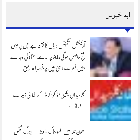
اہم خبریں
آرٹیفشل انٹلیجنس دجال کا فتنہ ہے جس پر ہمیں
فتح حاصل ہو گی،AI پر اندھے اعتماد کی وجہ سے
ہمیں خطرات لاحق ہیں پروفیسر احمد رفیق
کلرسیداں ڈکیتی‘ڈاکو1 کروڑ کے طلائی زیورات
لے اڑے
بھون نلہ میں افسوسناک حادثہ — بزرگ شخص