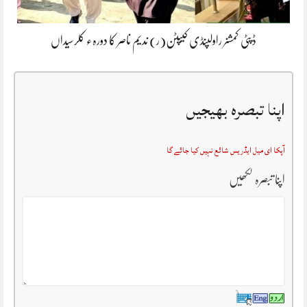
ڈپٹی کمشنر راولپنڈی کیپٹن(ر) ندیم ناصر کا دورہء کلرسیداں
اپنا تبصرہ بھیجیں
آپکا ای میل ایڈریس شائع نہیں کیا جائے گا
اپنا تبصرہ لکھیں