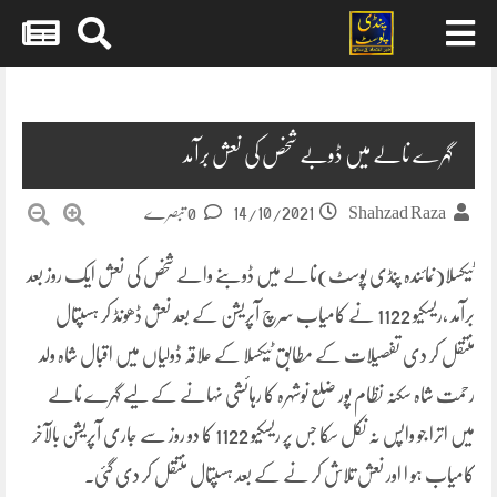
Skip
to
content
گہرے نالے میں ڈوبے شخص کی نعش برآمد
14/10/2021
Shahzad Raza
0 تبصرے
ٹیکسلا(نمائندہ پنڈی پوسٹ)نالے میں ڈوبنے والے شخص کی نعش ایک روز بعد
برآمد ،ریسکیو 1122 نے کامیاب سرچ آپریشن کے بعد نعش ڈھونڈ کر ہسپتال
منتقل کر دی تفصیلات کے مطابق ٹیکسلا کے علاقہ ڈولیاں میں اقبال شاہ ولد
رحمت شاہ سکنہ نظام پور ضلع نوشہرہ کا رہائشی نہانے کے لیے گہرے نالے
میں اترا جو واپس نہ نکل سکا جس پر ریسکیو 1122 کا دو روز سے جاری آپریشن بالآخر
کامیاب ہو ا اور نعش تلاش کر نے کے بعد ہسپتال منتقل کر دی گئی۔