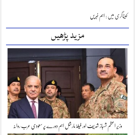
کیٹاگری میں :
اہم خبریں
مزید پڑھیں
وزیر اعظم شہباز شریف اور فیلڈ مارشل اہم دورے پر سعودی عرب روانہ