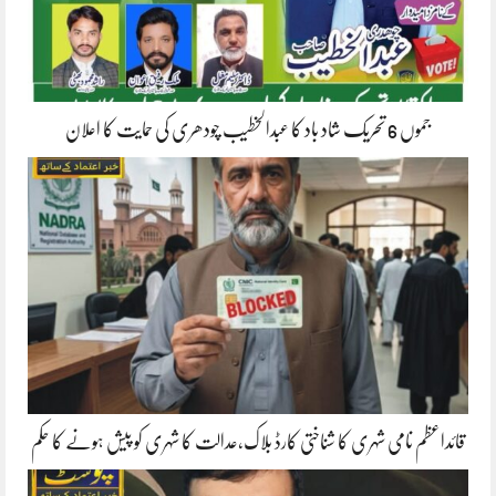
جموں 6 تحریک شاد باد کا عبدالخطیب چودھری کی حمایت کا اعلان
قائداعظم نامی شہری کا شناختی کارڈ بلاک،عدالت کا شہری کو پیش ہونے کا حکم