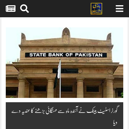
Skip
to
content
گورنر اسٹیٹ بینک نے آئندہ ماہ سے مہنگائی بڑھنے کا عندیہ دے
دیا