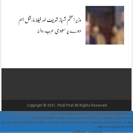
وزیر اعظم شہباز شریف اور فیلڈ مارشل اہم
دورے پر سعودی عرب روانہ
Copyright © 2021, Pindi Post All Rights Reserved.
// Show Author Image with Author Name in UrduPaper Theme function
urdu_paper_author_image_with_name($content) { if (is_single()) { $author_id =
get_the_author_meta('ID'); $author_name = get_the_author(); $author_avatar = get_avatar($author_id, 48);
// 48px size image $author_html = '
' . $author_name . '
' . $author_avatar . '