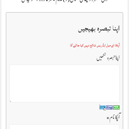
اپنا تبصرہ بھیجیں
آپکا ای میل ایڈریس شائع نہیں کیا جائے گا
اپنا تبصرہ لکھیں
آپکا نام
*