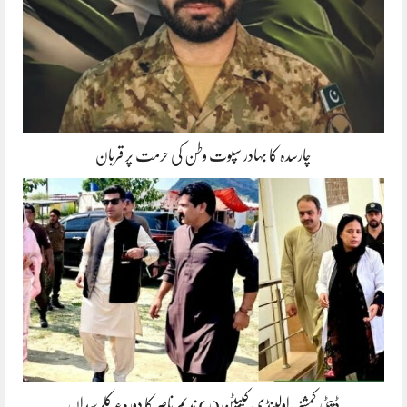
چارسدہ کا بہادر سپوت وطن کی حرمت پر قربان
ڈپٹی کمشنر راولپنڈی کیپٹن(ر) ندیم ناصر کا دورہء کلرسیداں