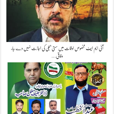
آئی ایم ایف مخصوص اوقات میں سستی بجلی کی اجازت نہیں دے رہا،
وفاقی…