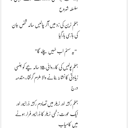
سلسلہ شروع
جہلم ٹرین کی زد میں آکر چالیس سالہ شخص جان
کی بازی ہارگیا
“یہ سسٹم اب نہیں چلے گا”
جہلم پولیس کی کارروائی،10 سالہ بچے کو جنسی
زیادتی کا نشانہ بنانے والا ملزم گرفتار،مقدمہ
درج
جہلم رکشہ اور ٹریلر میں تصادم رکشہ ڈرائیور اور
ایک عورت زخمی ٹریلر کا ڈرائیور فرار ہونے
میں کامیاب