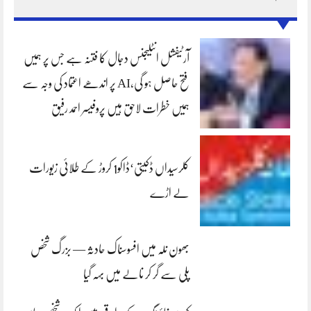
آرٹیفشل انٹلیجنس دجال کا فتنہ ہے جس پر ہمیں
فتح حاصل ہو گی،AI پر اندھے اعتماد کی وجہ سے
ہمیں خطرات لاحق ہیں پروفیسر احمد رفیق
کلرسیداں ڈکیتی‘ڈاکو1 کروڑ کے طلائی زیورات
لے اڑے
بھون نلہ میں افسوسناک حادثہ — بزرگ شخص
پلی سے گر کر نالے میں بہہ گیا