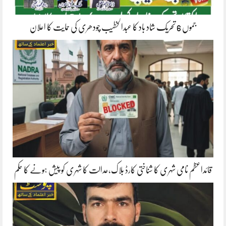
جموں 6 تحریک شاد باد کا عبدالخطیب چودھری کی حمایت کا اعلان
قائداعظم نامی شہری کا شناختی کارڈ بلاک،عدالت کا شہری کو پیش ہونے کا حکم