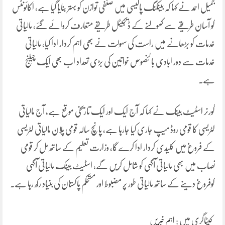
جمیل احمد نے کہا کہ بینکنگ پالیسی میں صنفی توازن کو بہتر بنایا گیا ہے، اکائونٹس
کو آسان طریقے سے کھولنے کے ڈیجیٹل طریقے متعارف کروائے گئے، مالیاتی
خدمات کو بڑھانے میں راست کی سہولت نے بھی اہم کردار ادا کیا، مالیاتی
خدمات سے دور ابادی بالخصوص خواتین کی بڑی تعداد اب بھی ایک چیلنج
ہے۔
گورنر اسٹیٹ بینک نے کہا کہ آج ایک اور ایک تاریخی موقع ہے، آج مالیاتی
لٹریسی کا قومی روڈ میپ جاری کیا جارہا ہے، پانچ سالہ قومی پلان مالیاتی لٹریسی
کے فروغ میں کلیدی کردار ادا کرے گا، وزارت تعلیم کے ساتھ مل کر قومی
نصاب میں بھی مالیاتی آگہی کو شامل کریں گے، اسٹیٹ بینک مالیاتی آگہی
کوفروغ دینے کے ساتھ مالیاتی طور پر مضبوط اور مستحکم پاکستان کی بنیاد رکھ رہا ہے۔
کیٹاگری میں :
اہم خبریں