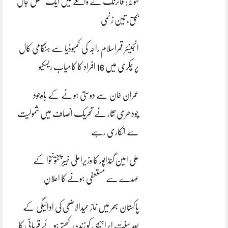
کہوٹہ: فائرنگ کے واقعے میں ایک شخص جاں
بحق، تین زخمی
انجینئر قمراسلام راجہ کی کمبوڈیا سے ہنگامی کال
پر چکری میں 16 افراد کا کامیاب ریسکیو
عمران خان سے دوستی ہونے کے باوجود
چودھری نثار نے تحریک انصاف میں شمولیت
سے انکاری رہے
علی امین گنڈاپور کا وزیراعلیٰ خیبرپختونخوا کے
عہدے سے مستعفی ہونے کا اعلان
پاکستان بھر میں نمازِ عیدالاضحی کی ادائیگی کے
بعد سنتِ ابراہیمی کو زندہ رکھتے ہوئے قربانی کا