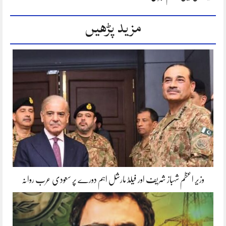
مزید پڑھیں
وزیر اعظم شہباز شریف اور فیلڈ مارشل اہم دورے پر سعودی عرب روانہ