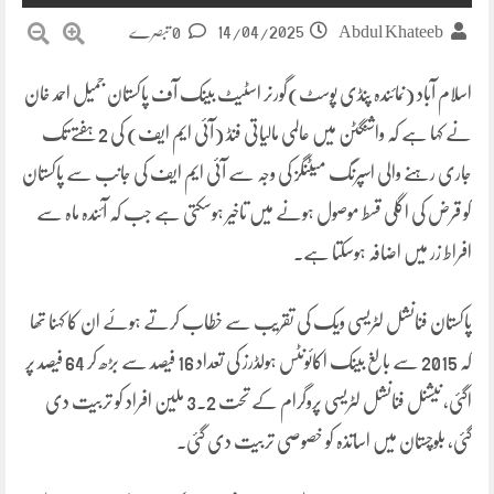
14/04/2025
Abdul Khateeb
0 تبصرے
اسلام آباد (نمائندہ پنڈی پوسٹ)گورنر اسٹیٹ بینک آف پاکستان جمیل احمد خان
نے کہا ہے کہ واشنگٹن میں عالمی مالیاتی فنڈ (آئی ایم ایف) کی 2 ہفتے تک
جاری رہنے والی اسپرنگ میٹنگز کی وجہ سے آئی ایم ایف کی جانب سے پاکستان
کو قرض کی اگلی قسط موصول ہونے میں تاخیر ہوسکتی ہے جب کہ آئندہ ماہ سے
افراط زر میں اضافہ ہوسکتا ہے۔
پاکستان فنانشل لٹریسی ویک کی تقریب سے خطاب کرتے ہوئے ان کا کہنا تھا
کہ 2015 سے بالغ بینک اکائونٹس ہولڈرز کی تعداد 16 فیصد سے بڑھ کر 64 فیصد پر
اگئی، نیشنل فنانشل لٹریسی پروگرام کے تحت 3.2 ملین افراد کو تربیت دی
گئی، بلوچستان میں اساتذہ کو خصوصی تربیت دی گئی۔