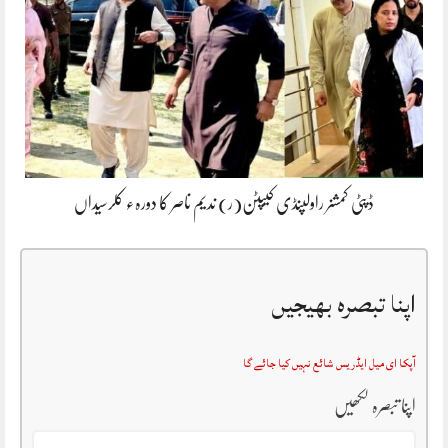
ڈپٹی کمشنر راولپنڈی کیپٹن(ر) ندیم ناصر کا دورہء کلرسیداں
اپنا تبصرہ بھیجیں
آپکا ای میل ایڈریس شائع نہیں کیا جائے گا
اپنا تبصرہ لکھیں