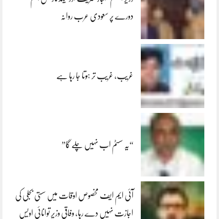
دورے پر سعودی عرب روانہ
غریب، غریب تر ہوتا جا رہا ہے
“یہ سسٹم اب نہیں چلے گا”
آئی ایم ایف مخصوص اوقات میں سستی بجلی کی
اجازت نہیں دے رہا، وفاقی وزیر توانائی اویس