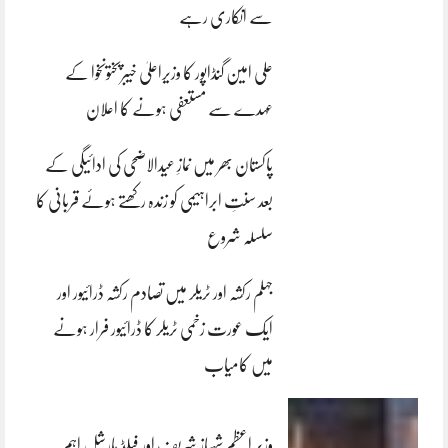
سے انکاری رہے
علی امین گنڈاپور کا وزیراعلیٰ خیبرپختونخوا کے
عہدے سے مستعفی ہونے کا اعلان
پاکستان بھر میں نمازِ عیدالاضحی کی ادائیگی کے
بعد سنتِ ابراہیمی کو زندہ رکھتے ہوئے قربانی کا
سلسلہ شروع
جہلم رکشہ اور ٹریلر میں تصادم رکشہ ڈرائیور اور
ایک عورت زخمی ٹریلر کا ڈرائیور فرار ہونے
میں کامیاب
وزیر اعظم شہباز شریف اور فیلڈ مارشل اہم