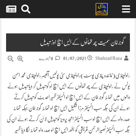
Skip
to
content
گوجرخان سمیت چھ تھانوں کے ایس ایچ اوز تبدیل
01/07/2021
Shahzad Raza
0 تبصرے
راولپنڈی(نمائندہ پنڈی پوسٹ)راولپنڈی سٹی پولیس آفیسر راولپنڈی محمد احسن
یونس نے راولپنڈی کے چھ تھانوں کے ایس ایچ او کو تبدیل کر دیا تبدیل ہونے
والوں میں تھانہ گوجرخان کے ایس ایچ او انسپکٹر ظہیر احمد بٹ کو تبدیل کرتے
ہوئے ان کی جگہ سب انسپکٹر مرزا شکیل ایس ایچ او تھانہ گوجرخان جبکہ تھانہ
صدر واہ کے ایس ایچ او سب انسپکٹر امجد پرویز کو تبدیل لائن کرتے ہوئے ان کی
جگہ سب انسپکٹر نصیرالرحمن قریشی کو بطور ایس ایچ او صدر واہ تھانہ لگا دیا ظہیر