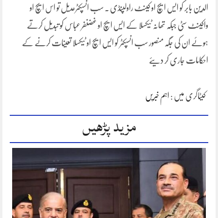
الدین بابر کو ایس ایچ او کینٹ راولپنڈی ۔ سب انسپکٹرعدیل تو اس ایچ او
واکینٹ سٹی جبکہ تھانہ ٹیکسلا کے ایس ایچ او غضنفر عباس کو تبدیل کرتے
ہوئے ان کی جگہ منصور سب انسپکٹر کو ایس ایچ او ٹیکسلا تعینات کرنے کے
احکامات جاری کر دیئے
کیٹاگری میں :
اہم خبریں
مزید پڑھیں