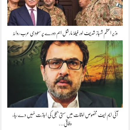
وزیر اعظم شہباز شریف اور فیلڈ مارشل اہم دورے پر سعودی عرب روانہ
آئی ایم ایف مخصوص اوقات میں سستی بجلی کی اجازت نہیں دے رہا،
وفاقی…