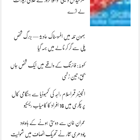
کلرسیداں ڈکیتی‘ڈاکو1 کروڑ کے طلائی زیورات
لے اڑے
بھون نلہ میں افسوسناک حادثہ — بزرگ شخص
پلی سے گر کر نالے میں بہہ گیا
کہوٹہ: فائرنگ کے واقعے میں ایک شخص جاں
بحق، تین زخمی
انجینئر قمراسلام راجہ کی کمبوڈیا سے ہنگامی کال
پر چکری میں 16 افراد کا کامیاب ریسکیو
عمران خان سے دوستی ہونے کے باوجود
چودھری نثار نے تحریک انصاف میں شمولیت