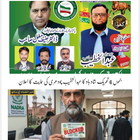
جموں 6 تحریک شاد باد کا عبدالخطیب چودھری کی حمایت کا اعلان