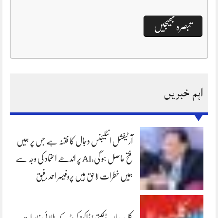
اہم خبریں
آرٹیفشل انٹلیجنس دجال کا فتنہ ہے جس پر ہمیں
فتح حاصل ہو گی،AI پر اندھے اعتماد کی وجہ سے
ہمیں خطرات لاحق ہیں پروفیسر احمد رفیق