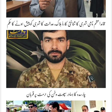
قائداعظم نامی شہری کا شناختی کارڈ بلاک،عدالت کا شہری کو پیش ہونے کا حکم
چارسدہ کا بہادر سپوت وطن کی حرمت پر قربان