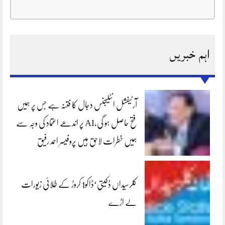
اہم خبریں
آرٹیفشل انٹلیجنس دجال کا فتنہ ہے جس پر ہمیں
فتح حاصل ہو گی،AI پر اندھے اعتماد کی وجہ سے
ہمیں خطرات لاحق ہیں پروفیسر احمد رفیق
کلرسیداں ڈکیتی‘ڈاکو1 کروڑ کے طلائی زیورات
لے اڑے