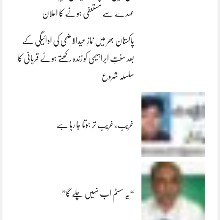
عہدے سے مستعفی ہونے کا اعلان
پاکستان بھر میں نمازِ عیدالاضحی کی ادائیگی کے
بعد سنتِ ابراہیمی کو زندہ رکھتے ہوئے قربانی کا
سلسلہ شروع
غریب، غریب تر ہوتا جا رہا ہے
“یہ سسٹم اب نہیں چلے گا”