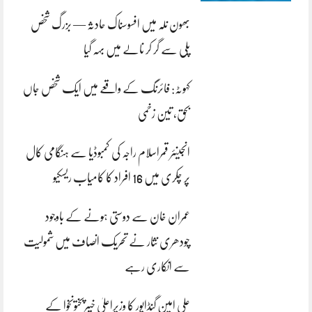
بھون نلہ میں افسوسناک حادثہ — بزرگ شخص
پلی سے گر کر نالے میں بہہ گیا
کہوٹہ: فائرنگ کے واقعے میں ایک شخص جاں
بحق، تین زخمی
انجینئر قمراسلام راجہ کی کمبوڈیا سے ہنگامی کال
پر چکری میں 16 افراد کا کامیاب ریسکیو
عمران خان سے دوستی ہونے کے باوجود
چودھری نثار نے تحریک انصاف میں شمولیت
سے انکاری رہے
علی امین گنڈاپور کا وزیراعلیٰ خیبرپختونخوا کے