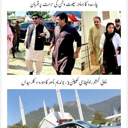
چارسدہ کا بہادر سپوت وطن کی حرمت پر قربان
ڈپٹی کمشنر راولپنڈی کیپٹن(ر) ندیم ناصر کا دورہء کلرسیداں