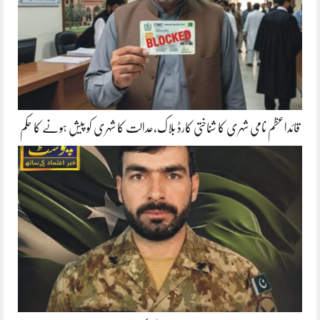
قائداعظم نامی شہری کا شناختی کارڈ بلاک،عدالت کا شہری کو پیش ہونے کا حکم