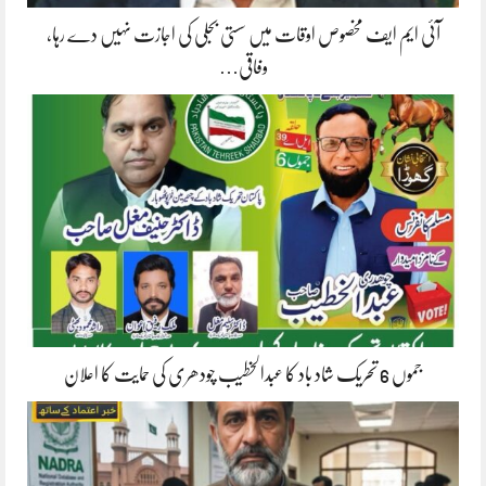
آئی ایم ایف مخصوص اوقات میں سستی بجلی کی اجازت نہیں دے رہا،
وفاقی…
جموں 6 تحریک شاد باد کا عبدالخطیب چودھری کی حمایت کا اعلان