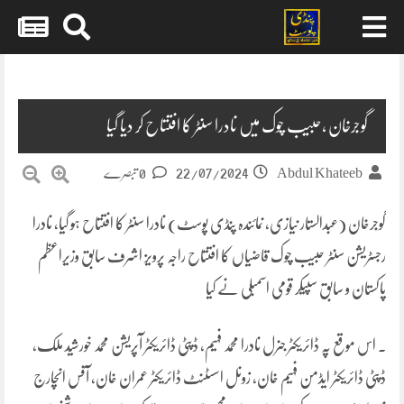
Skip
to
content
گوجرخان ،حبیب چوک میں نادرا سنٹر کا افتتاح کر دیا گیا
22/07/2024
Abdul Khateeb
0 تبصرے
گوجرخان (عبدالستار نیازی، نمائندہ پنڈی پوسٹ) نادرا سنٹر کا افتتاح ہو گیا، نادرا
رجسٹریشن سنٹر حبیب چوک قاضیاں کا افتتاح راجہ پرویز اشرف سابق وزیراعظم
پاکستان و سابق سپیکر قومی اسمبلی نے کیا
. اس موقع پہ ڈائریکٹر جنرل نادرا محمد فہیم، ڈپٹی ڈائریکٹر آپریشن محمد خورشید ملک،
ڈپٹی ڈائریکٹر ایڈمن فہیم خان، زونل اسسٹنٹ ڈائریکٹر عمران خان، آفس انچارج