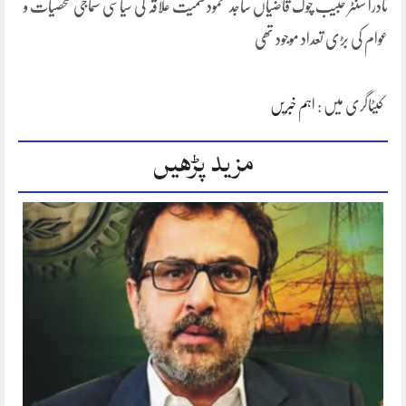
نادرا سنٹر حبیب چوک قاضیاں ساجد محمود سمیت علاقہ کی سیاسی سماجی شخصیات و
عوام کی بڑی تعداد موجود تھی
کیٹاگری میں :
اہم خبریں
مزید پڑھیں