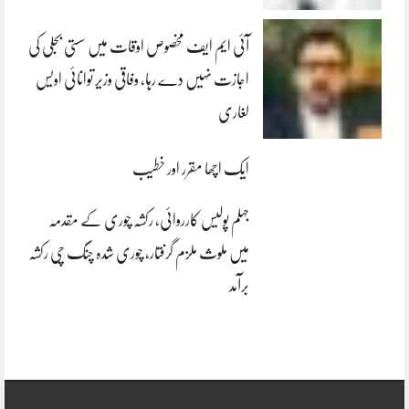
آئی ایم ایف مخصوص اوقات میں سستی بجلی کی
اجازت نہیں دے رہا، وفاقی وزیر توانائی اویس
لغاری
ایک اچھا مقرر اور خطیب
جہلم پولیس کارروائی، رکشہ چوری کے مقدمہ
میں ملوث ملزم گرفتار، چوری شدہ چنگ چی رکشہ
برآمد