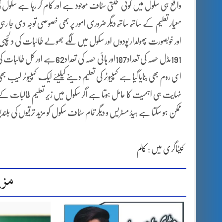
واقع ہی سکول میں کوئی محنتی سٹاف موجود ہے اور کام کر رہا ہے سکول کی 
معیار تعلیم کے ساتھ ساتھ دیگر ضروری امور پر بھی خصوصی توجہ دی ج
اور خوبصورت پھولدار پودوں اور سکول میں لگے جھولے طالبات کی دلچس
ای روم بھی بنایا گیا ہے کمپیوٹر کی تعلیم دینے کیلیئے ایک کمپیوٹر ل
نہایت ہی اہمیت کا حامل ہوتا ہے اگر سکول میں زیر تعلیم طالبات کے
ممکن ہو سکتا ہے ہیڈ مسٹریس و دیگر تمام سٹاف سکول کو مزید ترقیوں کی بلن
کیٹاگری میں :
کالم
مزی