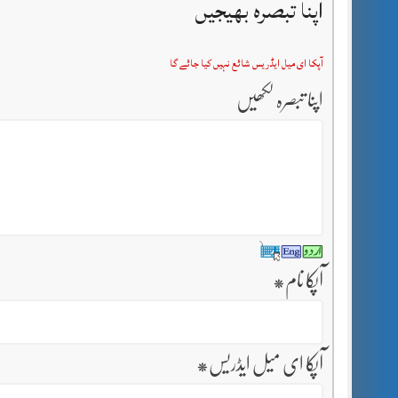
اپنا تبصرہ بھیجیں
آپکا ای میل ایڈریس شائع نہیں کیا جائے گا
اپنا تبصرہ لکھیں
آپکا نام
*
آپکا ای میل ایڈریس
*