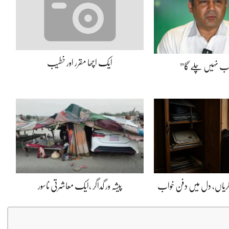
ایک اچھا مقرر اور خطیب
اب نہیں چلے گا”
ڈگریاں، دل میں دفن خواب
پیشہ ور گداگر ،ایک معاشرتی ناسور