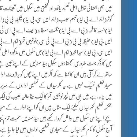
ہیں سبھی انتہائی قابل اعلی تعلیم یافتہ اور محنتی ہیں سکول میں تعینات تما 
کوثر(ایم اے،بی ایڈ)تبسم حبیب(ایم ایس سی،بی ایڈ)شکیلہ بی بی
ایڈ)جمیلہ فاطمہ (بی اے،بی ایڈ)نگہت سلطانہ(ایف اے،پی ای ٹی)ثمی
ایس،بی ایڈ) حفیظہ بی بی (بی اے،پی ٹی سی)نوشین قمر(ایم اے،بی 
ایس سی، بی ایڈ)سمیرا شیر(ایم اے،بی ایڈ)جس سکول میں مذکورہ اعلی تعلیم
جس کا ذکر بہت ضروری سمجھتا ہوں سکول ہیڈ مسٹریس کے اپنے تین بچے
ساتھ لے کر آتی ہیں ان کا کہنا ہے کہ اگر میں اپنے بچوں کو پرائیویٹ
معیار تعلیم ٹھیک نہیں ہے یہ کلرسیداں کے تعلیمی اداروں کے سربراہا
میں پڑھ رہے ہیں جن میں ٹیچر نوشین قمر کا ایک بیٹا عالیہ حبیب کی ایک بی
محکمہ تعلیم کلرسیداں کیلیئے ایک مثال ہیں ان کو اپنے ادارے کے معیار ا
بچے اپنے ہی سکول میں داخل کروا رکھے ہیں ہیڈ مسٹریس سمیت تمام ٹی
آ ج سکول کا نام کلرسیداں کے معیاری تعلیمی اداروں میں لیا جا رہا ہے 