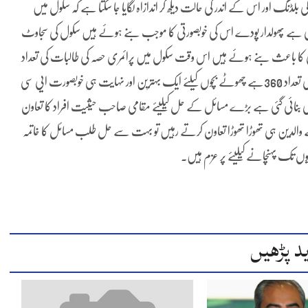
بلڈنگ اور اس کے اندر کی حالت دیکھ کر اندازاہ لگایا جا سکتا ہے کہ سکول میں
ا رہی ہے پھولدار پودے اس کی خوبصورتی کا موجب بنے ہوئے ہیں سکول کی سجاوٹ
پی کا باعث بنے ہوئے ہیں اس وقت سکول میں پرائمری حصہ کی طالبات کی تعداد
191مڈل حصہ کی تعداد107اور ہائی حصہ کی تعداد62ہے اور کل طالبات کی تعداد 360ہے چھوٹے بچوں کیلئے ایک بہترین اور نہایت ہی خوبصورت ایی سی
یب بھی بنائی گئی ہے بڑے مسائل کے حل کیلیئے مقامی صاحب حیثیت افراد کا تعاون
 والدین ہی تھوڑا تھوڑا تعاون کرتے رہیں تو بہت سے حل طلب مسائل کا خاتمہ
دیوں تک پہنچانے کیلیئے پر عزم ہیں۔
د پڑھیں