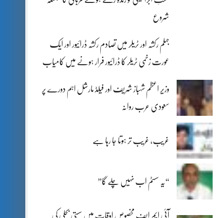
شروع
جہلم رکشہ اور ٹریلر میں تصادم رکشہ ڈرائیور اور ایک
عورت زخمی ٹریلر کا ڈرائیور فرار ہونے میں کامیاب
وزیر اعظم شہباز شریف اور فیلڈ مارشل اہم دورے پر
سعودی عرب روانہ
غریب، غریب تر ہوتا جا رہا ہے
“یہ سسٹم اب نہیں چلے گا”
آئی ایم ایف مخصوص اوقات میں سستی بجلی کی