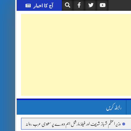
آج کا اخبار
رابطہ کریں
 اعظم شہباز شریف اور فیلڈ مارشل اہم دورے پر سعودی عرب روانہ
آئی ایم ایف مخصوص ا