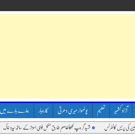
آزاد کشمیر
تعلیم
پوٹھوار میری دھرتی
کاروبار
ہمارے بارے میں
 کانفرنس
شہید گر وپ کیپٹنعاصم طارق مکمل فوجی اعزاز کے ساتھ سپردِ خاک
وزیر