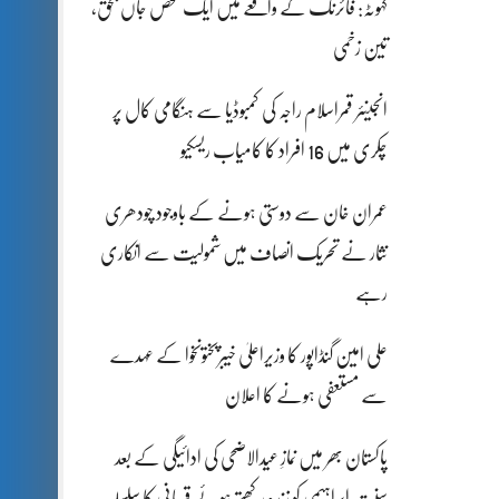
کہوٹہ: فائرنگ کے واقعے میں ایک شخص جاں بحق،
تین زخمی
انجینئر قمراسلام راجہ کی کمبوڈیا سے ہنگامی کال پر
چکری میں 16 افراد کا کامیاب ریسکیو
عمران خان سے دوستی ہونے کے باوجود چودھری
نثار نے تحریک انصاف میں شمولیت سے انکاری
رہے
علی امین گنڈاپور کا وزیراعلیٰ خیبرپختونخوا کے عہدے
سے مستعفی ہونے کا اعلان
پاکستان بھر میں نمازِ عیدالاضحی کی ادائیگی کے بعد
سنتِ ابراہیمی کو زندہ رکھتے ہوئے قربانی کا سلسلہ