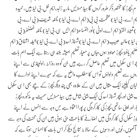
م ٹیچرز کا مختصر ذکر ضرور کروں گا ہیڈ مسٹریس ماریہ زاہد،ایم فل،بی ایڈ ہیں،حمیدہ
(ایم اے، بی ایڈ)عظمت بی بی(ایم اے،بی ایڈ) نائلہ شریف(بی اے،بی
نہ اختر(ایم اے،اوٹی)نور النساء(ایم ایس سی،بی ایڈ) نائلہ غضنفر(بی
ایڈ)عالیہ حبیب(ایم اے،بی ایڈ)شہناز اسد(بی اے،بی ایڈ)انیلہ اشفاق(ایم
 یافتہ ٹیچرز موجود ہوں وہاں پر معیار تعلیم ہمیشہ بلند ہی رہتا ہے ایک اہم بات
 اسی سکول میں تعلیم حاصل کر رہے ہیں جن کو وہ روزانہ راولپنڈی سے اپنے
 اداروں سے تعلیم دلواؤں تو اس کا مطلب واضح یہ ہے کہ میرے اپنے ادارے کا
ن کیلیئے ایک مثال ہیں ان کے علاوہ بھی چند دیگر ٹیچرز کے بچے بھی اسی سکول
ٹی اور ٹیچر شہناز اسد کی ایک بیٹی شامل ہیں ہیڈ مسٹریس سمیت یہ مذکورہ ٹیچرز
ور اپنی ساتھی ٹیچرز کی کارکردگی پر پورا اعتماد ہے جس وجہ سے انہوں نے اپنے
چرز سکول کی کارکردگی میں اضافے کا باعث بنی ہوئی ہیں ان کی محنت کی وجہ سے
آٹھویں، نویں اور دسویں کے سالانہ نتائج دیکھ کر اس بات کا احساس ہوتا ہے کہ