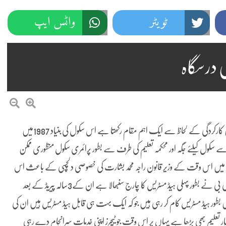
ٹویٹر
واٹس ایپ
 درسگاہ
گورنمنٹ گرلز ہائی سکول نوتھیہ اس وقت کلرسیداں میں کارکردگی کے لحاظ سے ایک اہم مقام رکھتا ہے اس سکول کی بنیاد 1987میں
کول کیلئے جگہ اور محکمہ تعلیم کی طرف سے بطور پرائمری سکول منظوری ممکن
ہوئی ہے 1988میں اس کو مڈل کی حیثیت حاصل ہوئی ہے اور 2009 میں اس وقت کے وزیر قانون راجہ محمد بشارت کی خصوصی دلچسپی کے باعث اس
درسگاہ کوہائی کا درجہ دے دیا گیا ہے ہائی کے درجہ ملنے کے بعد شکیلہ بی بی نے بطور پہلی ہیڈ مسٹریس کا چارج سنبھالا ہے ان کے3سالہ پیریڈ کے بعد
ں بطور ہیڈ مسٹریس کام کر رہی ہیں جو کہ ایک بہت ہی قابل ہیڈ مسٹریس ہیں ان کی
ار تعلیم بھی بڑھا ہے یہاں پر اس وقت جو ٹیچرز اپنی خدمات سرانجام دے رہی