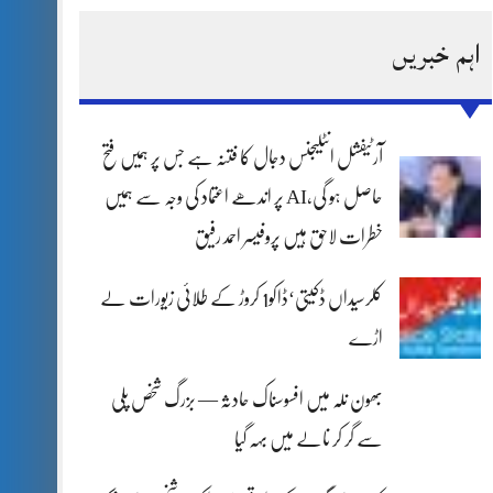
اہم خبریں
آرٹیفشل انٹلیجنس دجال کا فتنہ ہے جس پر ہمیں فتح
حاصل ہو گی،AI پر اندھے اعتماد کی وجہ سے ہمیں
خطرات لاحق ہیں پروفیسر احمد رفیق
کلرسیداں ڈکیتی‘ڈاکو1 کروڑ کے طلائی زیورات لے
اڑے
بھون نلہ میں افسوسناک حادثہ — بزرگ شخص پلی
سے گر کر نالے میں بہہ گیا