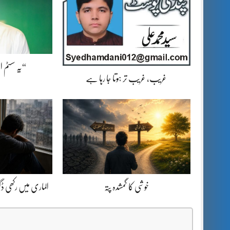
“یہ سسٹم 
غریب، غریب تر ہوتا جا رہا ہے
خوشی کا گمشدہ پتہ
الماری میں رکھی 