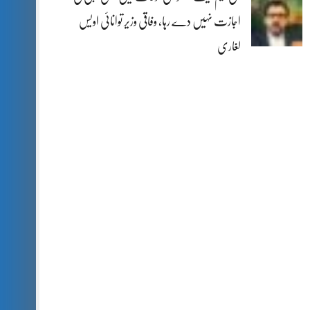
اجازت نہیں دے رہا، وفاقی وزیر توانائی اویس
لغاری