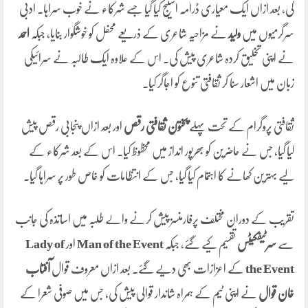
کی، بعد ازاں ایک معیاری ڈرامہ اسٹیج کیا گیا جسے شرکاء نے خوب سراہا۔ ادبی
سرگرمیوں میں
ولید
نے مزاحیہ شاعری کے ذریعے محفل کو خوشگوار بنایا، جبکہ
احمد
نے اپنی تخلیق کردہ شاعری پیش کی۔ اس کے علاوہ ایک طالبہ نے سرائیکی
زبان میں اشعار سنا کر ثقافتی تنوع کو اجاگر کیا۔
ثقافتی پروگرام کے تحت پہلے
پختون ثقافتی رقص
اور بعد ازاں پنجابی رقص پیش
کیا گیا، جس نے حاضرین کو بھرپور انداز میں محظوظ کیا۔ اس کے بعد شرکاء کے
لیے بہترین کھانے کا اہتمام کیا گیا، جس کے انتظامات کو خاص طور پر سراہا گیا۔
تقریب کے دوران مختلف پرفارمنسز پیش کرنے والے طلبہ میں اساتذہ کی جانب
سے
سرٹیفکیٹس
تقسیم کیے گئے، جبکہ
Man of the Event
اور
Lady of
the Event
کے اعزازات بھی دیے گئے۔ بعد ازاں معروف قوال
آفتاب
خان قوال
نے اپنی ٹیم کے ہمراہ شاندار قوالی پیش کی، جس میں صوفی شعرا کے