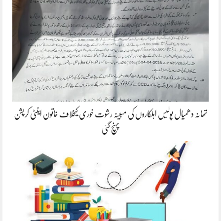
تھانہ دھمیال پولیس اہلکاروں کی مبینہ رشوت خوری کیخلاف خاتون اینٹی کرپشن
پہنچ گئی