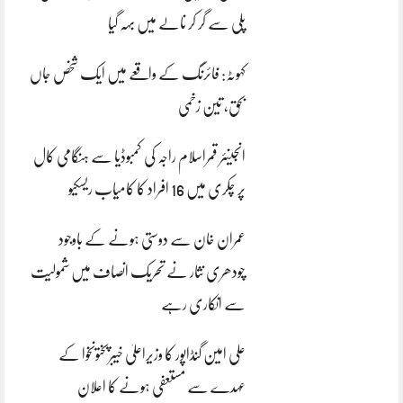
پلی سے گر کر نالے میں بہہ گیا
کہوٹہ: فائرنگ کے واقعے میں ایک شخص جاں
بحق، تین زخمی
انجینئر قمراسلام راجہ کی کمبوڈیا سے ہنگامی کال
پر چکری میں 16 افراد کا کامیاب ریسکیو
عمران خان سے دوستی ہونے کے باوجود
چودھری نثار نے تحریک انصاف میں شمولیت
سے انکاری رہے
علی امین گنڈاپور کا وزیراعلیٰ خیبرپختونخوا کے
عہدے سے مستعفی ہونے کا اعلان