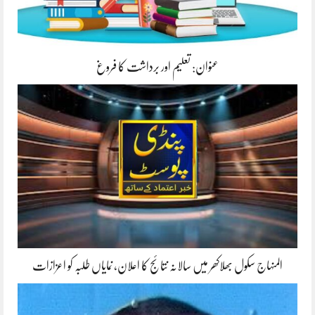
عنوان: تعلیم اور برداشت کا فروغ
المنہاج سکول بھلاکھر میں سالانہ نتائج کا اعلان، نمایاں طلبہ کو اعزازات