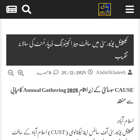
Skip
to
content
کیپیٹل یونیورسٹی میں سافٹ ویئر انجینئرنگ ڈیپارٹمنٹ کی سالانہ
تقریب
26/12/2025
Abdul Khateeb
0 تبصرے
CAUSE سوسائٹی کے زیرِ اہتمام Annual Gathering 2025 کامیابی
سے منعقد
اسلام آباد:
کیپیٹل یونیورسٹی آف سائنس اینڈ ٹیکنالوجی (CUST) اسلام آباد کے سافٹ