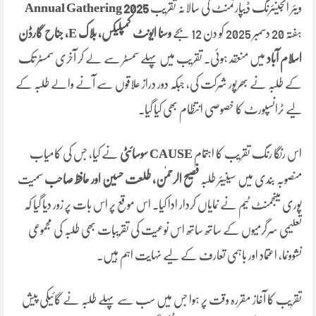
ویئر انجینئرنگ ڈیپارٹمنٹ کی سالانہ تقریب
Annual Gathering 2025
ہفتہ 20 دسمبر 2025 کو دن 12 بجے
وسنا ایونٹ کمپلیکس، بلاک E، جناح گارڈن
اسلام آباد
میں منعقد ہوئی۔ تقریب میں پہلے سمسٹر سے لے کر آخری سمسٹر تک
کے طلبہ نے بھرپور شرکت کی، جبکہ دور دراز علاقوں سے آنے والے طلبہ کے
لیے ٹرانسپورٹ کا خصوصی انتظام بھی کیا گیا۔
اس رنگا رنگ تقریب کا اہتمام
CAUSE سوسائٹی
نے کیا، جس کی کامیاب
منصوبہ بندی میں سینیئر طلبہ
فصیح الرحمٰن، طلعت حسین اور حافظ صاحب
سمیت
پوری مینجمنٹ ٹیم نے نمایاں کردار ادا کیا۔ اس موقع پر اس بات پر زور دیا گیا کہ
تعلیمی سرگرمیوں کے ساتھ ساتھ اس نوعیت کی تقریبات بھی طلبہ کی مجموعی
نشوونما، اعتماد اور باہمی تعارف کے لیے نہایت اہم ہیں۔
تقریب کا آغاز مقررہ وقت پر ہوا جس میں سب سے پہلے طلبہ نے گائیکی پیش