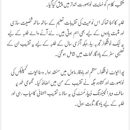
منتخب کلام کو نہایت خوبصورت انداز میں پیش کیا گیا۔
طلبہ کا کہنا تھا کہ اس نوعیت کی تقریبات تعلیم کے ساتھ ساتھ شخصیت سازی
اور مثبت یادوں کے لیے بھی اہم ہوتی ہیں۔ نئے آنے والے طلبہ کے لیے
یہ ایک خوشگوار تجربہ رہا، جبکہ آخری سال کے طلبہ کے لیے یہ تقریب ان کے
تعلیمی سفر کے یادگار لمحات میں شامل ہو گئی۔
پورا ایونٹ خوشگوار، منظم اور باوقار ماحول میں منعقد ہوا۔ وسنا ایونٹ کمپلیکس کی
خوبصورت اور کشادہ جگہ نے تقریب کے حسن میں اضافہ کیا۔ مجموعی طور پر
سافٹ ویئر انجینئرنگ ڈیپارٹمنٹ کی یہ سالانہ تقریب انتہائی کامیاب رہی اور
طلبہ کے لیے یادگار ثابت ہوئی۔