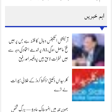
اہم خبریں
آرٹیفشل انٹلیجنس دجال کا فتنہ ہے جس پر ہمیں
فتح حاصل ہو گی،AI پر اندھے اعتماد کی وجہ سے
ہمیں خطرات لاحق ہیں پروفیسر احمد رفیق
کلرسیداں ڈکیتی‘ڈاکو1 کروڑ کے طلائی زیورات
لے اڑے
بھون نلہ میں افسوسناک حادثہ — بزرگ شخص