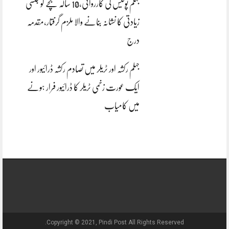
جہلم پولیس کی کارروائی،10 سالہ بچے کو جنسی
زیادتی کا نشانہ بنانے والا ملزم گرفتار،مقدمہ
درج
جہلم رکشہ اور ٹریلر میں تصادم رکشہ ڈرائیور اور
ایک عورت زخمی ٹریلر کا ڈرائیور فرار ہونے
میں کامیاب
Copyright © 2021, Pindi Post All Rights Reserved.