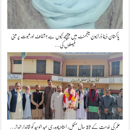
پاکستان ڈیٹا ڈرائیون مینجمنٹ میں پیچھے کیوں ہے؟شفاف اور ثبوت پر مبنی
فیصلوں کی…
علم کی خدمت کے 37 سال مکمل، استاد چوہدری عبد الوحید کو شاندار انداز…