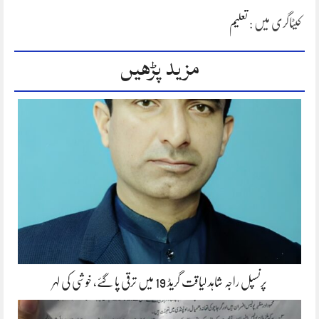
کیٹاگری میں :
تعلیم
مزید پڑھیں
پرنسپل راجہ شاہد لیاقت گریڈ 19 میں ترقی پا گئے، خوشی کی لہر