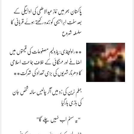
پاکستان بھر میں نمازِ عیدالاضحی کی ادائیگی کے
بعد سنتِ ابراہیمی کو زندہ رکھتے ہوئے قربانی کا
سلسلہ شروع
**راولپنڈی: پٹرولیم مصنوعات کی قیمتوں میں
اضافے اور مہنگائی کے خلاف جماعت اسلامی
کا دھرنا، شہریوں کی بڑی تعداد کی شرکت**
جہلم ٹرین کی زد میں آکر چالیس سالہ شخص جان
کی بازی ہارگیا
“یہ سسٹم اب نہیں چلے گا”