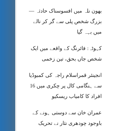
بھون نلہ میں افسوسناک حادثہ —
بزرگ شخص پلی سے گر کر نالے
میں بہہ گیا
کہوٹہ: فائرنگ کے واقعے میں ایک
شخص جاں بحق، تین زخمی
انجینئر قمراسلام راجہ کی کمبوڈیا
سے ہنگامی کال پر چکری میں 16
افراد کا کامیاب ریسکیو
عمران خان سے دوستی ہونے کے
باوجود چودھری نثار نے تحریک