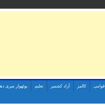
اقوامی
کالمز
آزاد کشمیر
تعلیم
پوٹھوار میری دھ