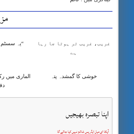
مزی
غریب، غریب تر ہوتا جا رہا
“یہ سسٹم ا
ہے
خوشی کا گمشدہ پتہ
الماری میں رک
دف
اپنا تبصرہ بھیجیں
آپکا ای میل ایڈریس شائع نہیں کیا جائے گا