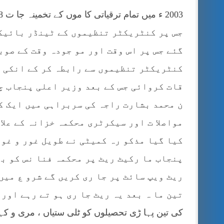
جس پر کنٹریکٹر تنظیموں کے ٹینڈر بائیکا
گئے جس پر اس وقت اور مو جودہ وقت کے صوب
کنٹریکٹر تنظیموں سے رابطہ کر کے انکی و
قات کروائی جس کے بعد وزیر اعلی پنجاب چ
ن محمد بشارت راجہ کی سربراہی میں ایک ک
مواصلا ت اور سیکرٹری محکمہ خزانہ کے عل
کیا گیا مذکو رہ کمیٹی نے طویل غور و غو 
پنجاب ما رکیٹ ریٹ پر محکمہ فنا نس کو بھ
ریٹ ویپ سائٹ پر جا ری کریں گے شرو ع میں 
کی تین پہا ڑی تحصیلوں کو ٹلی ستیاں ، مری و ک