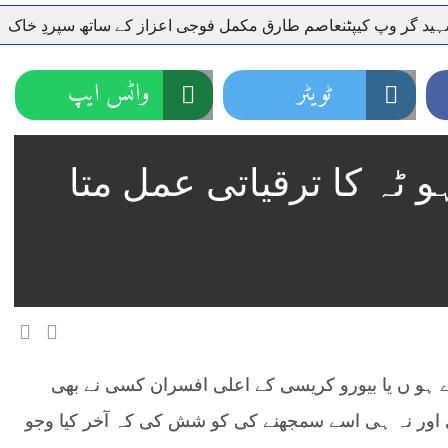
وپ کیپٹنعاصم طارق مکمل فوجی اعزاز کے ساتھ سپردِ خاک
وز
ٹویٹر
واٹس ایپ
 ٹہ کا ترقیاتی عمل متا
ے ہو ں یا بیورو کریسی کے اعلی افسران کسی نے بھی
 اور نہ ہی اسے سمجھنے کی کو شش کی کہ آخر کیا وجو