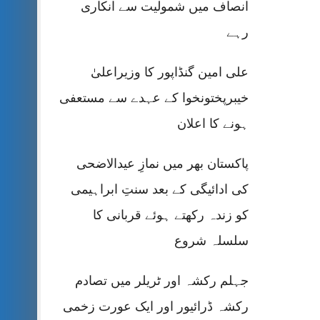
انصاف میں شمولیت سے انکاری
رہے
علی امین گنڈاپور کا وزیراعلیٰ
خیبرپختونخوا کے عہدے سے مستعفی
ہونے کا اعلان
پاکستان بھر میں نمازِ عیدالاضحی
کی ادائیگی کے بعد سنتِ ابراہیمی
کو زندہ رکھتے ہوئے قربانی کا
سلسلہ شروع
جہلم رکشہ اور ٹریلر میں تصادم
رکشہ ڈرائیور اور ایک عورت زخمی