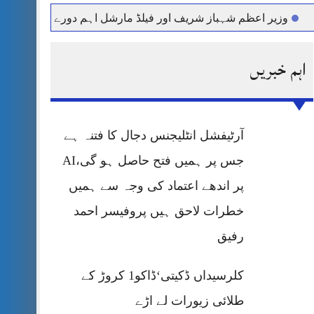
یر اعظم شہباز شریف اور فیلڈ مارشل اہم دورے پر سعودی عرب روا
اہم خبریں
آرٹیفشل انٹلیجنس دجال کا فتنہ ہے
جس پر ہمیں فتح حاصل ہو گی،AI
پر اندھے اعتماد کی وجہ سے ہمیں
خطرات لاحق ہیں پروفیسر احمد
رفیق
کلرسیداں ڈکیتی‘ڈاکو1 کروڑ کے
طلائی زیورات لے اڑے