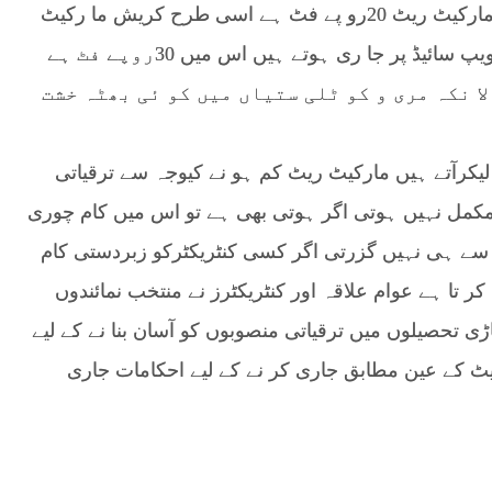
رنس پو ر کی ریت 60 روپے فٹ دستیاب ہے جبکہ مارکیٹ ریٹ 20رو پے فٹ ہے اسی طرح کریش ما رکیٹ
میں80رو پے میں ملتی ہے جبکہ ما رکیٹ ریٹ جو ویپ سائیڈ پر جا ری ہوتے ہیں اس میں 30روپے فٹ ہے
ا نکہ مری و کو ٹلی ستیاں میں کو ئی بھٹہ خشت
لیکرآتے ہیں مارکیٹ ریٹ کم ہو نے کیوجہ سے ترقیاتی
کمل نہیں ہوتی اگر ہوتی بھی ہے تو اس میں کام چوری
 سے ہی نہیں گزرتی اگر کسی کنٹریکٹرکو زبردستی کام
کر تا ہے عوام علاقہ اور کنٹریکٹرز نے منتخب نمائندوں
ڑی تحصیلوں میں ترقیاتی منصوبوں کو آسان بنا نے کے لیے
ٹ کے عین مطابق جاری کر نے کے لیے احکامات جاری