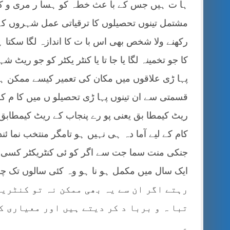
ہا ت ہیں جس کے با عث خطہ کو ہسا ر مری و کو 
مشتمل تینوں تحصیلوں کا ترقیاتی عمل شہروں کے م
رکھنے ولا شخص بھی اس با ت کا اندازہ لگا سکتا 
کا جو تخمینہ لگا یا جا تا یا کنٹر یکٹر کو جو ریٹ 
پہا ڑی علاقوں میں مکان کی تعمیر کیسے ممکن ہ
قسمتی سے ان تینوں پہا ڑی تحصیلو ں میں کا م کرنے
ریٹ کیمطا بق یعنی پو رے پنجاب کے ریٹ کیمطابق 
کام کے لیے آما دہ ہی نہیں ہو تامگر منتخب نما 
جنکی منت سما جت سے اگر کو ئی کنٹریکٹر کسی من
رہتے اگر ان سے یہ بھی ممکن نہ تو کنٹریک
تبا ہ و بربا د کر دیتے ہیں اور معیاری کا
۔