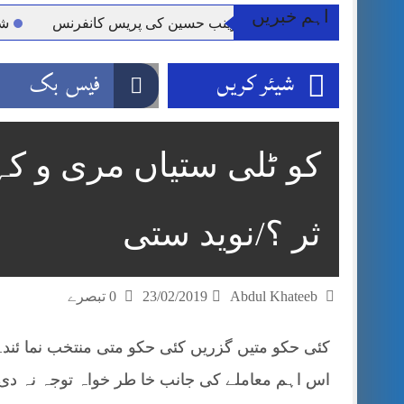
اہم خبریں
ر کلرسیداں سیدہ زینب حسین کی پریس کانفرنس
شہید گر 
شیئر کریں
فیس بک
کو ٹلی ستیاں مری و کہو
ثر ؟/نوید ستی
Abdul Khateeb
23/02/2019
0 تبصرے
کئی حکو متیں گزریں کئی حکو متی منتخب نما ئند
اس اہم معاملے کی جانب خا طر خواہ توجہ نہ دی