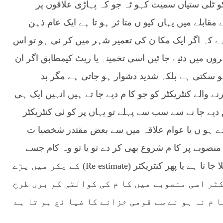
ٹلی ستیاں سمیت کہو ٹہ جو کہ پہاڑی علاقوں پر
قابلے میں یہاں کیو ں متا ثر ہو تا ہے ایک عام ذہن
ہے کہ اگر ایک مکا ن کی تعمیر شہر میں کر نی ہو تو اس
شہروں میں دئیے جا ئیں اسی تخمینہ یا ریٹ کیمطابق اگر ان
و سکتی ہے بلکہ شدید دشوار ہو جاتی ہے مگر بد
 والے کنٹریکٹر کو جو کا م دیے جا تے ہیں انہیں ایک ہی
دیے جا نے سے سب سے پہلے تو یہاں پر کو ئی کنٹریکٹر
ئندے ہو ں یا عوام علاقہ میں سے بعض مقتدر شخصیا ت
صوبے پر کا م شروع بھی کر دے تو یا تو وہ کام جسے
ایک سال میں مکمل ہو نا ہو وہ کئی سالوں تک چلا جا تا ہے یا پھر کنٹریکٹر (Re estimate) کے چکر میں پڑے
ٹر اسی منصوبے میں کا م کی کوالٹی کو بری طرح
 م نہ ہو نے سے قومی خزانے کا ضیا ئع ہو تا ہے