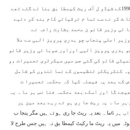
2003 ء میں تمام ترقیاتی کا موں کے تخمینہ جا ت 1998کے شیڈو ل آف ریٹ کیمطا بق بنا ئے گئے تھے
 ٹ کر نے سے تما م ترقیاتی کام بند کر دئیے
ا ئی وزیر قانو ن محمد بشارت راجہ نے
زیر اعلی پنجاب چو ہدری پرویز الہی سے ملا
و ہدری پرویز الہی اوراور صوبا ئی وزیر قانو
میٹی قائم کی گئی جس میں سیکرٹری تعمیرات ،و
اوہ کنٹریکٹر تنظیموں کے نما ئندوں کو شامل
ض کے بعد یہ فیصلہ کیا کہ محکمہ تعمیرا ت
یجے گا اور اسکے بعد محکمہ فنا نس ہر ما ہ یہ
ہر ما ہ یہ ریٹ جا ری ہو تے رہے بعد مین ہر
تین ما ہ بعد یہ ریٹ جا ری ہو تے رہے اور اب ہر 6ما ہ بعد یہ ریٹ جا ری ہو تے ہیں مگر پنجا ب
ہوٹہ میں یہ ریٹ ما رکیٹ کیمطا بق نہ ہیں جس طرح لا