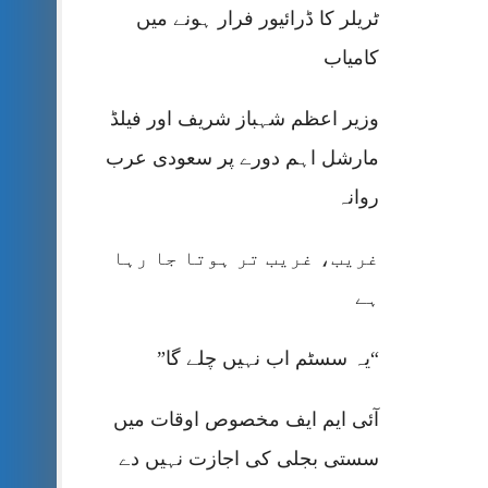
ٹریلر کا ڈرائیور فرار ہونے میں
کامیاب
وزیر اعظم شہباز شریف اور فیلڈ
مارشل اہم دورے پر سعودی عرب
روانہ
غریب، غریب تر ہوتا جا رہا
ہے
“یہ سسٹم اب نہیں چلے گا”
آئی ایم ایف مخصوص اوقات میں
سستی بجلی کی اجازت نہیں دے