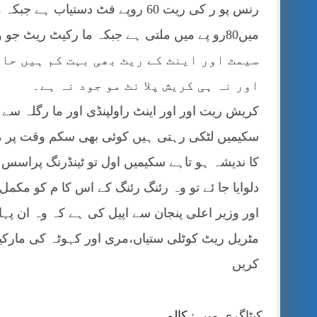
سیمٹ اور اینٹ کے ریٹ بھی بہت کم ہیں حا ل
اور نہ ہی کریش پلا نٹ مو جود نہ ہے۔
کریش ریت اور اور اینٹ راولپنڈی اور ما رگلہ سے 
سکیمیں لٹکی رہتی ہیں کوئی بھی سکم وقت پر م
کا ندیشہ ہو تاہے سکیمیں اول تو ٹینڈرنگ پراسس
دلوایا جا ئے تو وہ رئنگ رئنگ کے اس کا م کو مکمل 
اور وزیر اعلی پنجان سے اپیل کی ہے کہ وہ ان پہا
مٹریل ریٹ کوٹلی ستیاں،مری اور کہوٹہ کی مارکی
کریں
کیٹاگری میں :
کالم