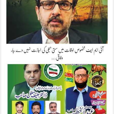
آئی ایم ایف مخصوص اوقات میں سستی بجلی کی اجازت نہیں دے رہا،
وفاقی…