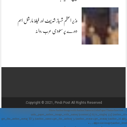
وزیر اعظم شہباز شریف اور فیلڈ مارشل اہم
دورے پر سعودی عرب روانہ
Copyright © 2021, Pindi Post All Rights Reserved.
// Show Author Image with Author Name in UrduPaper Theme function
urdu_paper_author_image_with_name($content) { if (is_single()) { $author_id =
get_the_author_meta('ID'); $author_name = get_the_author(); $author_avatar = get_avatar($author_id, 48);
// 48px size image $author_html = '