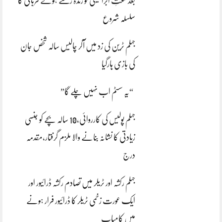
بعد سنتِ ابراہیمی کو زندہ رکھتے ہوئے قربانی کا
سلسلہ شروع
جہلم ٹرین کی زد میں آکر چالیس سالہ شخص جان
کی بازی ہارگیا
“یہ سسٹم اب نہیں چلے گا”
جہلم پولیس کی کارروائی،10 سالہ بچے کو جنسی
زیادتی کا نشانہ بنانے والا ملزم گرفتار،مقدمہ
درج
جہلم رکشہ اور ٹریلر میں تصادم رکشہ ڈرائیور اور
ایک عورت زخمی ٹریلر کا ڈرائیور فرار ہونے
میں کامیاب