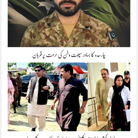
چارسدہ کا بہادر سپوت وطن کی حرمت پر قربان