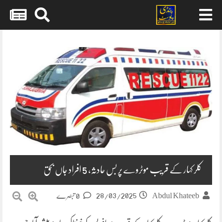
Skip
to
content
کلر کہار کے قریب موٹروے پر بس حادثہ، 5 افراد جاں بحق
28/03/2025
Abdul Khateeb
0 تبصرے