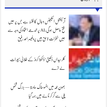
آرٹیفشل انٹلیجنس دجال کا فتنہ ہے جس پر ہمیں
فتح حاصل ہو گی،AI پر اندھے اعتماد کی وجہ سے
ہمیں خطرات لاحق ہیں پروفیسر احمد رفیق
کلرسیداں ڈکیتی‘ڈاکو1 کروڑ کے طلائی زیورات
لے اڑے
بھون نلہ میں افسوسناک حادثہ — بزرگ شخص
پلی سے گر کر نالے میں بہہ گیا