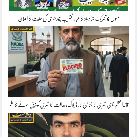
جموں 6 تحریک شاد باد کا عبدالخطیب چودھری کی حمایت کا اعلان
قائداعظم نامی شہری کا شناختی کارڈ بلاک،عدالت کا شہری کو پیش ہونے کا حکم