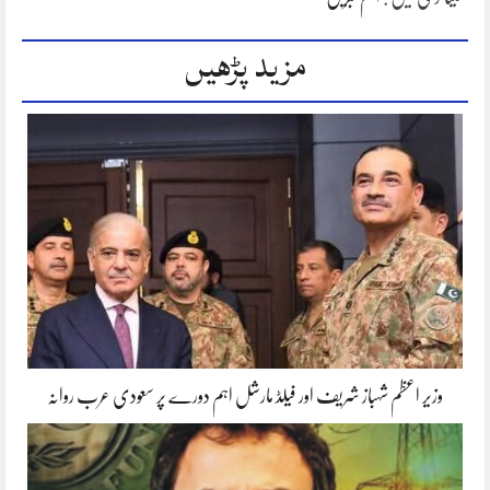
مزید پڑھیں
وزیر اعظم شہباز شریف اور فیلڈ مارشل اہم دورے پر سعودی عرب روانہ