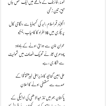
کہوٹہ: فائرنگ کے واقعے میں ایک شخص جاں
بحق، تین زخمی
انجینئر قمراسلام راجہ کی کمبوڈیا سے ہنگامی کال
پر چکری میں 16 افراد کا کامیاب ریسکیو
عمران خان سے دوستی ہونے کے باوجود
چودھری نثار نے تحریک انصاف میں شمولیت
سے انکاری رہے
علی امین گنڈاپور کا وزیراعلیٰ خیبرپختونخوا کے
عہدے سے مستعفی ہونے کا اعلان
پاکستان بھر میں نمازِ عیدالاضحی کی ادائیگی کے