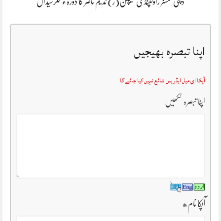
ڈپٹی کمشنر راولپنڈی کیپٹن(ر) ندیم ناصر کا دورہء کلرسیداں
اپنا تبصرہ بھیجیں
آپکا ای میل ایڈریس شائع نہیں کیا جائے گا
اپنا تبصرہ لکھیں
آپکا نام
*