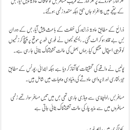
کلر کہار: موٹروے پر کلر کہار کے قریب مسافر بس کو خوفناک حادثہ پیش آیا، جس
کے نتیجے میں 5 افراد جاں بحق جبکہ متعدد زخمی ہوگئے۔
ذرائع کے مطابق حادثہ ڈرائیور کی غفلت کے باعث پیش آیا، جس کے دوران
بس بے قابو ہو کر الٹ گئی۔ ریسکیو ٹیموں نے فوری طور پر موقع پر پہنچ کر زخمیوں
کو قریبی اسپتال منتقل کیا، جہاں بعض کی حالت تشویشناک بتائی جا رہی ہے۔
پولیس نے واقعے کی تحقیقات کا آغاز کر دیا ہے جبکہ ابتدائی رپورٹس کے مطابق
تیز رفتاری اور لاپرواہی حادثے کی بنیادی وجوہات میں شامل ہیں۔
مسافر بس راولپنڈی سے وہاڑی جارہی تھی جس میں تیس مسافر سوار تھے زخمی
مسافروں میں سے مذید چار کی حالت تشویشناک بتائی جاتی ہے
کیٹاگری میں :
اہم خبریں