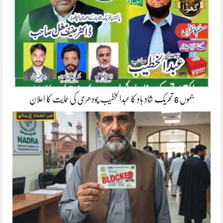
جموں 6 تحریک شاد باد کا عبدالخطیب چودھری کی حمایت کا اعلان