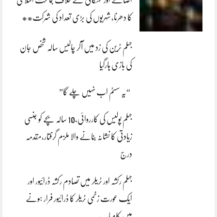
کا دھرنا، شہریوں کی بڑی تعداد کی شرکت**
جہلم ٹرین کی زد میں آکر چالیس سالہ شخص جان
کی بازی ہارگیا
“یہ سسٹم اب نہیں چلے گا”
جہلم پولیس کی کارروائی،10 سالہ بچے کو جنسی
زیادتی کا نشانہ بنانے والا ملزم گرفتار،مقدمہ
درج
جہلم رکشہ اور ٹریلر میں تصادم رکشہ ڈرائیور اور
ایک عورت زخمی ٹریلر کا ڈرائیور فرار ہونے
میں کامیاب