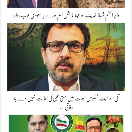
وزیر اعظم شہباز شریف اور فیلڈ مارشل اہم دورے پر سعودی عرب روانہ
آئی ایم ایف مخصوص اوقات میں سستی بجلی کی اجازت نہیں دے رہا،
وفاقی…