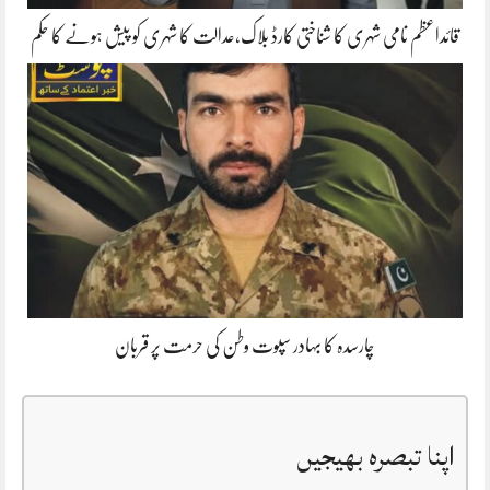
قائداعظم نامی شہری کا شناختی کارڈ بلاک،عدالت کا شہری کو پیش ہونے کا حکم
چارسدہ کا بہادر سپوت وطن کی حرمت پر قربان
اپنا تبصرہ بھیجیں