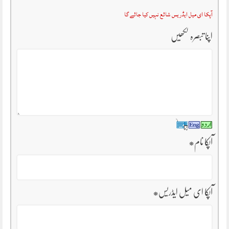
آپکا ای میل ایڈریس شائع نہیں کیا جائے گا
اپنا تبصرہ لکھیں
آپکا نام
*
آپکا ای میل ایڈریس
*