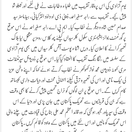
یومِ آزادی کی اس پروقار تقریب میں طلباء و طالبات نے ملی نغمے اور ٹیبلو شو
پیش کیے۔ تقریب سے راجہ صغیر احمد، ڈپٹی ڈی او داؤد اختر کیانی، ہیڈماسٹر سید
صدام حسین شاہ و دیگر نے خطاب کیا۔ ایم پی اے راجہ صغیر احمد نے اس موقع
پر گورنمنٹ بوائز ایلیمنٹری سکول کلرسیداں کیلئے چھ کلاس رومز پر مشتمل نیا بلاک
تعمیر کرانے کا اعلان کیا۔دریں اثناء پوسٹ آفس کلر سیداں میں بھی یوم آزادی
کے سلسلہ میں رنگا رنگ تقریب کا انعقاد کیا گیا۔اس موقع پر ڈویژنل سپرنٹنڈنٹ
مری کہوٹہ ڈویژن محمد نواز کھوکھر نے خطاب کرتے ہوئے کہا کہ اپنے وطن عزیز
کی نیک نامی اور اس کی تعمیر و ترقی کیلئے انتہائی محنت اور دیانت داری کیساتھ
کام کریں گے۔اس موقع پر ان لوگوں کو خراج تحسین پیش کرنے کا بھی وقت
ہے کہ جن کی قربانیوں سے تحریک پاکستان میں جان پڑی اور دنیا کے اس
وقت کی سپر پاور مجبور ہو گئی کہ وہ قائد اعظم محمد علی جناح کی قیادت میں چلنے والی
اس تحریک کو مانیں اور اس خطے میں پاکستان کے وجود کو قائم کریں۔پاکستان