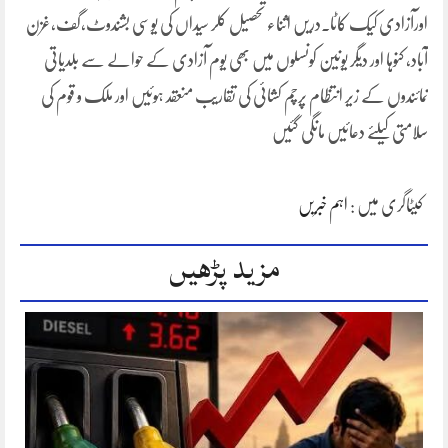
اورآزادی کیک کاٹا۔دریں اثناء تحصیل کلر سیداں کی یوسی بشندوٹ،گف،غزن
آباد، کنوہا اور دیگر یونین کونسلوں میں بھی یوم آزادی کے حوالے سے بلدیاتی
نمائندوں کے زیر انتظام پرچم کشائی کی تقاریب منعقد ہوئیں اور ملک و قوم کی
سلامتی کیلئے دعائیں مانگی گئیں
کیٹاگری میں :
اہم خبریں
مزید پڑھیں