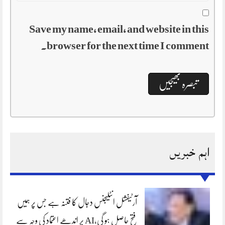
Save my name, email, and website in this
browser for the next time I comment.
اہم خبریں
آرٹیفشل انٹلیجنس دجال کا فتنہ ہے جس پر ہمیں
فتح حاصل ہو گی،AI پر اندھے اعتماد کی وجہ سے