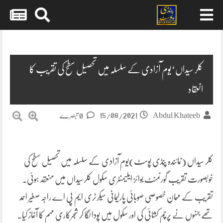
Skip
to
content
کلر سیداں‘یوم آزادی کے سلسلہ میں تحصیل سطح کی تقریب کا
انعقاد
15/08/2021
Abdul Khateeb
0 تبصرے
کلر سیداں (نمائندہ پنڈی پوسٹ)یومِ آزادی کے سلسلہ میں تحصیل سطح کی
خوبصورت تقریب گورنمنٹ بوائز ایلیمنٹری سکول کلرسیداں میں منعقد ہوئی۔
تقریب کے مہمانِ خصوصی صوبائی پارلیمانی سیکرٹری ایم پی اے راجہ صغیر احمد
تھے جنہوں نے پرچم کشائی کی اور سکول میں پودا لگا کر شجرکاری مہم کا آغاز کیا۔