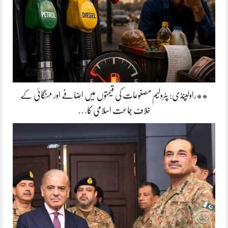
**راولپنڈی: پٹرولیم مصنوعات کی قیمتوں میں اضافے اور مہنگائی کے
خلاف جماعت اسلامی کا…