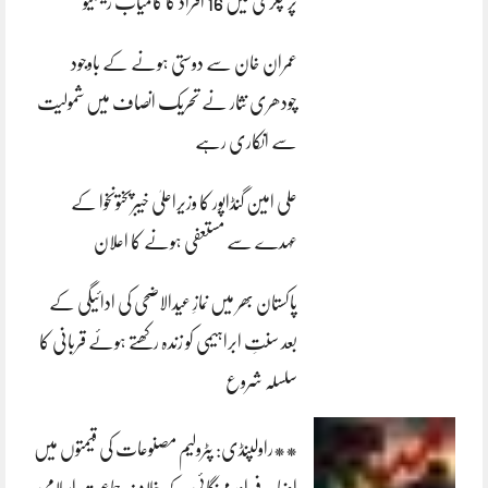
پر چکری میں 16 افراد کا کامیاب ریسکیو
عمران خان سے دوستی ہونے کے باوجود
چودھری نثار نے تحریک انصاف میں شمولیت
سے انکاری رہے
علی امین گنڈاپور کا وزیراعلیٰ خیبرپختونخوا کے
عہدے سے مستعفی ہونے کا اعلان
پاکستان بھر میں نمازِ عیدالاضحی کی ادائیگی کے
بعد سنتِ ابراہیمی کو زندہ رکھتے ہوئے قربانی کا
سلسلہ شروع
**راولپنڈی: پٹرولیم مصنوعات کی قیمتوں میں
اضافے اور مہنگائی کے خلاف جماعت اسلامی