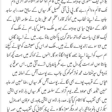
بلاشبہ ایک جمہوری جدوجہد کے نتیجے میں قائم ہوا تھا اور انشاء اللہ آخری دم
تک قائم و دائم رہے گا۔پی ٹی آئی تحصیل کلر سیداں کے سابق صدر راجہ ساجد
جاوید نے اپنے خطاب میں کہا کہ قائد اعظم محمد علی جناح نے علامہ اقبال کے
افکار کے مطابق سیاسی جدوجہد کے بعد یہ ملک حاصل کیا۔ہم نے ملک کو
ایک فلاحی ریاست کیساتھ ساتھ گرین پاکستان بنانا ہے۔میں نے اپنے گاؤں
میں 17 سو سے زائد پودے لگائے ہیں۔ملک اور اس کی معیشت کو بچانے کیلئے
ہم سب کو اپنے اپنے حصے کا پودا لگانا ہو گا۔انہوں نے کہا کہ میں بہت کچھ کہنا
چاہتا ہوں اور بہت کچھ دل میں ہے مگر پابندیاں اڑے آتی ہیں۔اس موقع پر
ڈویژنل سپرنٹنڈنٹ محمد نواز کھوکھر کی جانب سے پوسٹ آفس کے احاطہ میں
پچاس کے قریب پودے بھی لگائے۔پوسٹ آفس کلر سیداں رضا حسین اور عابد
حسین جنجوعہ بھی موجود تھے۔یوم آزاد کے سلسلہ میں کلر سیداں بار ایسوسی ایشن
میں بھی تقریب کا اہتمام کیا گیا۔صدر بار ایسوسی ایشن چوہدری عرفان احمد،جنرل
سیکرٹری بانو جہانگیر راجہ اور دیگر معزز وکلاء نے پرچم کشائی کی تقریب میں حصہ لیا