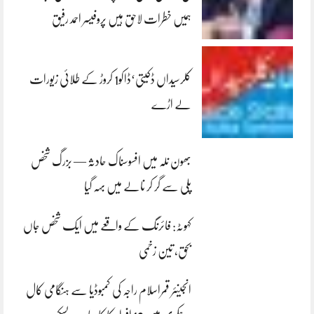
ہمیں خطرات لاحق ہیں پروفیسر احمد رفیق
کلرسیداں ڈکیتی‘ڈاکو1 کروڑ کے طلائی زیورات
لے اڑے
بھون نلہ میں افسوسناک حادثہ — بزرگ شخص
پلی سے گر کر نالے میں بہہ گیا
کہوٹہ: فائرنگ کے واقعے میں ایک شخص جاں
بحق، تین زخمی
انجینئر قمراسلام راجہ کی کمبوڈیا سے ہنگامی کال