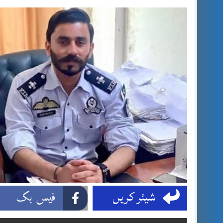
شیئر کریں
فیس بک