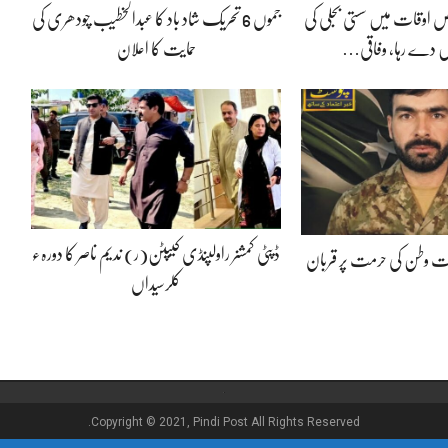
 اوقات میں سستی بجلی کی
جموں 6 تحریک شاد باد کا عبدالخطیب چودھری کی
 دے رہا، وفاقی…
حمایت کا اعلان
ڈپٹی کمشنر راولپنڈی کیپٹن(ر) ندیم ناصر کا دورہء
پوت وطن کی حرمت پر قربان
کلرسیداں
Copyright © 2021, Pindi Post All Rights Reserved.