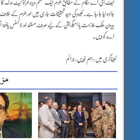
ایف آئی اے حکام کے مطابق ملزم ایک منظم ویزہ فراڈ نیٹ ورک کا حصہ
جائزہ لیا جا رہا ہے۔ کیسز کی مزید تحقیقات جاری ہیں اور ملزم کے خلاف ق
بیرون ملک ملازمت یا امیگریشن کے لیے صرف مستند اور لائسنس یافتہ ا
اے کو دیں۔
کیٹاگری میں :
اہم خبریں
،
جرائم
مزی