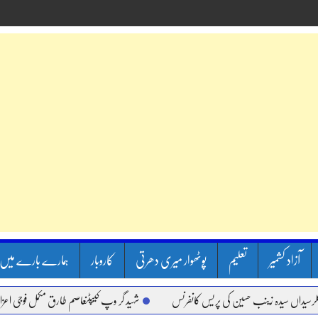
آزاد کشمیر
تعلیم
پوٹھوار میری دھرتی
کاروبار
ہمارے بارے میں
 سیدہ زینب حسین کی پریس کانفرنس
شہید گر وپ کیپٹنعاصم طارق مکمل فوجی اعزاز کے ساتھ