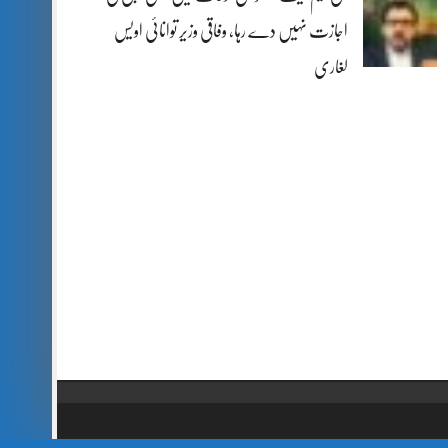
اجازت نہیں دے رہا، وفاقی وزیر توانائی اویس
لغاری