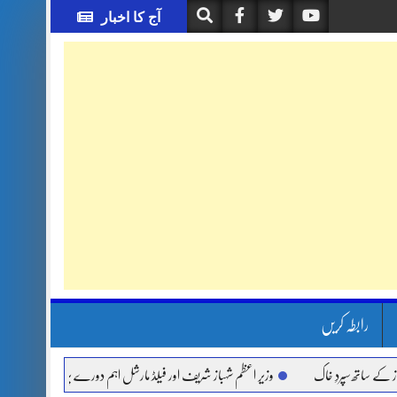
آج کا اخبار
رابطہ کریں
 سپردِ خاک
وزیر اعظم شہباز شریف اور فیلڈ مارشل اہم دورے پر سعودی عرب روانہ