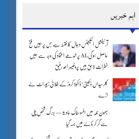
اہم خبریں
آرٹیفشل انٹلیجنس دجال کا فتنہ ہے جس پر ہمیں فتح
حاصل ہو گی،AI پر اندھے اعتماد کی وجہ سے ہمیں
خطرات لاحق ہیں پروفیسر احمد رفیق
کلرسیداں ڈکیتی‘ڈاکو1 کروڑ کے طلائی زیورات لے
اڑے
بھون نلہ میں افسوسناک حادثہ — بزرگ شخص پلی
سے گر کر نالے میں بہہ گیا