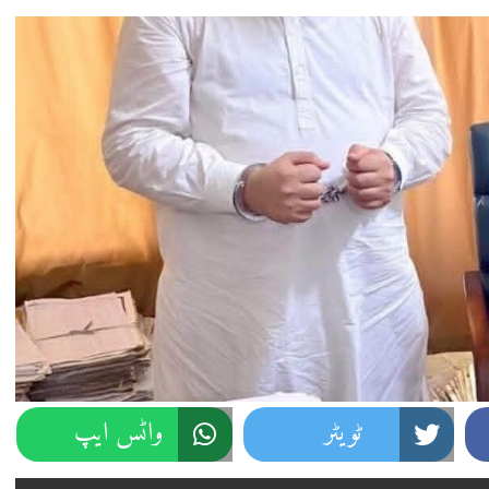
ٹویٹر
واٹس ایپ