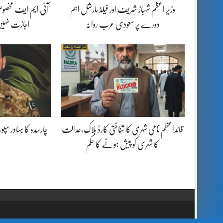
وزیر اعظم شہباز شریف اور فیلڈ مارشل اہم
آئی ایم ایف مخصوص
دورے پر سعودی عرب روانہ
اجازت نہیں
قائداعظم نامی شہری کا شناختی کارڈ بلاک،عدالت
چارسدہ کا بہادر س
کا شہری کو پیش ہونے کا حکم