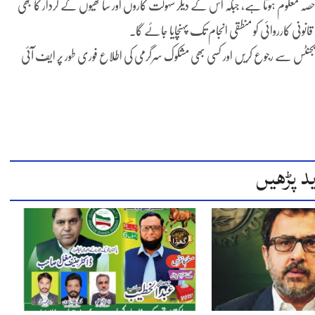
 معلوم ہوتا ہے، جبکہ اس کے دیگر سہولت کاروں اور ساتھیوں کے کردار کا بھی
انونی کارروائی کو منطقی انجام تک پہنچایا جائے گا۔
یجنٹس سے رجوع کریں اور کسی بھی مشکوک سرگرمی کی اطلاع فوری طور پر ایف آئی
د پڑھیں