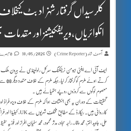
کلرسیداں گرفتار شہزاد بٹ کیخلاف
انکوائریاں،ویریفکیشنز اور مقدمات ب
18/05/2026
آصف شاہ (Crime Reporter)
0 تبصرے
ایف آئی اے اینٹی ہیومن ٹریفکنگ سرکل راولپنڈی نے بیرون ملک ملاز
کرتے ہوئ
معصوم لوگوں سے کروڑوں روپے ہتھیائے ہیں ۔
تحقیقات کے دوران یہ بھی انکشاف ہوا کہ ملزم کے خلاف ویزہ فراڈ اور انس
کارروائی ہیں۔ ریکار
علی، جاوید اختر، محمد وقار، راجہ سجاد، مدثر محمود، محمد سفیان افراز اور ف