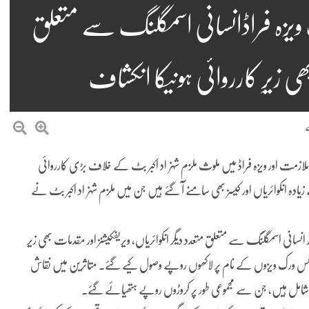
 ویزہ فراڈانسانی اسمگلنگ سے متعلق
ھی زیرِ کارروائی ہونیکا انکشاف
مت اور ویزہ فراڈ میں ملوث ملزم شہزاد اکبر بٹ کے خلاف بڑی کارروائی
ے ملزم کو گرفتار کر لیا، جبکہ ملزم کے خلاف متعدد دیگر 08 سے زیادہ انکوائریاں اور کیسز بھی سامنے آ گئے ہیں جن میں ملزم شہزاد اکبر بٹ نے
انی اسمگلنگ سے متعلق متعدد دیگر انکوائریاں، ویریفکیشنز اور مقدمات بھی زیرِ
ڈ کے مطابق مختلف شہریوں سے UK، کینیڈا اور فرانس ورک ویزوں کے نام پر لاکھوں روپے وصول کیے گئے۔ متاثرین میں نقاش
وزیہ حفیظ شامل ہیں، جن سے مجموعی طور پر کروڑوں روپے ہتھیائے گئے۔