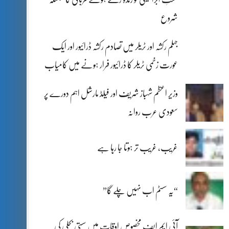
شروع
جہلم رکشہ اور ٹریلر میں تصادم رکشہ ڈرائیور اور ایک
عورت زخمی ٹریلر کا ڈرائیور فرار ہونے میں کامیاب
وزیر اعظم شہباز شریف اور فیلڈ مارشل اہم دورے پر
سعودی عرب روانہ
غریب، غریب تر ہوتا جا رہا ہے
“یہ سسٹم اب نہیں چلے گا”
آئی ایم ایف مخصوص اوقات میں سستی بجلی کی