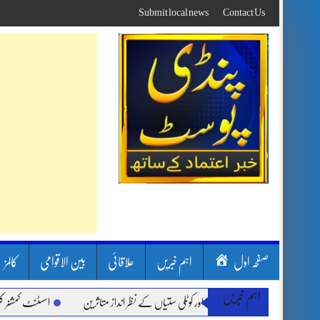
Skip
Submit local news
Contact Us
to
content
صفحہ اول
اہم خبریں
علاقائی
بین الاقوامی
کالمز
اہم خبریں
بارشیں، لینڈ سلائیڈنگ اور کوٹلی ستیاں کے نظر انداز متاثرین
اسسٹنٹ کمشنر کلرسیداں