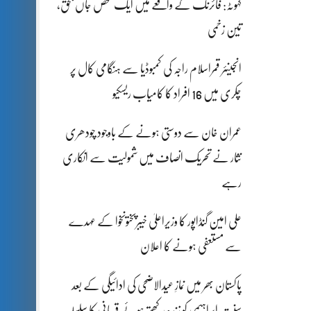
کہوٹہ: فائرنگ کے واقعے میں ایک شخص جاں بحق،
تین زخمی
انجینئر قمراسلام راجہ کی کمبوڈیا سے ہنگامی کال پر
چکری میں 16 افراد کا کامیاب ریسکیو
عمران خان سے دوستی ہونے کے باوجود چودھری
نثار نے تحریک انصاف میں شمولیت سے انکاری
رہے
علی امین گنڈاپور کا وزیراعلیٰ خیبرپختونخوا کے عہدے
سے مستعفی ہونے کا اعلان
پاکستان بھر میں نمازِ عیدالاضحی کی ادائیگی کے بعد
سنتِ ابراہیمی کو زندہ رکھتے ہوئے قربانی کا سلسلہ