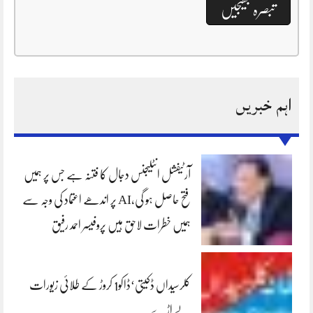
اہم خبریں
آرٹیفشل انٹلیجنس دجال کا فتنہ ہے جس پر ہمیں
فتح حاصل ہو گی،AI پر اندھے اعتماد کی وجہ سے
ہمیں خطرات لاحق ہیں پروفیسر احمد رفیق
کلرسیداں ڈکیتی‘ڈاکو1 کروڑ کے طلائی زیورات
لے اڑے