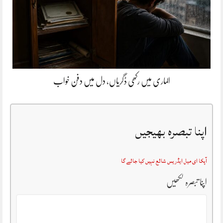
الماری میں رکھی ڈگریاں، دل میں دفن خواب
اپنا تبصرہ بھیجیں
آپکا ای میل ایڈریس شائع نہیں کیا جائے گا
اپنا تبصرہ لکھیں