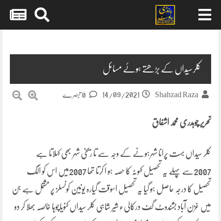
Skip
to
content
کلرسیداں کے بڑھتے ہوئے مسائل
14/09/2021
Shahzad Raza
0 تبصرے
تحریر چوہدری محمد اشفاق
کلر سیداں بہت پرانا شہرہونے کے وجہ سے تا ریخی شہر بھی کہلاتا ہے
2007سے پہلے یہ تحصیل کہوٹہ کا حصہ ہو ا کرتا تھا 2007میں اس کو الگ
تحصیل کا درجہ حاصل ہو گیا یہ تحصیل اسوقت گیارہ یونین کونسلز پر مشتمل ہے جن
میں غزن آباد بشندوٹ گف درکالیء شیر شاہی کلر سیداں کنویاچوہا خالصہ بھلا کر دو