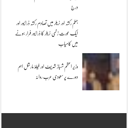
درج
جہلم رکشہ اور ٹریلر میں تصادم رکشہ ڈرائیور اور
ایک عورت زخمی ٹریلر کا ڈرائیور فرار ہونے
میں کامیاب
وزیر اعظم شہباز شریف اور فیلڈ مارشل اہم
دورے پر سعودی عرب روانہ