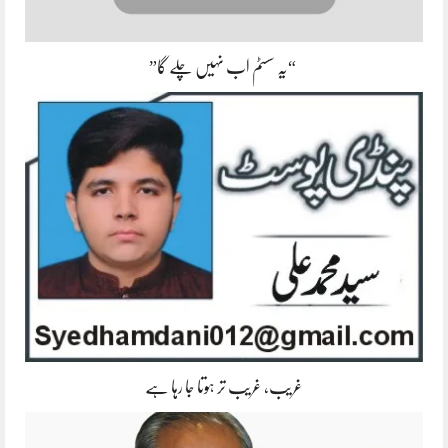
“یہ سسٹم اب نہیں چلے گا”
غریب، غریب تر ہوتا جا رہا ہے