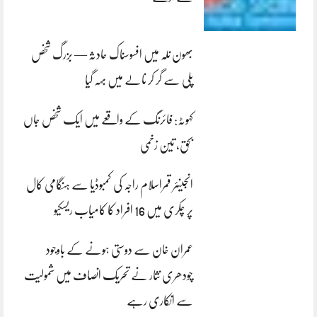
بھون نلہ میں افسوسناک حادثہ — بزرگ شخص
پلی سے گر کر نالے میں بہہ گیا
کہوٹہ: فائرنگ کے واقعے میں ایک شخص جاں
بحق، تین زخمی
انجینئر قمراسلام راجہ کی کمبوڈیا سے ہنگامی کال
پر چکری میں 16 افراد کا کامیاب ریسکیو
عمران خان سے دوستی ہونے کے باوجود
چودھری نثار نے تحریک انصاف میں شمولیت
سے انکاری رہے