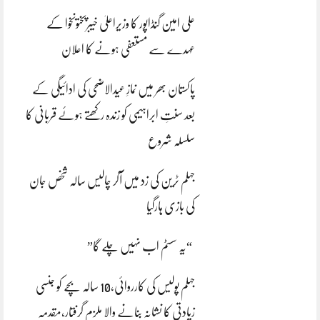
علی امین گنڈاپور کا وزیراعلیٰ خیبرپختونخوا کے
عہدے سے مستعفی ہونے کا اعلان
پاکستان بھر میں نمازِ عیدالاضحی کی ادائیگی کے
بعد سنتِ ابراہیمی کو زندہ رکھتے ہوئے قربانی کا
سلسلہ شروع
جہلم ٹرین کی زد میں آکر چالیس سالہ شخص جان
کی بازی ہارگیا
“یہ سسٹم اب نہیں چلے گا”
جہلم پولیس کی کارروائی،10 سالہ بچے کو جنسی
زیادتی کا نشانہ بنانے والا ملزم گرفتار،مقدمہ