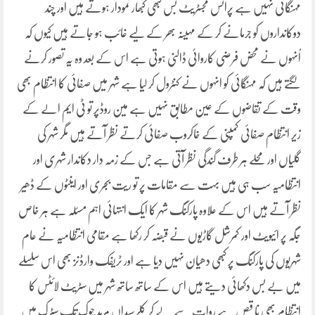
مہنگائی نہیں ہے پرائس مجسٹریٹ بس کبھی کبھار نمودار ہوتے ہیں اور چند
دوکانداروں کو جرمانے کر کے مہینہ بھر کے لیے غائب ہو جاتے ہیں کیوں کہ
اُنہوں نے محض فرضی کاروائی ڈالنی ہوتی ہے اس کے بعد وہ یہ تصور کرنے
لگتے ہیں کہ مہنگائی کو انہوں نے کنٹرول کر لیا ہے شہر میں صفائی کا انتظام بھی
وقت کے تقاضوں کے عین مطابق نہیں ہے مین روڈپر تو ٹی ایم الے کے
زیر انتظام صفائی کمپنی کے خاکروب صفائی کرتے نظر آتے ہیں مگر شہر کی
گلیاں اور محلے ہر طرف گندگی نظر آتی ہے جس کے زمہ دار دکاندار شہری اور
انتظامیہ سب ہی ہیں بہت سے مقامات پر تو ریت بجری اور اینٹوں کے ڈھیر
نظر آتے ہیں اس کے علاوہ پارکنگ شہر کا ایک انتہائی اہم مسئلہ ہے ہر خاص
جگہ پر ائیویٹ اور کمرشل گاڑیوں نے قبضہ کر رکھا ہے مقامی انتظامیہ نے عام
شہریوں کی پارکنگ پر کبھی دھیان نہیں دیا ہے اور ٹریفک وارڈنز بھی اس سلسلے
میں بے بس دکھائی دیتے ہیں اس کے ساتھ ساتھ شہر میں سٹریٹ لائٹس کا
انتظام بھی نا قص ہے روات سے لے کر کلرسیداں مرید چوک تک سٹرک میں