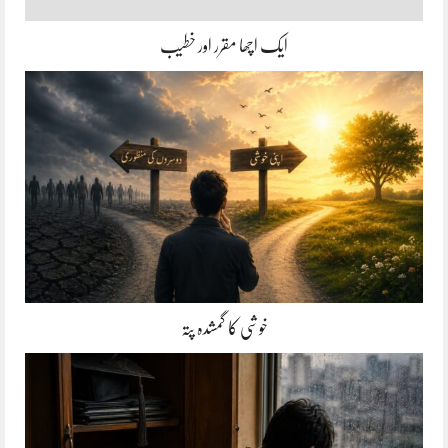
ایک اچھا مقرر اور خطیب
خوشی کا گمشدہ پتہ