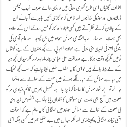
اطراف گاڑیاں اسی طرح کھڑی ہوتی ہیں وارڈن والے صرف غریب ٹیکسی
ڈرائیوروں اور سوزوکی ڈرائیوں اور خاص کر جو گاڑی کہیں باہر سے آ جائے ان
کے چالان کرتے نظر آتے ہیں کسی پجارو اور کار کو نہیں روکتے اس کے علاوہ
بھی بہت سے سارے بدانتظامی مسائل موجود ہیں جن کیوجہ سے عام آدمی کی
زندگی انتہائی اجیرن بنی ہوئی ہے موجودہ ایم پی اے کچھ بہتریوں کے لیے کوشاں
تو ہیں مگرکچھ وقت درکار ہے صداقت علی عباسی چند ماہ بعد بعد کلر سیداں کچھ دیر
کے لے بیٹھ جاتے ہیں تو اس کا یہ مطلب نہیں لینا چاہیے کہ سب کچھ ٹھیک
چل رہا ہے مسائل کے انبار لگے ہوئے ہیں صحت کے حوالے سے دیکھا
جائے تو بے شمار مسائل کا سامنا کرنا پڑ رہا ہے تحصیل بھر میں قائم بنیادی مراکز
صحت میں آج بھی بہت سی سہولتوں کا فقدان پایا جاتا ہے بلخصوص زچہ و بچہ
کی صحت کے حوالے سے مسائل موجود ہیں مہنگائی کا یہ عالم ہے کہ اسوقت
جتنی زیادہ مہنگائی چوکپنڈوڑی اور کلر سیداں میں ہے ضلع بھر میں کسی جہگہ اتنی