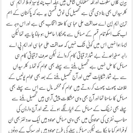
بیرن کلاں سکوٹ اور نلہ مسلماناں شامل ہیں جبکہ اب چند یو سیز کو ملا کر ایم سی
کلرسیداں بھی بنا دی گئی ہے تحصیل کی خوش قسمتی یہ ہے کہ پاکستان کے اہم
ترین ایم این اے صداقت علی عباسی کا حلقہ انتخاب بھی ہے اور اس وجہ سے
اب تک اسکو تمام قسم کے مسائل سے چھٹکارا حاصل ہو جانا چاہیے تھا لیکن
ایسا ہوا نہیں اس میں کوئی شک نہیں کہ صداقت علی عباسی اور ایم پی اے
راجہ صغیراحمدنے بے شمارتر قیاتی کام کروائے لیکن صرف ترقیاتی کام ہی
مسائل کا حل نہیں ہے تحصیل بننے سے پہلے بھی عوام کو تھانہ کلر سیداں
سے بے شمار شکایات تھیں اور آج تحصیل بننے کے بعد بھی عوام پولیس کے
خلاف پھوٹ پھوٹ کر روتے ہیں عوام کو محکمہ مال سے اس سے پہلے بھی
مسائل کا سامنا تھا اور آج بھی وہی مشکلات پیش آرہی ہیں تحصیل بننے سے
پہلے بھی ٹریفک کے مسائل کے انیارلگے ہوئے تھے اور آج وارڈن کی
مناسب نفری کی موجودگی میں بھی وہی مسائل موجود ہیں ایک عدد لفئر بھی ان
کو فراہم کیا جا چکا ہے لیکن مسائل پہلے کی طرح موجود ہیں اور سڑک کے دونوں