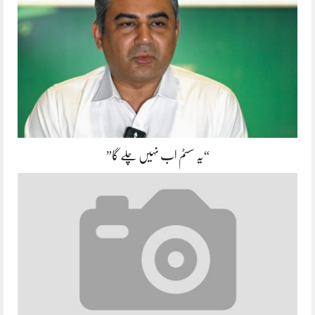
“یہ سسٹم اب نہیں چلے گا”