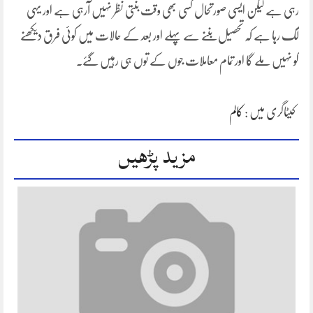
رہی ہے لیکن ایسی صورتحال کسی بھی وقت بنتی نظر نہیں آرہی ہے اور یہی
لگ رہا ہے کہ تحصیل بننے سے پہلے اور بعد کے حالات میں کوئی فرق دیکھنے
کو نہیں ملے گا اور تمام معاملات جوں کے توں ہی رہیں گئے۔
کیٹاگری میں :
کالم
مزید پڑھیں