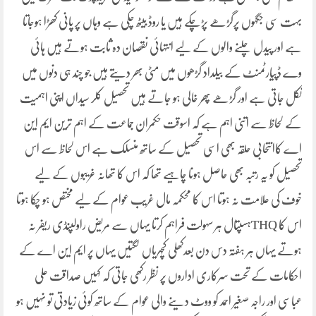
بہت سی جگہوں پرگڑھے پڑچکے ہیں یا روڈ بیٹھ چکی ہے وہاں پر پانی کھڑا ہوجاتا
ہے اور پیدل چلنے والوں کے لیے انتہائی نقصان دہ ثابت ہوتے ہیں ہائی
وے ڈپیارٹمنٹ کے بیلداد گڑھوں میں مٹی بھر دیتے ہیں جو چند ہی دنوں میں
نکل جاتی ہے اور گڑھے پھر خالی ہو جاتے ہیں تحصیل کلر سیداں اپنی اہمیت
کے لحاظ سے اتنی اہم ہے کہ اسوقت حکمران جماعت کے اہم ترین ایم این
اے کاانتحابی حلقہ بھی اسی تحصیل کے ساتھ منسلک ہے اس لحاظ سے اس
تحصیل کو یہ رتبہ بھی حاصل ہونا چاہیے تھا کہ اس کا تھانہ غریبوں کے لیے
خوف کی علامت نہ ہوتا اس کا محکمہ مال غریب عوام کے لیے مختص ہو چکا ہوتا
اس کا THQہسپتال ہر سہولت فراہم کرتا یہاں سے مریض راولپنڈی ریفر نہ
ہوتے یہاں ہر ہفتہ دس دن بعدکھلی کچہریاں لگتیں یہاں پر ایم این اے کے
احکامات کے تحت سرکاری اداروں پر نظر رکھی جاتی کہ کہیں صداقت علی
عباسی اور راجہ صغیر احمد کو ووٹ دینے والی عوام کے ساتھ کوئی زیادتی تو نہیں ہو