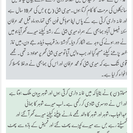
سائیکلوں کی مرمت کا کام کرتا ہوں۔میری بیٹی (ع) جس کی عمر 19 سال ہے
اور خانہ داری کرتی ہے کے پاس اپنا موبائل فون بھی تھا،دو ماہ قبل محمد عرفان
سکنہ فیصل آباد بھابھی کے ہمراہ میری بیٹی کے رشتہ کیلئے میرے گھر آیا جو میں
نے دور ہونے کی وجہ سے انکار کر دیا۔گزشتہ روز قریب ڈیڈھ بجے دن،میں نماز
جمعہ پڑھنے کیلئے مسجد گیا اور جب واپس آیا تو میری بیٹی گھر پر موجود نہ تھی۔مجھے
قوی شک ہے کہ میری بیٹی کو محمد عرفان اور اس کی بھابھی نے ورغلا پھسلا کر
اغواء کر لیا ہے۔
مسماۃ (ن) نے بتایا کہ میں خانہ داری کرتی ہوں اور شوہر بیرون ملک ہوتا ہے
اور اس نے دوسری شادی کر رکھی ہے۔اب میرے شوہر کا بھائی
عبدالوہاب،شوہر اور شوہر کا والد مجھے مارنے پیٹنے کیلئے میرے گھر آ گئے اور
گھسیٹتے رہے جس سے میرے کپڑے پھٹ گئے اور قمیض کے بازو سے پھٹ