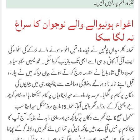
گئیاور جسم پر رگڑیں آئیں۔
اغواء ہونیوالے والے نوجوان کا سراغ
نہ لگا سکا
تھانہ کلر سیداں پولیس نے ڈیڈھ ماہ قبل اغواء ہونے والے لڑکے کی اغواء کی
ایف آئی آر کاٹی نہ ہی اسے ابھی تک بازیاب کروا سکی۔ محمد یسین سکنہ میانہ
موہڑہ داخلی شاہ باغ نے مقدمہ درج کراتے ہوئے بیان دیا کہ میں نے چار ماہ
قبل اپنے خالہ زاد بھانجے ربنواز کی وساطت سے چوکپنڈوری میں بیٹریوں کی
دکان پر کام پر لگوایا۔عرصہ چار ماہ سے میرا بیٹا وہاں پر کام سیکھتا رہا اور شام کو چھ
بجے چھٹی کر کے روزانہ گھر واپس آجاتا تھا۔15 مارچ بروزمنگل میرا بیٹا حسب
معمول صبح8 بجے گھر سے دکان پر گیا کچھ دیر بعد حاجی زاہد نے بتایا کہ آج آپ کا
بیٹا کام پر نہیں آیا ہے،میں چونکہ ڈیوٹی پر تھا اس لئے گھر میں رابطہ کر کے پوچھا