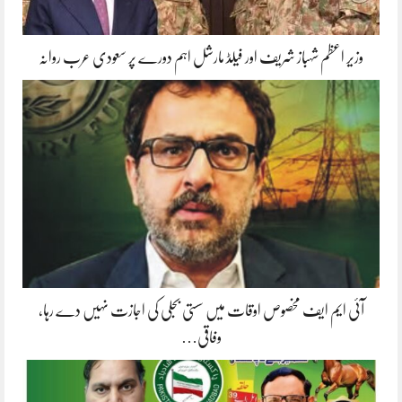
وزیر اعظم شہباز شریف اور فیلڈ مارشل اہم دورے پر سعودی عرب روانہ
آئی ایم ایف مخصوص اوقات میں سستی بجلی کی اجازت نہیں دے رہا،
وفاقی…