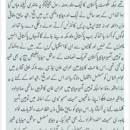
تھے جبکہ حکومت پاکستان کا ایک وفد روضہ رسولﷺ پر حاضری کیلئے وہاں گیا
ہوا تھا اس کے بعد سائل نے ایک اور ویڈیو دیکھی جس میں شیخ رشید سابق وفاقی
وزیر داخلہ مورخہ 27 اپریل،پریس کانفرنس کرتے ہوئے دھمکی دے رہا تھا اور
لوگوں کو اکسا رہا تھا کہ جب پاکستانی وفد مکہ مدینے جائے گا تو وہاں پاکستانی انہیں
چھوڑیں گے نہیں اور گالیوں سے ان کا استقبال کریں گے۔میں نے دیکھا کہ
یہ توہین آمیز ویڈیو پاکستان تحریک انصاف کے سوشل میڈیا آفیشل پیج پر بھی شیئر
کی گئی تھی۔اس جماعت کا چیئرمین عمران خان نیازی ہے جو کہ اپنی تقاریر میں
عوام الناس کو مسلسل اشتعال دلاتا رہا اور اس کے اور شیخ رشید احمد کے کہنے پر یہ
سارا واقعہ رونما ہوا جبکہ توہین آمیز ویڈیو میں عمران خان کا قریبی ساتھی صاحبزادہ
جہانگیر عرف چیکو اپنے ساتھیوں سمیت مسجد نبوی کے احاطہ میں توہین آمیز
کلمات کہنے پر اکساتا رہا۔اس ویڈیو کو سابق وفاقی وزیر اطلاعت و نشریات فواد
چوہدری سمیت متعدد افراد نے بھی شیئر کیا۔یہ ویڈیو مسلسل سوشل میڈیا پر شیئر