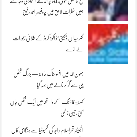
فتح حاصل ہو گی،AI پر اندھے اعتماد کی وجہ سے
ہمیں خطرات لاحق ہیں پروفیسر احمد رفیق
کلرسیداں ڈکیتی‘ڈاکو1 کروڑ کے طلائی زیورات
لے اڑے
بھون نلہ میں افسوسناک حادثہ — بزرگ شخص
پلی سے گر کر نالے میں بہہ گیا
کہوٹہ: فائرنگ کے واقعے میں ایک شخص جاں
بحق، تین زخمی
انجینئر قمراسلام راجہ کی کمبوڈیا سے ہنگامی کال