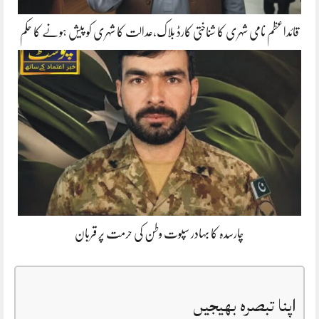
قائداعظم نامی شہری کا شناختی کارڈ بلاک،عدالت کا شہری کو پیش ہونے کا حکم
چارسدہ کا بہادر سپوت وطن کی حرمت پر قربان
اپنا تبصرہ بھیجیں