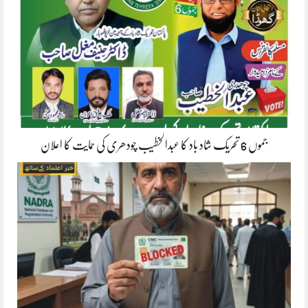
جموں 6 تحریک شاد باد کا عبدالخطیب چودھری کی حمایت کا اعلان