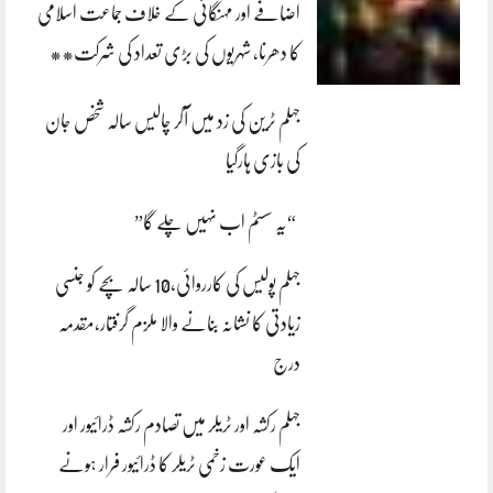
اضافے اور مہنگائی کے خلاف جماعت اسلامی
کا دھرنا، شہریوں کی بڑی تعداد کی شرکت**
جہلم ٹرین کی زد میں آکر چالیس سالہ شخص جان
کی بازی ہارگیا
“یہ سسٹم اب نہیں چلے گا”
جہلم پولیس کی کارروائی،10 سالہ بچے کو جنسی
زیادتی کا نشانہ بنانے والا ملزم گرفتار،مقدمہ
درج
جہلم رکشہ اور ٹریلر میں تصادم رکشہ ڈرائیور اور
ایک عورت زخمی ٹریلر کا ڈرائیور فرار ہونے