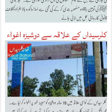
کی جارہی ہے جس سے تمام مسلمانوں کی دل آزادی ہو رہی ہے۔مسجد نبوی
ﷺ کی توہین باقادہ منصوبہ بندی کر کے کی گئی ہے لہذا مذکورہ بالا افراد کیخلاف
قانونی کارروائی عمل میں لائی جائے
کلرسیداں کے علاقہ سے دوشیزہ اغواء
کلر سیداں کے نواحی علاقہ میں 19 سالہ دوشیزہ کو مبینہ طور پر اغواء کر لیا ہے۔
محمد اکمل نے تھانہ کلر سیداں میں مقدمہ درج کراتے ہوئے بیان کیا کہ میں