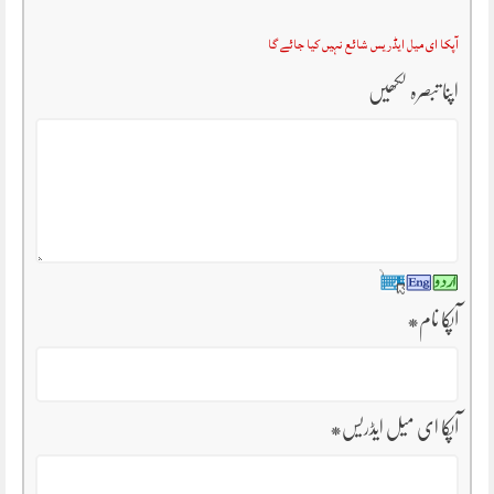
آپکا ای میل ایڈریس شائع نہیں کیا جائے گا
اپنا تبصرہ لکھیں
آپکا نام
*
آپکا ای میل ایڈریس
*