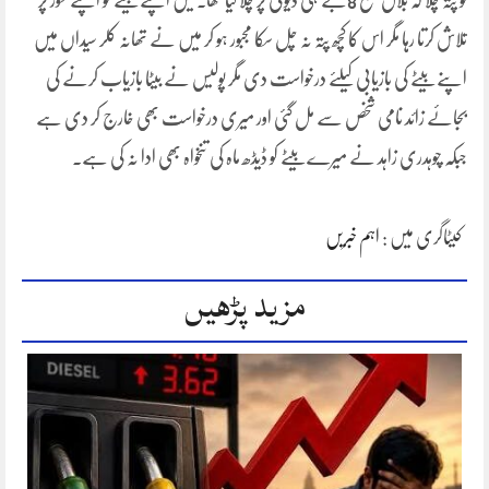
تو پتہ چلا کہ بلال صبح 8بجے ہی ڈیوٹی پر چلا گیا تھا۔میں اپنے بیٹے کو اپنے طور پر
تلاش کرتا رہا مگر اس کا کچھ پتہ نہ چل سکا مجبور ہو کر میں نے تھانہ کلر سیداں میں
اپنے بیٹے کی بازیابی کیلئے درخواست دی مگر پولیس نے بیٹا بازیاب کرنے کی
بجائے زائد نامی شخص سے مل گئی اور میری درخواست بھی خارج کر دی ہے
جبکہ چوہدری زاہد نے میرے بیٹے کو ڈیڈھ ماہ کی تنخواہ بھی ادا نہ کی ہے۔
کیٹاگری میں :
اہم خبریں
مزید پڑھیں