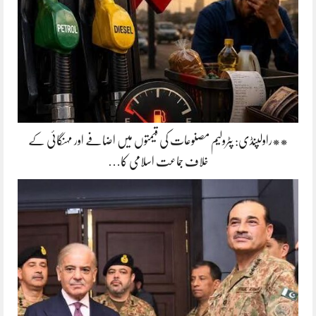
**راولپنڈی: پٹرولیم مصنوعات کی قیمتوں میں اضافے اور مہنگائی کے
خلاف جماعت اسلامی کا…