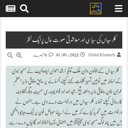
Skip
to
content
کلرسیداں کی سیاسی اور معاشرتی صورت حال پر ایک نظر
01/05/2022
Abdul Khateeb
0 تبصرے
کلرسیداں کے قانون دان ملک توقیر ارشد اعوان ایڈووکیٹ نے مسجد نبوی
کے احاطہ میں توہین آمیز کلمات کہنے کیلئے اکسانے پر سابق وفاقی وزیر اعظم
عمران خان،وفاقی وزیر داخلہ شیخ رشید احمد اور فواد چوہدری سمیت دیگر کیخلاف
کارروائی کیلئے تھانہ کلر سیداں میں درخواست دے دی ہے۔انہوں نے
درخواست میں تحریر کیا ہے کہ میں نے اپنے موبائل فون پر ایک ویڈیو دیکھی
جس میں چند لوگ مسجد نبویﷺ میں انتہائی نازیبا الفاظ اور گالیاں دے رہے