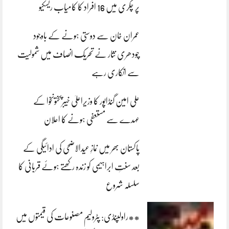
پر چکری میں 16 افراد کا کامیاب ریسکیو
عمران خان سے دوستی ہونے کے باوجود
چودھری نثار نے تحریک انصاف میں شمولیت
سے انکاری رہے
علی امین گنڈاپور کا وزیراعلیٰ خیبرپختونخوا کے
عہدے سے مستعفی ہونے کا اعلان
پاکستان بھر میں نمازِ عیدالاضحی کی ادائیگی کے
بعد سنتِ ابراہیمی کو زندہ رکھتے ہوئے قربانی کا
سلسلہ شروع
**راولپنڈی: پٹرولیم مصنوعات کی قیمتوں میں