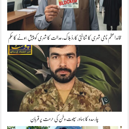
قائداعظم نامی شہری کا شناختی کارڈ بلاک،عدالت کا شہری کو پیش ہونے کا حکم
چارسدہ کا بہادر سپوت وطن کی حرمت پر قربان