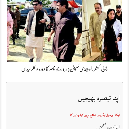
ڈپٹی کمشنر راولپنڈی کیپٹن(ر) ندیم ناصر کا دورہء کلرسیداں
اپنا تبصرہ بھیجیں
آپکا ای میل ایڈریس شائع نہیں کیا جائے گا
اپنا تبصرہ لکھیں