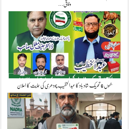
وفاقی…
جموں 6 تحریک شاد باد کا عبدالخطیب چودھری کی حمایت کا اعلان