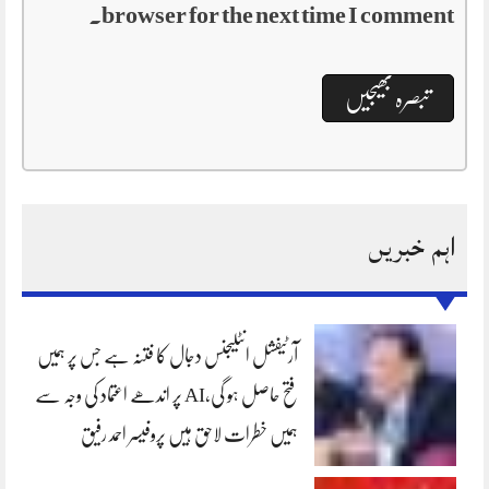
browser for the next time I comment.
اہم خبریں
آرٹیفشل انٹلیجنس دجال کا فتنہ ہے جس پر ہمیں
فتح حاصل ہو گی،AI پر اندھے اعتماد کی وجہ سے
ہمیں خطرات لاحق ہیں پروفیسر احمد رفیق