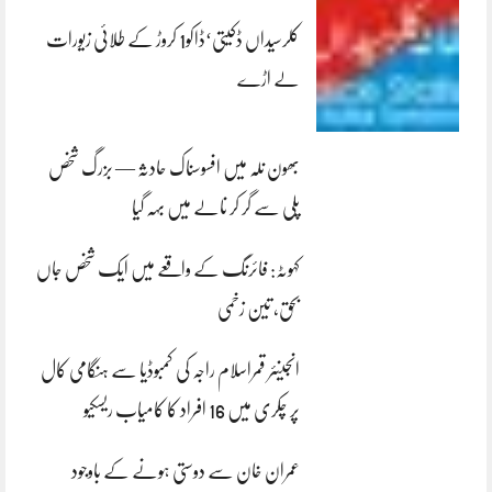
کلرسیداں ڈکیتی‘ڈاکو1 کروڑ کے طلائی زیورات
لے اڑے
بھون نلہ میں افسوسناک حادثہ — بزرگ شخص
پلی سے گر کر نالے میں بہہ گیا
کہوٹہ: فائرنگ کے واقعے میں ایک شخص جاں
بحق، تین زخمی
انجینئر قمراسلام راجہ کی کمبوڈیا سے ہنگامی کال
پر چکری میں 16 افراد کا کامیاب ریسکیو
عمران خان سے دوستی ہونے کے باوجود