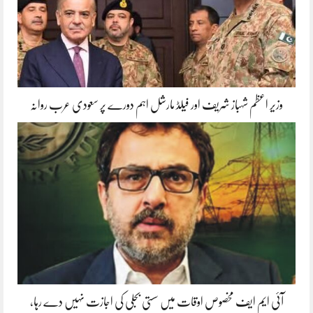
وزیر اعظم شہباز شریف اور فیلڈ مارشل اہم دورے پر سعودی عرب روانہ
آئی ایم ایف مخصوص اوقات میں سستی بجلی کی اجازت نہیں دے رہا،