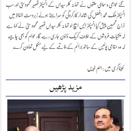
گئے عوامی و سماجی حلقوں نے تھانہ کلر سیداں کے انسپکٹر قصیر محمودستی اور سب
انسپکٹر ملک محمد افضل کی شاندار کارکردگی کو سراہتے ہوئے زبردست الفاظ میں
خراج تحسین پیش کیا انسپکٹر ایس ایچ او تھانہ کلر سیداں قصیر محمود ستی نے کہا ہے
کہ منشیات فروشوں کے خلاف کریک ڈاؤن جاری رہے گا، عوام کو بھی چاہیے
کہ وہ مقامی پولیس کے ساتھ جرائم کےخاتمے کے لیے مکمل تعاون کرے
کیٹاگری میں :
اہم خبریں
مزید پڑھیں