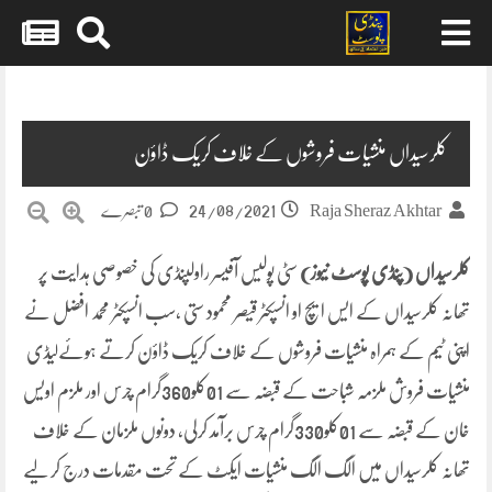
Skip
to
content
کلرسیداں منشیات فروشوں کے خلاف کریک ڈاؤن
24/08/2021
Raja Sheraz Akhtar
0 تبصرے
کلرسیداں (پنڈی پوسٹ نیوز)
سٹی پولیس آفیسر راولپنڈی کی خصوصی ہدایت پر
تھانہ کلرسیداں کے ایس ایچ او انسپکٹر قیصر محمود ستی ،سب انسپکٹر محمد افضل نے
اپنی ٹیم کے ہمراہ منشیات فروشوں کے خلاف کریک ڈاؤن کرتے ہوئےلیڈی
منشیات فروش ملزمہ شباحت کے قبضہ سے 01کلو360گرام چرس اور ملزم اویس
خان کے قبضہ سے 01کلو330گرام چرس برآمد کرلی، دونوں ملزمان کے خلاف
تھانہ کلرسیداں میں الگ الگ منشیات ایکٹ کے تحت مقدمات درج کر لیے