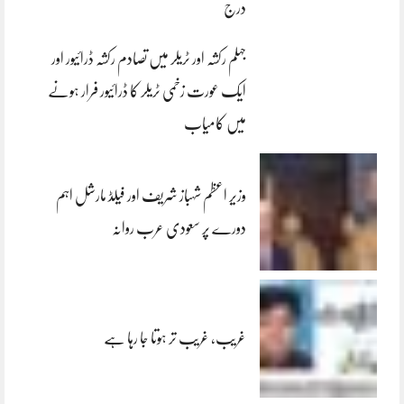
درج
جہلم رکشہ اور ٹریلر میں تصادم رکشہ ڈرائیور اور
ایک عورت زخمی ٹریلر کا ڈرائیور فرار ہونے
میں کامیاب
وزیر اعظم شہباز شریف اور فیلڈ مارشل اہم
دورے پر سعودی عرب روانہ
غریب، غریب تر ہوتا جا رہا ہے