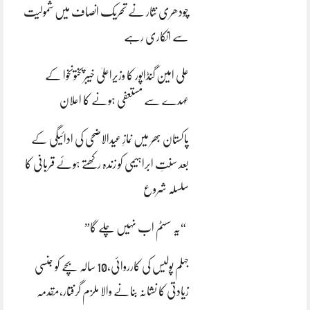
چودھری نثار نے تحریک انصاف میں شمولیت
سے انکاری رہے
علی امین گنڈاپور کا وزیراعلیٰ خیبرپختونخوا کے
عہدے سے مستعفی ہونے کا اعلان
پاکستان بھر میں نمازِ عیدالاضحی کی ادائیگی کے
بعد سنتِ ابراہیمی کو زندہ رکھتے ہوئے قربانی کا
سلسلہ شروع
“یہ سسٹم اب نہیں چلے گا”
جہلم پولیس کی کارروائی،10 سالہ بچے کو جنسی
زیادتی کا نشانہ بنانے والا ملزم گرفتار،مقدمہ