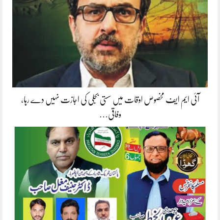
آئی ایم ایف مخصوص اوقات میں سستی بجلی کی اجازت نہیں دے رہا،
وفاقی…