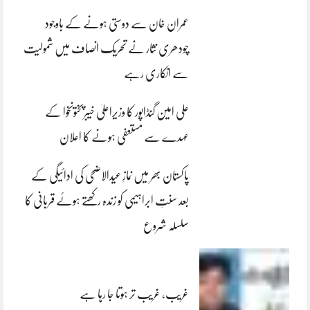
عمران خان سے دوستی ہونے کے باوجود
چودھری نثار نے تحریک انصاف میں شمولیت
سے انکاری رہے
علی امین گنڈاپور کا وزیراعلیٰ خیبرپختونخوا کے
عہدے سے مستعفی ہونے کا اعلان
پاکستان بھر میں نمازِ عیدالاضحی کی ادائیگی کے
بعد سنتِ ابراہیمی کو زندہ رکھتے ہوئے قربانی کا
سلسلہ شروع
غریب، غریب تر ہوتا جا رہا ہے