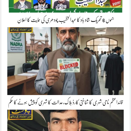
جموں 6 تحریک شاد باد کا عبدالخطیب چودھری کی حمایت کا اعلان
قائداعظم نامی شہری کا شناختی کارڈ بلاک،عدالت کا شہری کو پیش ہونے کا حکم