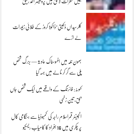
ہمیں خطرات لاحق ہیں پروفیسر احمد رفیق
کلرسیداں ڈکیتی‘ڈاکو1 کروڑ کے طلائی زیورات
لے اڑے
بھون نلہ میں افسوسناک حادثہ — بزرگ شخص
پلی سے گر کر نالے میں بہہ گیا
کہوٹہ: فائرنگ کے واقعے میں ایک شخص جاں
بحق، تین زخمی
انجینئر قمراسلام راجہ کی کمبوڈیا سے ہنگامی کال
پر چکری میں 16 افراد کا کامیاب ریسکیو