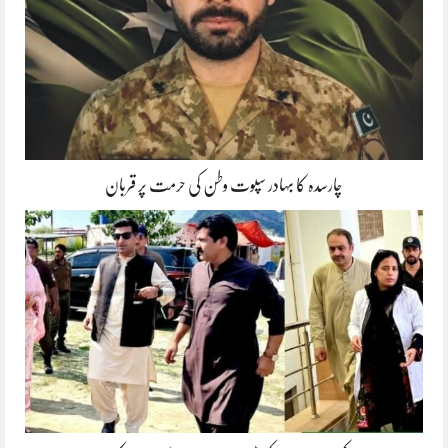
چارسدہ کا بہادر سپوت وطن کی حرمت پر قربان