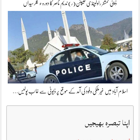
ڈپٹی کمشنر راولپنڈی کیپٹن(ر) ندیم ناصر کا دورہء کلرسیداں
اسلام آباد میں غیرملکی وفود کی آمد کے موقع پر ڈیوٹی سے غائب پولیس…
اپنا تبصرہ بھیجیں