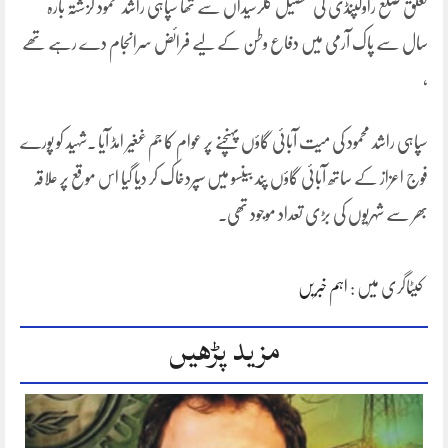
تعلق ضلع راولپنڈی کی تحصیل کلرسیداں سے تھا سپاہی راشد محمود گزشتہ بارہ
سال سے پاک آرمی میں دفاع وطن کے لیے فرائض سرانجام دے رہے تھے
،
سپاہی راشد محمود کی میت آبائی گاؤں پہنچنے پر عوام کا جم غغیر امڈ آیا ۔شہید کو پورے
فوج اعزاز کے ساتھ آبائی گاؤں پند بینسو میں سپردخاک کر دیا گیا اس موقع پر علاقہ
بھر سے شہریوں کی بڑی تعداد موجود تھی۔
کیٹاگری میں :
اہم خبریں
مزید پڑھیں