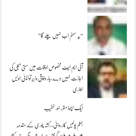
“یہ سسٹم اب نہیں چلے گا”
آئی ایم ایف مخصوص اوقات میں سستی بجلی کی
اجازت نہیں دے رہا، وفاقی وزیر توانائی اویس
لغاری
ایک اچھا مقرر اور خطیب
جہلم پولیس کارروائی، رکشہ چوری کے مقدمہ
میں ملوث ملزم گرفتار، چوری شدہ چنگ چی رکشہ