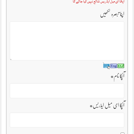
آپکا ای میل ایڈریس شائع نہیں کیا جائے گا
اپنا تبصرہ لکھیں
آپکا نام
*
آپکا ای میل ایڈریس
*