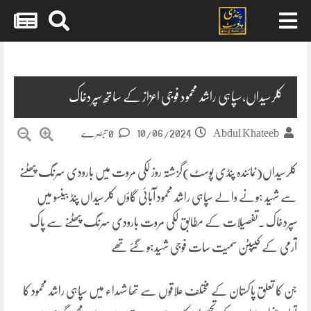
Skip
to
content
کلرسیداں،سپاہی راشد محمود فوجی اعزاز کے ساتھ سپردخاک
10/06/2024
Abdul Khateeb
0 تبصرے
کلرسیداں(نمائندہ پنڈی پوسٹ)گزشتہ روز لکی مروت میں بارودی سرنگ پھٹنے
سے شہید ہونے والے سپاہی راشد محمود آبائی گاؤں کلرسیداں پنڈ بینسو میں
سپردخاک ۔تفصیلات کے مطابق لکی مروت بارودی سرنگ پھٹنے سے پاک
آرمی کے کیپٹن سمیت سات فوجی شہیدہو گئے تھے
جن کا تعلق پاکستان کے مختلف علاقوں سے تھا شہداء میں سپاہی راشد محمود کا