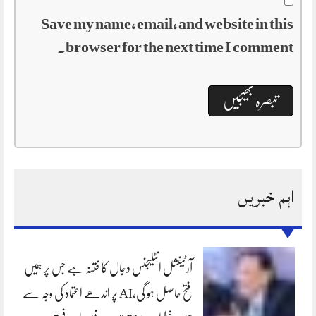
Save my name, email, and website in this
browser for the next time I comment.
اہم خبریں
آرٹیفشل انٹلیجنس دجال کا فتنہ ہے جس پر ہمیں
فتح حاصل ہو گی،AI پر اندھے اعتماد کی وجہ سے