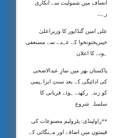
انصاف میں شمولیت سے انکاری
رہے
علی امین گنڈاپور کا وزیراعلیٰ
خیبرپختونخوا کے عہدے سے مستعفی
ہونے کا اعلان
پاکستان بھر میں نمازِ عیدالاضحی
کی ادائیگی کے بعد سنتِ ابراہیمی
کو زندہ رکھتے ہوئے قربانی کا
سلسلہ شروع
**راولپنڈی: پٹرولیم مصنوعات کی
قیمتوں میں اضافے اور مہنگائی کے