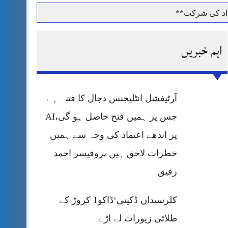
داد کی شرکت**
اہم خبریں
حرمت پر قربان
آرٹیفشل انٹلیجنس دجال کا فتنہ ہے
 کی پریس کانفرنس
جس پر ہمیں فتح حاصل ہو گی،AI
پر اندھے اعتماد کی وجہ سے ہمیں
خطرات لاحق ہیں پروفیسر احمد
رفیق
کلرسیداں ڈکیتی‘ڈاکو1 کروڑ کے
طلائی زیورات لے اڑے