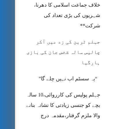
خلاف جماعت اسلامی کا دھرنا،
شہریوں کی بڑی تعداد کی
شرکت**
جہلم ٹرین کی زد میں آکر
چالیس سالہ شخص جان کی بازی
ہارگیا
“یہ سسٹم اب نہیں چلے گا”
جہلم پولیس کی کارروائی،10 سالہ
بچے کو جنسی زیادتی کا نشانہ بنانے
والا ملزم گرفتار،مقدمہ درج