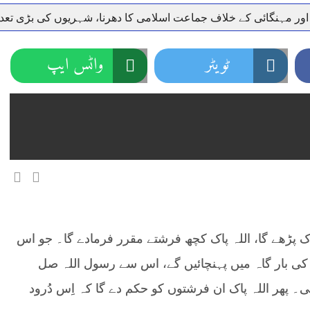
 اور مہنگائی کے خلاف جماعت اسلامی کا دھرنا، شہریوں کی بڑی تع
ر سعودی عرب روانہ
ٹویٹر
واٹس ایپ
نہیں دے رہا، وفاقی وزیر توانائی اویس لغاری
جموں 6 تحریک شاد باد کا عبدالخطیب چودھری کی حمایت کا اعلان
 شہری کو پیش ہونے کا حکم
چارسدہ کا بہادر سپوت وطن کی 
رسیداں
خلاف سخت ایکشن، 2 اے ایس آئی سمیت 12 اہلکاروں کو نوکری سے فارغ کردیا گیا۔
ر انداز متاثرین
اسسٹنٹ کمشنر کلرسیداں سیدہ زینب حسین
یں روزانہ 700 مرتبہ درود پاک پڑھے گا، اللہ پاک کچھ فرشتے مقرر فرمادے گا۔ جو اس
 کی بار گاہ میں پہنچائیں گے، اس سے رسول اللہ صل
 پھر اللہ پاک ان فرشتوں کو حکم دے گا کہ اِس دُرود