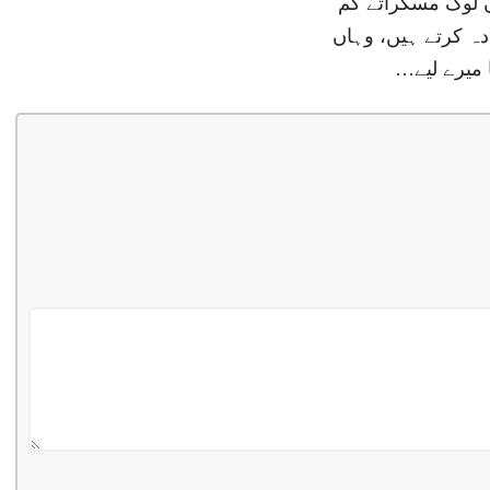
ں لوگ مسکراتے کم
دہ کرتے ہیں، وہاں
 میرے لیے…