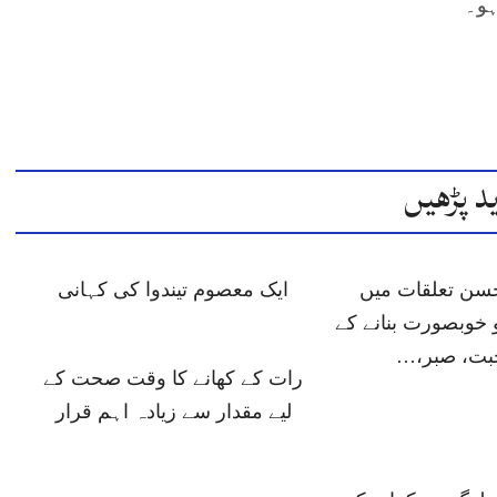
ہو۔
د پڑھیں
حسن تعلقات میں
ایک معصوم تیندوا کی کہانی
 خوبصورت بنانے کے
حبت، صبر،…
رات کے کھانے کا وقت صحت کے
لیے مقدار سے زیادہ اہم قرار