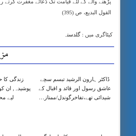
پڑھنے والے کے لئے قیامت تک دُعائے مغفرت کرتے ر
القول البدیع، ص (395)
کیٹاگری میں :
گلدستہ
مزی
ڈاکٹر ہارون الرشید تبسم سچے
زندگی کا 
عاشق رسول اور قائد و اقبال کے
پوشیدہ, ان کو
شیدائی تھے،تفاخرگوندل/ممتاز…
لیے م