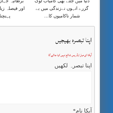
دنیا میں جتنے بھی کامیاب لوگ
برطانیہ جہا
گزرے انہوں نےزندگی میں بے
اور فیصلہ زیا
شمار ناکامیوں کا…
پہنچنا
اپنا تبصرہ بھیجیں
آپکا ای میل ایڈریس شائع نہیں کیا جائے گا
اپنا تبصرہ لکھیں
آپکا نام
*