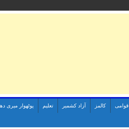
اقوامی
کالمز
آزاد کشمیر
تعلیم
پوٹھوار میری دھ