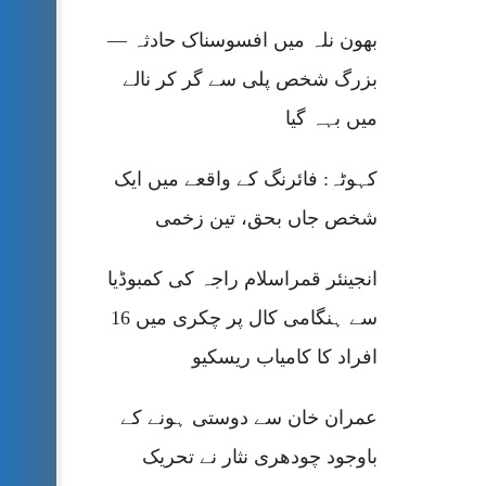
بھون نلہ میں افسوسناک حادثہ —
بزرگ شخص پلی سے گر کر نالے
میں بہہ گیا
کہوٹہ: فائرنگ کے واقعے میں ایک
شخص جاں بحق، تین زخمی
انجینئر قمراسلام راجہ کی کمبوڈیا
سے ہنگامی کال پر چکری میں 16
افراد کا کامیاب ریسکیو
عمران خان سے دوستی ہونے کے
باوجود چودھری نثار نے تحریک