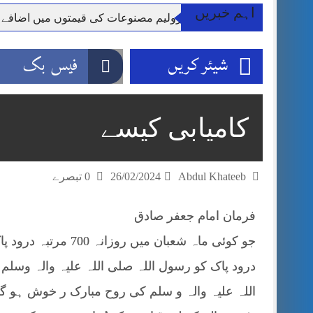
اہم خبریں
**راولپنڈی: پٹرولیم مصنوعات کی قیمتوں میں اضافے
وزیر اعظم شہباز شریف اور فیلڈ مارشل اہم دورے پ
شیئر کریں
فیس بک
آئی ایم ایف مخصوص اوقات میں سستی بجلی کی اجازت 
قائداعظم نامی شہری کا شناختی کارڈ بلاک،عدالت کا
ڈپٹی کمشنر راولپنڈی کیپٹن(ر) ندیم ناصر کا دورہء کل
کامیابی کیسے
اسلام آباد میں غیرملکی وفود کی آمد کے موقع پر ڈیوٹی سے غائب پولیس اہلکاروں کی
مون سون بارشیں، لینڈ سلائیڈنگ اور کوٹلی ستیاں کے نظ
Abdul Khateeb
26/02/2024
0 تبصرے
فرمان امام جعفر صادق
جو کوئی ماہ شعبان م
درود پاک کو رسول اللہ صلی اللہ علیہ والہ وسلم
اللہ علیہ والہ و سلم کی روح مبارک ر خوش ہو گی۔