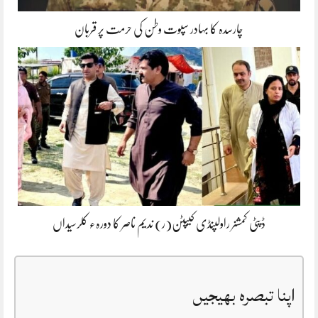
چارسدہ کا بہادر سپوت وطن کی حرمت پر قربان
ڈپٹی کمشنر راولپنڈی کیپٹن(ر) ندیم ناصر کا دورہء کلرسیداں
اپنا تبصرہ بھیجیں