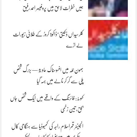
ہمیں خطرات لاحق ہیں پروفیسر احمد رفیق
کلرسیداں ڈکیتی‘ڈاکو1 کروڑ کے طلائی زیورات
لے اڑے
بھون نلہ میں افسوسناک حادثہ — بزرگ شخص
پلی سے گر کر نالے میں بہہ گیا
کہوٹہ: فائرنگ کے واقعے میں ایک شخص جاں
بحق، تین زخمی
انجینئر قمراسلام راجہ کی کمبوڈیا سے ہنگامی کال