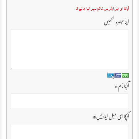
آپکا ای میل ایڈریس شائع نہیں کیا جائے گا
اپنا تبصرہ لکھیں
آپکا نام
*
آپکا ای میل ایڈریس
*