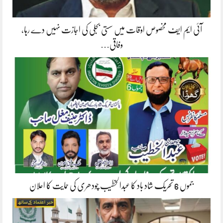
آئی ایم ایف مخصوص اوقات میں سستی بجلی کی اجازت نہیں دے رہا،
وفاقی…
جموں 6 تحریک شاد باد کا عبدالخطیب چودھری کی حمایت کا اعلان