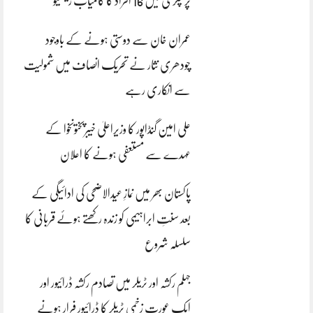
پر چکری میں 16 افراد کا کامیاب ریسکیو
عمران خان سے دوستی ہونے کے باوجود
چودھری نثار نے تحریک انصاف میں شمولیت
سے انکاری رہے
علی امین گنڈاپور کا وزیراعلیٰ خیبرپختونخوا کے
عہدے سے مستعفی ہونے کا اعلان
پاکستان بھر میں نمازِ عیدالاضحی کی ادائیگی کے
بعد سنتِ ابراہیمی کو زندہ رکھتے ہوئے قربانی کا
سلسلہ شروع
جہلم رکشہ اور ٹریلر میں تصادم رکشہ ڈرائیور اور
ایک عورت زخمی ٹریلر کا ڈرائیور فرار ہونے