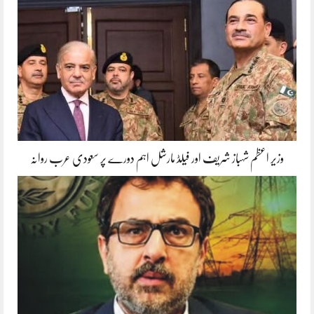
وزیر اعظم شہباز شریف اور فیلڈ مارشل اہم دورے پر سعودی عرب روانہ