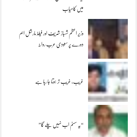
میں کامیاب
وزیر اعظم شہباز شریف اور فیلڈ مارشل اہم
دورے پر سعودی عرب روانہ
غریب، غریب تر ہوتا جا رہا ہے
“یہ سسٹم اب نہیں چلے گا”