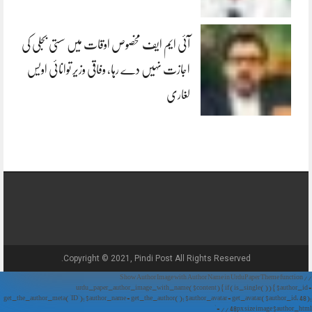
آئی ایم ایف مخصوص اوقات میں سستی بجلی کی
اجازت نہیں دے رہا، وفاقی وزیر توانائی اویس
لغاری
Copyright © 2021, Pindi Post All Rights Reserved.
// Show Author Image with Author Name in UrduPaper Theme function
urdu_paper_author_image_with_name($content) { if (is_single()) { $author_id =
get_the_author_meta('ID'); $author_name = get_the_author(); $author_avatar = get_avatar($author_id, 48);
// 48px size image $author_html = '