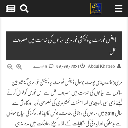
Skip
to
content
ڈیفنس ٹورسٹ پروٹیکشن فور مری سیاحوں کی خدمت میں مصروف
عمل
09/08/2021
Abdul Khateeb
0 تبصرے
مری(نمائندہ پنڈی پوسٹ)سول ڈیفنس ٹورسٹ پروٹیکشن فور مری گذشتہ تین
سالوں سے سیاحوں کی خدمت میں مصروف عمل ہے اس فورس کو فعال کرنے
کیلئے ڈی سی راولپنڈی اور اسسٹنٹ کمشنرمری کی خصوصی توجہ اورکاوش سے
سال 2018 میں سیاحوں کی رہنمائی،خدمت،ہوٹل گائیڈز اور ورکرز کی سیاح مہمانوں
سے بدسلوکی اور زیادتی کی شکایات کے ازالہ کیلئے،حادثات میں مدد،مذہبی