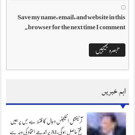
Save my name, email, and website in this
browser for the next time I comment.
اہم خبریں
آرٹیفشل انٹلیجنس دجال کا فتنہ ہے جس پر ہمیں
فتح حاصل ہو گی،AI پر اندھے اعتماد کی وجہ سے