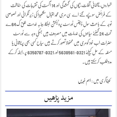
تہواروں،ناگہانی آفات،بچوں کی گمشدگی اور 14 اگست کی تقریبات کی حفاظت
کے فرائض سونپے گئے اے سی مری محمداقبال سنگھیڑا کی زیر نگرانی اور خصوصی
توجہ کے باعث سول ڈیفنس ٹورسٹ پروٹیکشن اہلکارجذبہ خدمت خلق ک64ے
تحت 24 گھنٹے سیاحوں کی خدمات میں مصروف ہیں جسکی وجہ سے ٹورسٹ
حضرات اب خود کومری میں محفوظ تصور کرتے ہیں سیاح کسی بھی پریشانی یا
مسئلہ کے حل کیلئے 0321-5638561 اور 0321-6350707 پر رابطہ کرکے
مددطلب کرسکتے ہیں۔
کیٹاگری میں :
اہم خبریں
مزید پڑھیں