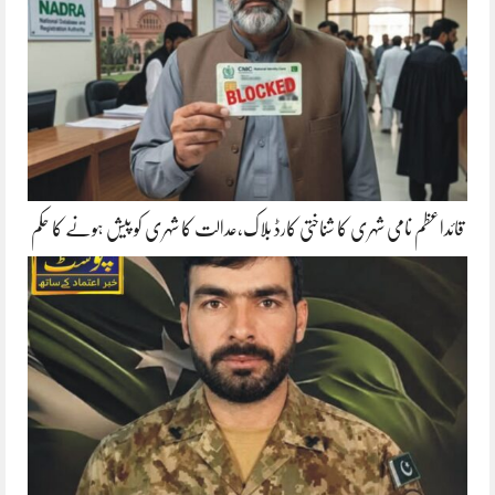
قائداعظم نامی شہری کا شناختی کارڈ بلاک،عدالت کا شہری کو پیش ہونے کا حکم