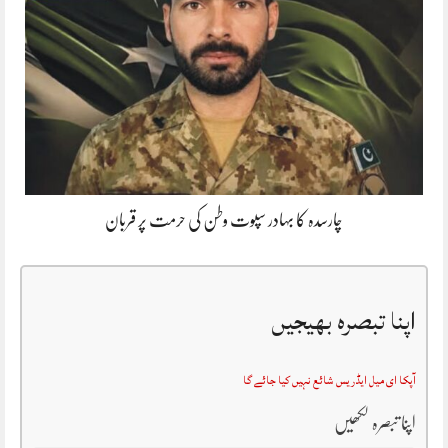
چارسدہ کا بہادر سپوت وطن کی حرمت پر قربان
اپنا تبصرہ بھیجیں
آپکا ای میل ایڈریس شائع نہیں کیا جائے گا
اپنا تبصرہ لکھیں