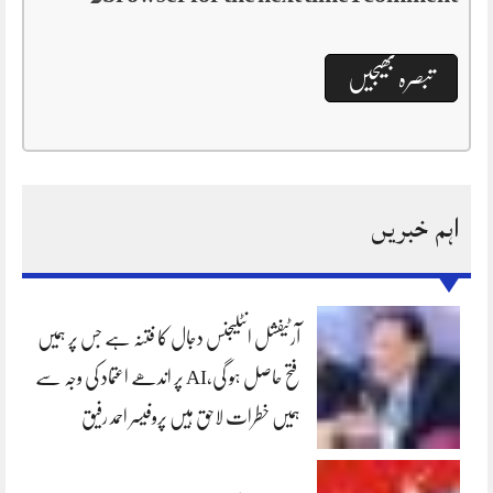
اہم خبریں
آرٹیفشل انٹلیجنس دجال کا فتنہ ہے جس پر ہمیں
فتح حاصل ہو گی،AI پر اندھے اعتماد کی وجہ سے
ہمیں خطرات لاحق ہیں پروفیسر احمد رفیق