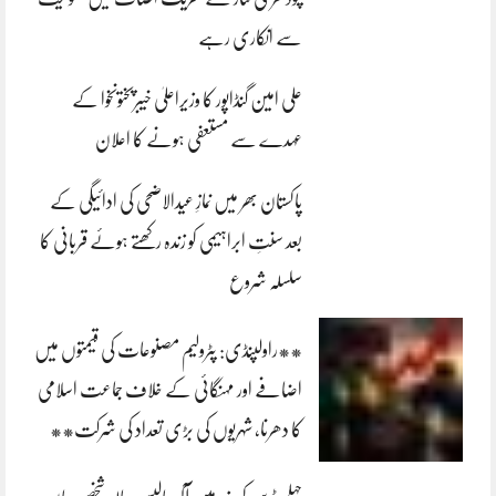
سے انکاری رہے
علی امین گنڈاپور کا وزیراعلیٰ خیبرپختونخوا کے
عہدے سے مستعفی ہونے کا اعلان
پاکستان بھر میں نمازِ عیدالاضحی کی ادائیگی کے
بعد سنتِ ابراہیمی کو زندہ رکھتے ہوئے قربانی کا
سلسلہ شروع
**راولپنڈی: پٹرولیم مصنوعات کی قیمتوں میں
اضافے اور مہنگائی کے خلاف جماعت اسلامی
کا دھرنا، شہریوں کی بڑی تعداد کی شرکت**