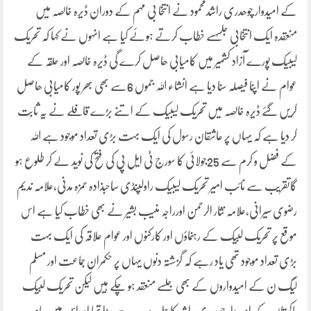
کے امیدوار چوھدری راشدمحمود نے انتخا بی مہم کے دوران ڈیرہ خالصہ میں
منعقدہ ایک انتخابی جلسہسے خطاب کرتے ہوئے کیا ہے انہوں نے کہا کہ تحریک
لیبیک پورے آزاد کشمیر میں کامیابی ھاصل کرے گی ڈیرہ خالصہ اور حلقہ کے
عوام نے اپنا فیصلہ سنا دیا ہے انشاء اللہ جموں 6سے بھی بھر پور کامیابی ھاصل
کریں گئے ڈیرہ خالصہ میں تحریک لیبیک کے اتنے بڑے قافلے نے یہ ثابت
کر دیا ہے کہ یہاں پر عاشقان رسول کی ایک بہت بڑی تعداد موجود ہے اللہ
کے فضل و کرم سے 25جولائی کا سورج ٹی ایل پی کی فتح کی نوید لے کر طلوع ہو
گاتقریب سے نائب امیر تحریک لیبیک راولپنڈی ساحبذادہ حمزہ مدنی،علامہ ندیم
رضوی سیرانی،علامہ نثار الرحمن اورراجہ منیب بشیر نے بھی خطاب کیا ہے اس
موقع پر تحریک لبیک کے رہنماؤں اور کارکنوں اور عوام علاقہ کی ایک بہت
بڑی تعداد موجود تھی یاد رہے کہ گزشتہ دنوں یہاں پر حکمران جماعت اور مسلم
لیگ ن کے امیدواروں کے بھی جلسے منعقد ہو چکے ہیں لیکن تحریک لبیک