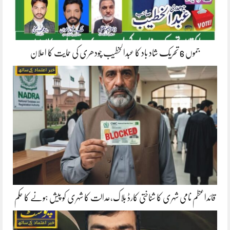
جموں 6 تحریک شاد باد کا عبدالخطیب چودھری کی حمایت کا اعلان
قائداعظم نامی شہری کا شناختی کارڈ بلاک،عدالت کا شہری کو پیش ہونے کا حکم