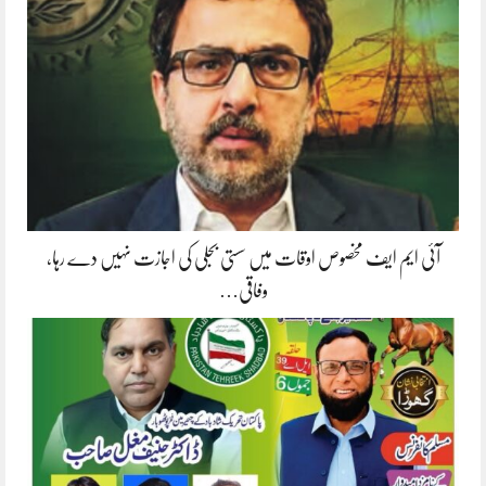
آئی ایم ایف مخصوص اوقات میں سستی بجلی کی اجازت نہیں دے رہا،
وفاقی…