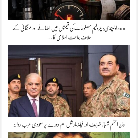
**راولپنڈی: پٹرولیم مصنوعات کی قیمتوں میں اضافے اور مہنگائی کے
خلاف جماعت اسلامی کا…
وزیر اعظم شہباز شریف اور فیلڈ مارشل اہم دورے پر سعودی عرب روانہ