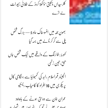
کلرسیداں ڈکیتی‘ڈاکو1 کروڑ کے طلائی زیورات
لے اڑے
بھون نلہ میں افسوسناک حادثہ — بزرگ شخص
پلی سے گر کر نالے میں بہہ گیا
کہوٹہ: فائرنگ کے واقعے میں ایک شخص جاں
بحق، تین زخمی
انجینئر قمراسلام راجہ کی کمبوڈیا سے ہنگامی کال
پر چکری میں 16 افراد کا کامیاب ریسکیو
عمران خان سے دوستی ہونے کے باوجود
چودھری نثار نے تحریک انصاف میں شمولیت