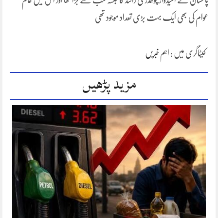
پاکستان کے امیدوار چوھدری راشد کا جلسہ سب سے بڑا تھا اور اس میں عام
عوام کی بھی ایک بہت بڑی تعداد موجود تھی
کیٹاگری میں :
اہم خبریں
مزید پڑھیں