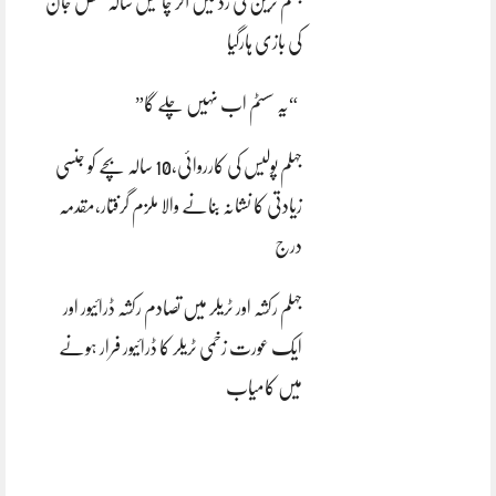
جہلم ٹرین کی زد میں آکر چالیس سالہ شخص جان
کی بازی ہارگیا
“یہ سسٹم اب نہیں چلے گا”
جہلم پولیس کی کارروائی،10 سالہ بچے کو جنسی
زیادتی کا نشانہ بنانے والا ملزم گرفتار،مقدمہ
درج
جہلم رکشہ اور ٹریلر میں تصادم رکشہ ڈرائیور اور
ایک عورت زخمی ٹریلر کا ڈرائیور فرار ہونے
میں کامیاب