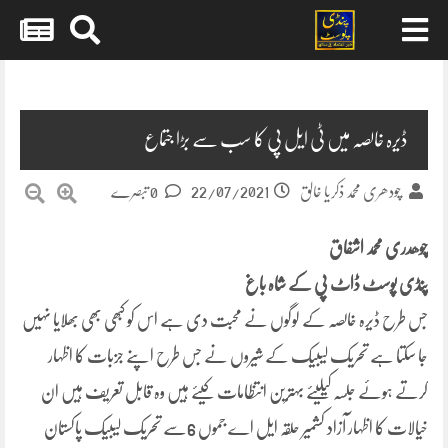
Skip
to
content
ڈیرہ خالصہ میں ٹی ایل پی کا سب سے بڑا جتماع
22/07/2021
چودھری محمد ذکریا خالق
0 تبصرے
چوھدری محمد اشفاق
پنڈی پوسٹ ڈاٹ پی کے شاہ باغ
جس طرح ڈیرہ خالصہ کے لوگوں نے محبت دی ہے اس کو کبھی بھی بھلایا نہیں
جا سکتا ہے تحریک لیبیک کے شیروں نے جس طرح اپنے جزبات کا اظہار
کرتے ہوئے جلسہ کیلیئے بہترین انتظامات کیئے ہیں وہ قابل تعریف ہیں ان
خیالات کا اظہار آزاد کشمیر حلقہ ایل اے جموں 6سے تحریک لیبیک پاکستان