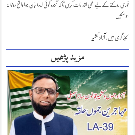
فوری روکنے کے لیے عملی اقدامات کریں تا کہ آئندہ کوئی ایسا جان لیوا واقع رونما نہ
ہو سکیں
کیٹاگری میں :
آزاد کشمیر
مزید پڑھیں