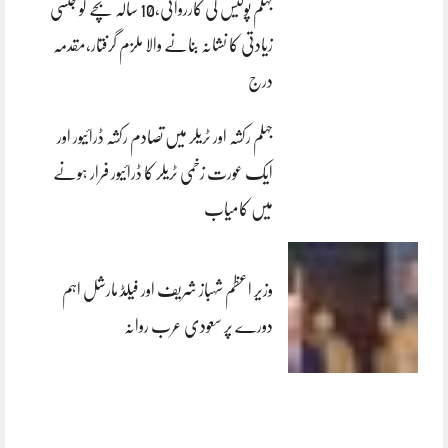
جہلم پولیس کی کارروائی،10 سالہ بچے کو جنسی
زیادتی کا نشانہ بنانے والا ملزم گرفتار،مقدمہ
درج
جہلم رکشہ اور ٹریلر میں تصادم رکشہ ڈرائیور اور
ایک عورت زخمی ٹریلر کا ڈرائیور فرار ہونے
میں کامیاب
وزیر اعظم شہباز شریف اور فیلڈ مارشل اہم
دورے پر سعودی عرب روانہ