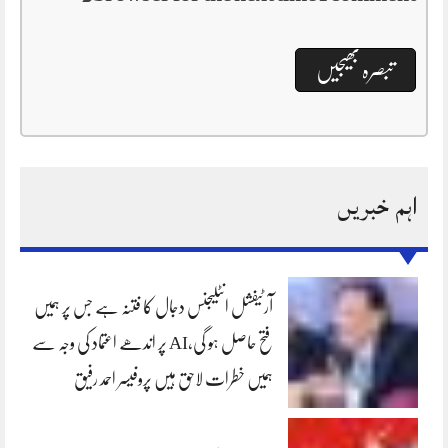
اہم خبریں
آرٹیفشل انٹلیجنس دجال کا فتنہ ہے جس پر ہمیں
فتح حاصل ہو گی،AI پر اندھے اعتماد کی وجہ سے
ہمیں خطرات لاحق ہیں پروفیسر احمد رفیق