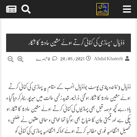
Skip
to
content
ڈڈیال ‘پہاڑی کی کٹائی کرتے ہوئے مشین حادثہ کا شکار
20/05/2021
Abdul Khateeb
0 تبصرے
ڈڈیال (نمائندہ پنڈی پوسٹ)ڈڈیال انمب کے مقام پہ پہاڑی کی کٹائی کرتے
ہوئے مشین حادثہ کا شکار ہو گئی ڈرائیور شدید زخمی حالت میں میرپور ریفر کر دیا گیاء
یاد رہے کچھ عرصہ قبل بھی پہاڑیوں کی کٹائی کرتے ہوئے مشین حادثہ کا شکار ہو
چکی ہے اور قیمتی جان کا ضیاع بھی ہو گیا تھا عوامی و سماجی حلقوں نے ضلعی و
تحصیل انتظامیہ فوری مطالبہ کرتے ہوئے کہا کہ انتظامیہ پہاڑی کی کٹائی کو