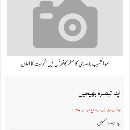
عبدالخطیب چوھدری کا مسلم کانفرنس میں شمولیت کا اعلان
اپنا تبصرہ بھیجیں
آپکا ای میل ایڈریس شائع نہیں کیا جائے گا
اپنا تبصرہ لکھیں