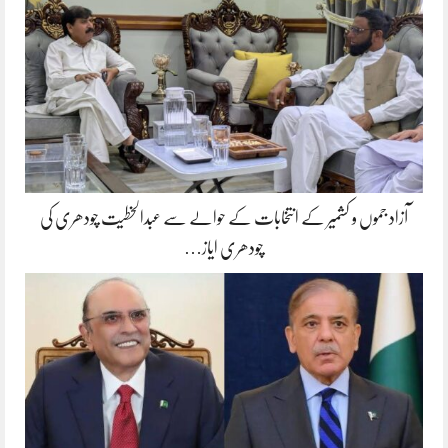
آزاد جموں و کشمیر کے انتخابات کے حوالے سے عبدالخطیت چودھری کی
چودھری ایاز…