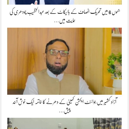
جموں 6 میں تحریک انصاف کے بائیکاٹ کے بعد عبدالخطیب چودھری کی
حمایت میں…
آزاد کشمیر میں جوائنٹ ایکشن کمیٹی کے دھرنے کا خاتمہ ایک خوش آئند
پیش…