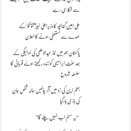
سے انکاری رہے
علی امین گنڈاپور کا وزیراعلیٰ خیبرپختونخوا کے
عہدے سے مستعفی ہونے کا اعلان
پاکستان بھر میں نمازِ عیدالاضحی کی ادائیگی کے
بعد سنتِ ابراہیمی کو زندہ رکھتے ہوئے قربانی کا
سلسلہ شروع
جہلم ٹرین کی زد میں آکر چالیس سالہ شخص جان
کی بازی ہارگیا
“یہ سسٹم اب نہیں چلے گا”