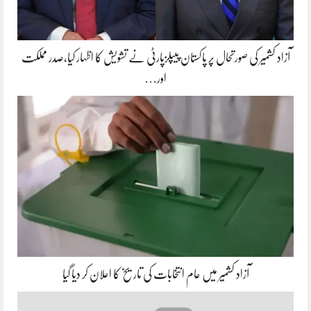
آزاد کشمیر کی صورتحال پر پاکستان پیپلزپارٹی نے تشویش کا اظہار کیا،صدر مملکت
اور…
آزاد کشمیر میں عام انتخابات کی تاریخ کا اعلان کر دیا گیا