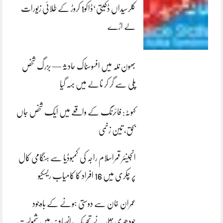
کلرسیداں ڈکیتی‘ڈاکو1 کروڑ کے طلائی زیورات
لے اڑے
بھون نلہ میں افسوسناک حادثہ — بزرگ شخص
پلی سے گر کر نالے میں بہہ گیا
کہوٹہ: فائرنگ کے واقعے میں ایک شخص جاں
بحق، تین زخمی
انجینئر قمراسلام راجہ کی کمبوڈیا سے ہنگامی کال
پر چکری میں 16 افراد کا کامیاب ریسکیو
عمران خان سے دوستی ہونے کے باوجود
چودھری نثار نے تحریک انصاف میں شمولیت