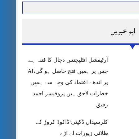
اہم خبریں
حرمت پر قربان
 کی پریس کانفرنس
آرٹیفشل انٹلیجنس دجال کا فتنہ ہے
جس پر ہمیں فتح حاصل ہو گی،AI
پر اندھے اعتماد کی وجہ سے ہمیں
خطرات لاحق ہیں پروفیسر احمد
رفیق
کلرسیداں ڈکیتی‘ڈاکو1 کروڑ کے
طلائی زیورات لے اڑے