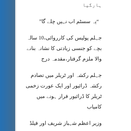
ہارگیا
“یہ سسٹم اب نہیں چلے گا”
جہلم پولیس کی کارروائی،10 سالہ
بچے کو جنسی زیادتی کا نشانہ بنانے
والا ملزم گرفتار،مقدمہ درج
جہلم رکشہ اور ٹریلر میں تصادم
رکشہ ڈرائیور اور ایک عورت زخمی
ٹریلر کا ڈرائیور فرار ہونے میں
کامیاب
وزیر اعظم شہباز شریف اور فیلڈ