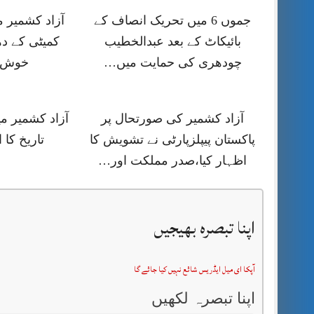
جموں 6 میں تحریک انصاف کے
آزاد کشمیر 
بائیکاٹ کے بعد عبدالخطیب
کمیٹی کے دھ
چودھری کی حمایت میں…
خوش آ
آزاد کشمیر کی صورتحال پر
آزاد کشمیر می
پاکستان پیپلزپارٹی نے تشویش کا
تاریخ کا ا
اظہار کیا،صدر مملکت اور…
اپنا تبصرہ بھیجیں
آپکا ای میل ایڈریس شائع نہیں کیا جائے گا
اپنا تبصرہ لکھیں