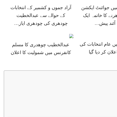
میں جوائنٹ ایکشن
آزاد جموں و کشمیر کے انتخابات
رنے کا خاتمہ ایک
کے حوالے سے عبدالخطیت
ئند پیش…
چودھری کی چودھری ایاز…
ں عام انتخابات کی
عبدالخطیب چوھدری کا مسلم
علان کر دیا گیا
کانفرنس میں شمولیت کا اعلان