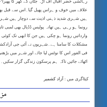
علاقے میں خوف و ہراس پھیل گیا۔اس سے قبل بھی
ہیں شہری شدید ذہنی اذیت سے دوچار ہیں شہریوں 
رونما ہو رہی ہیں تھانہ پولیس ڈڈیال بھی لمبی
وارداتیں رونما ہو چکی ہیں جن کا ابھی تک کوئی
مشکلات کا سامنا ہے۔شہریوں نے آئی جی آزادکشمی
فی الفور اس کا نوٹس لیا جائے اور شہر میں بڑھت
اٹھائے جائیں تاکہ ہم پرسکون زندگی گزار سکیں۔
کیٹاگری میں :
آزاد کشمیر
مزی