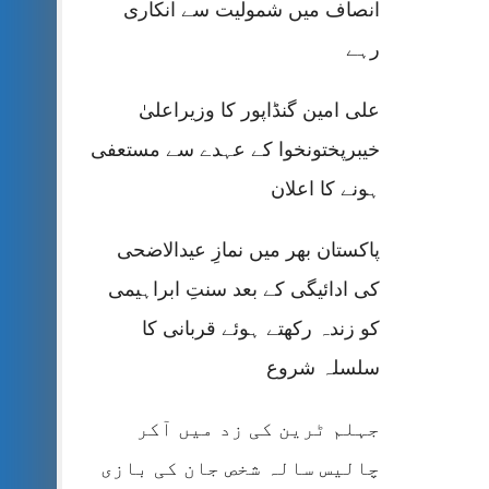
انصاف میں شمولیت سے انکاری
رہے
علی امین گنڈاپور کا وزیراعلیٰ
خیبرپختونخوا کے عہدے سے مستعفی
ہونے کا اعلان
پاکستان بھر میں نمازِ عیدالاضحی
کی ادائیگی کے بعد سنتِ ابراہیمی
کو زندہ رکھتے ہوئے قربانی کا
سلسلہ شروع
جہلم ٹرین کی زد میں آکر
چالیس سالہ شخص جان کی بازی