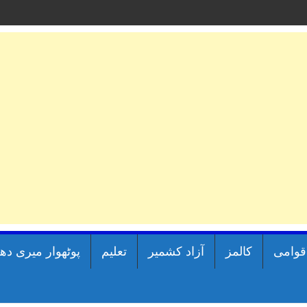
اقوامی
کالمز
آزاد کشمیر
تعلیم
پوٹھوار میری دھ