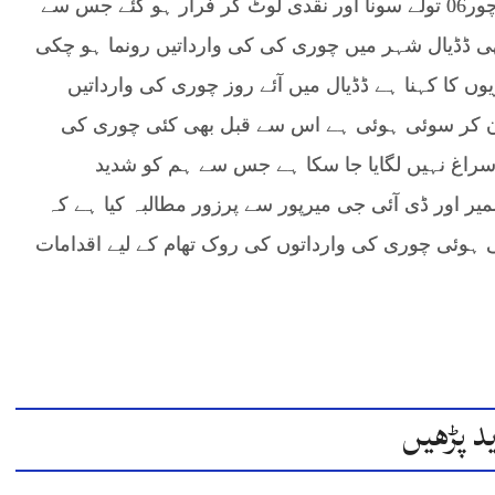
رہائشی خضر اقبال آف آڑہ جٹاں کے گھر کا پھیرا‘چور06 تولے سونا اور نقدی لوٹ کر فرار ہو گئے جس سے
 ڈڈیال شہر میں چوری کی کی وارداتیں رونما ہو چکی
کا کہنا ہے ڈڈیال میں آئے روز چوری کی وارداتیں
 تان کر سوئی ہوئی ہے اس سے قبل بھی کئی چوری کی
 سراغ نہیں لگایا جا سکا ہے جس سے ہم کو شدید
ر اور ڈی آئی جی میرپور سے پرزور مطالبہ کیا ہے کہ
ی ہوئی چوری کی وارداتوں کی روک تھام کے لیے اقدامات
د پڑھیں