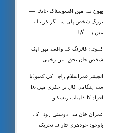
بھون نلہ میں افسوسناک حادثہ —
بزرگ شخص پلی سے گر کر نالے
میں بہہ گیا
کہوٹہ: فائرنگ کے واقعے میں ایک
شخص جاں بحق، تین زخمی
انجینئر قمراسلام راجہ کی کمبوڈیا
سے ہنگامی کال پر چکری میں 16
افراد کا کامیاب ریسکیو
عمران خان سے دوستی ہونے کے
باوجود چودھری نثار نے تحریک